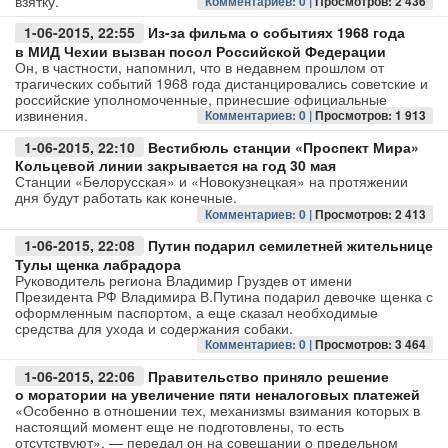
взятку.
Комментариев: 0 |
Просмотров: 2 436
1-06-2015, 22:55
Из-за фильма о событиях 1968 года
Авто
в МИД Чехии вызван посол Российской Федерации
Он, в частности, напомнил, что в недавнем прошлом от
Спорт
трагических событий 1968 года дистанцировались советские и
российские уполномоченные, принесшие официальные
извинения.
Комментариев: 0 |
Просмотров: 1 913
Контакты
1-06-2015, 22:10
Вестибюль станции «Проспект Мира»
Кольцевой линии закрывается на год 30 мая
Станции «Белорусская» и «Новокузнецкая» на протяжении
дня будут работать как конечные.
Комментариев: 0 |
Просмотров: 2 413
1-06-2015, 22:08
Путин подарил семилетней жительнице
Тулы щенка лабрадора
Руководитель региона Владимир Груздев от имени
Президента РФ Владимира В.Путина подарил девочке щенка с
оформленным паспортом, а еще сказал необходимые
средства для ухода и содержания собаки.
Комментариев: 0 |
Просмотров: 3 464
1-06-2015, 22:06
Правительство приняло решение
о моратории на увеличение пяти неналоговых платежей
«Особенно в отношении тех, механизмы взимания которых в
настоящий момент еще не подготовлены, то есть
отсутствуют», — передал он на совещании о предельном