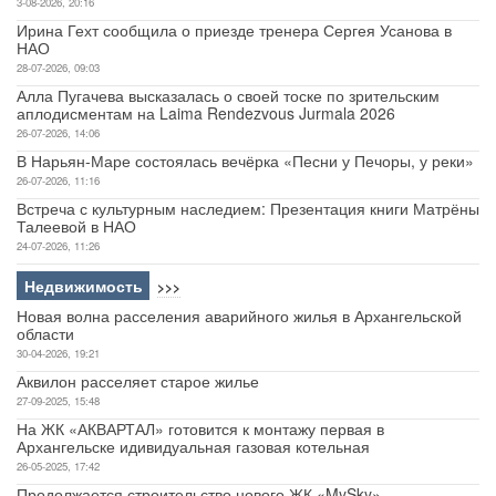
3-08-2026, 20:16
Ирина Гехт сообщила о приезде тренера Сергея Усанова в
НАО
28-07-2026, 09:03
Алла Пугачева высказалась о своей тоске по зрительским
аплодисментам на Laima Rendezvous Jurmala 2026
26-07-2026, 14:06
В Нарьян-Маре состоялась вечёрка «Песни у Печоры, у реки»
26-07-2026, 11:16
Встреча с культурным наследием: Презентация книги Матрёны
Талеевой в НАО
24-07-2026, 11:26
Недвижимость
>>>
Новая волна расселения аварийного жилья в Архангельской
области
30-04-2026, 19:21
Аквилон расселяет старое жилье
27-09-2025, 15:48
На ЖК «АКВАРТАЛ» готовится к монтажу первая в
Архангельске идивидуальная газовая котельная
26-05-2025, 17:42
Продолжается строительство нового ЖК «MySky»