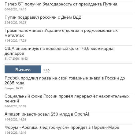
Рэпер ST получил благодарность от президента Путина
6-08-2026, 19:15
Путин поздравил россиян с Днем ВДВ
2-08-2026, 09:23
Трамп напоминает Украине о долгах и редкоземельных
металлах
1-08-2026, 17:28
США инвестируют в подводный флот 76,6 миллиарда
долларов
31-07-2026, 16:52
Бизнес
>>>
Reebok продлил права на свои товарные знаки в России до
2035 года
Вчера, 16:23
Социальный фонд России провёл перерасчёт накопительных
пенсий
3-08-2026, 10:39
Amazon инвестировал $50 млрд в OpenAI
1-08-2026, 14:24
Форум «Арктика. Лёд тронулся» пройдет в Нарьян-Маре
1-08-2026, 12:16