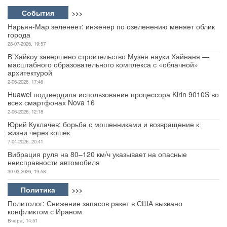
События
>>>
Нарьян-Мар зеленеет: инженер по озеленению меняет облик
города
28-07-2026, 19:57
В Хайкоу завершено строительство Музея науки Хайнаня —
масштабного образовательного комплекса с «облачной»
архитектурой
2-06-2026, 17:46
Huawei подтвердила использование процессора Kirin 9010S во
всех смартфонах Nova 16
2-06-2026, 12:18
Юрий Куклачев: борьба с мошенниками и возвращение к
жизни через кошек
7-04-2026, 20:41
Вибрация руля на 80–120 км/ч указывает на опасные
неисправности автомобиля
30-03-2026, 19:58
Политика
>>>
Политолог: Снижение запасов ракет в США вызвано
конфликтом с Ираном
Вчера, 14:51