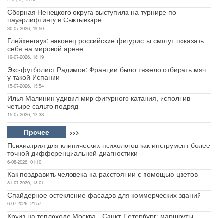
Сборная Ненецкого округа выступила на турнире по
пауэрлифтингу в Сыктывкаре
30-07-2026, 19:50
Глейхенгауз: наконец российские фигуристы смогут показать
себя на мировой арене
19-07-2026, 18:19
Экс-футболист Радимов: Франции было тяжело отбирать мяч
у такой Испании
15-07-2026, 15:54
Илья Малинин удивил мир фигурного катания, исполнив
четыре сальто подряд
15-07-2026, 12:33
Прочее
>>>
Психиатрия для клинических психологов как инструмент более
точной дифференциальной диагностики
6-08-2026, 01:10
Как поздравить человека на расстоянии с помощью цветов
31-07-2026, 18:01
Спайдерное остекление фасадов для коммерческих зданий
6-07-2026, 21:57
Круиз на теплоходе Москва - Санкт-Петербург: маршруты,