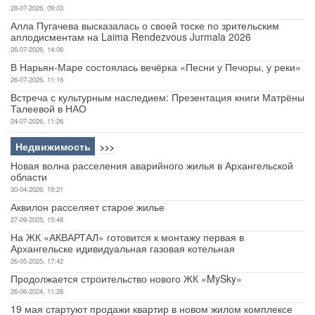
28-07-2026, 09:03
Алла Пугачева высказалась о своей тоске по зрительским
аплодисментам на Laima Rendezvous Jurmala 2026
26-07-2026, 14:06
В Нарьян-Маре состоялась вечёрка «Песни у Печоры, у реки»
26-07-2026, 11:16
Встреча с культурным наследием: Презентация книги Матрёны
Талеевой в НАО
24-07-2026, 11:26
Недвижимость
>>>
Новая волна расселения аварийного жилья в Архангельской
области
30-04-2026, 19:21
Аквилон расселяет старое жилье
27-09-2025, 15:48
На ЖК «АКВАРТАЛ» готовится к монтажу первая в
Архангельске идивидуальная газовая котельная
26-05-2025, 17:42
Продолжается строительство нового ЖК «MySky»
26-06-2024, 11:28
19 мая стартуют продажи квартир в новом жилом комплексе