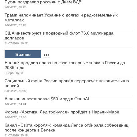
Путин поздравил россиян с Днем ВДВ
2-08-2026, 09:23
Трамп напоминает Украине о долгах и редкоземельных
металлах
1-08-2026, 17:28
США инвестируют в подводный флот 76,6 миллиарда
долларов
31-07-2026, 16:52
Бизнес
>>>
Reebok продлил права на свои товарные знаки в России до
2035 года
Вчера, 16:23
Социальный фонд России провёл перерасчёт накопительных
пенсий
3-08-2026, 10:39
Amazon инвестировал $50 млрд в OpenAI
1-08-2026, 14:24
Форум «Арктика. Лёд тронулся» пройдет в Нарьян-Маре
1-08-2026, 12:16
Канал «Свита короля»: команда Лепса отбирала собеседниц
после концерта в Белеке
31-07-2026, 20:18