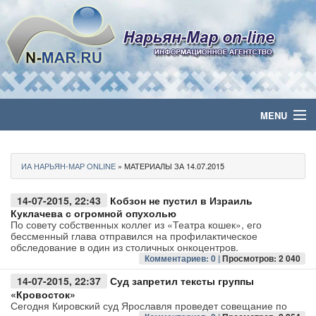
MENU
Главная
ИА НАРЬЯН-МАР ONLINE
» МАТЕРИАЛЫ ЗА 14.07.2015
Политика
14-07-2015, 22:43
Кобзон не пустил в Израиль
Бизнес
Куклачева с огромной опухолью
По совету собственных коллег из «Театра кошек», его
бессменный глава отправился на профилактическое
Общество
обследование в один из столичных онкоцентров.
Комментариев: 0 |
Просмотров: 2 040
Культура
14-07-2015, 22:37
Суд запретил тексты группы
«Кровосток»
Сегодня Кировский суд Ярославля проведет совещание по
Медиа