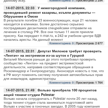
данному иску.
Комментариев: 0 |
Просмотров: 2 254
14-07-2015, 22:33
У нижегородской компании,
Авто
проводившей ремонт казармы, изъяли документы —
Обрушение в Омске
Спорт
В результате погибли 23 военнослужащих, еще 21 человек
находится в клиниках. Более достаточно серьезно
пострадавших десантников спецрейсами отправили на
Контакты
лечение в столицу РФ. Все они только 11 июля приняли
присягу. Как передает n-mar.ru, в 242-м учебном центре ВДВ
начались аресты. На данный момент
Комментариев: 0 |
Просмотров: 2 677
14-07-2015, 22:31
Депутат Милонов требует проверить
«Лентач» на экстремизм из-за шуток о Гурцкой
Виталий Милонов раньше до этого потребовал проверить
сообщество «Лентач» на предмет экстремистской
деятельности, направив соответствующие обращения в
Роскомнадзор и Генпрокуратуру. Анонсируя новость о том, что
в РФ могут поменять систему получения автомобильных прав
для инвалидов, администраторы
Комментариев: 0 |
Просмотров: 1 764
14-07-2015, 21:49
Вольво приобрела 100 процентов
акций тюнинг-студии Polestar
Вольво начала сотрудничать с Polestar почти 20 лет назад,
тогда тюнинг-студия стала заниматься подготовкой авто
Вольво к участию в гоночных заездах. В 2005 году компания