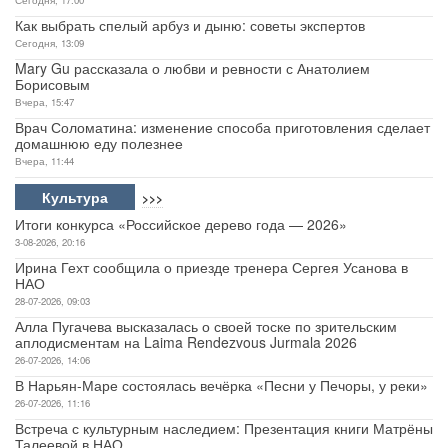
Как выбрать спелый арбуз и дыню: советы экспертов
Сегодня, 13:09
Mary Gu рассказала о любви и ревности с Анатолием
Борисовым
Вчера, 15:47
Врач Соломатина: изменение способа приготовления сделает
домашнюю еду полезнее
Вчера, 11:44
Культура
>>>
Итоги конкурса «Российское дерево года — 2026»
3-08-2026, 20:16
Ирина Гехт сообщила о приезде тренера Сергея Усанова в
НАО
28-07-2026, 09:03
Алла Пугачева высказалась о своей тоске по зрительским
аплодисментам на Laima Rendezvous Jurmala 2026
26-07-2026, 14:06
В Нарьян-Маре состоялась вечёрка «Песни у Печоры, у реки»
26-07-2026, 11:16
Встреча с культурным наследием: Презентация книги Матрёны
Талеевой в НАО