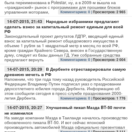
была переименована в Polestar, ну, а в 2009-м вышла на
«гражданский» рынок с программами для прошивки блоков
управления моторами,
Комментариев: 0 |
Просмотров: 2 965
14-07-2015, 21:43
Народные избранники предлагают
сделать взнос за капитальный ремонт единым для всей
РФ
Законодательный проект депутатов ЛДПР, вводящий единый
взнос за капитальный ремонт общедомового имущества в
объеме 1 рубля за 1 квадратный метр в месяц по всей РФ,
кроме граждан Крайнего Севера, внесен в Государственную
думу, следует из базы данных ГД. Уже собранные средства
предлагают вернуть
Комментариев: 0 |
Просмотров: 2 004
14-07-2015, 20:29
В Дербенте отреставрировали самую
древнюю мечеть в РФ
Напомним, что три года тому назад руководитель Российской
Федерации Владимир Путин подписал указ о праздновании
двухсотлетнего юбилея города Дербента. Информацию об
этом сообщили сегодня в пресс-службе празднования 2000-
летия Дербента.
Комментариев: 0 |
Просмотров: 1 776
14-07-2015, 20:27
Улучшенный пикап Мазда BT-50 почти
не изменился
На заводе компании Мазда в Таиланде началось производство
обновленного пикапа BT-50. И вот сейчас японский
производитель автомобилей Мазда официально презентовал
пикап.
Комментариев: 0 |
Просмотров: 3 111