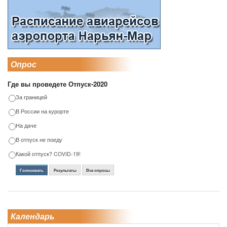
Опрос
Где вы проведете Отпуск-2020
За границей
В России на курорте
На даче
В отпуск не поеду
Какой отпуск? COVID-19!
Голосовать
Результаты
Все опросы
Календарь