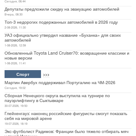
Сегодня, 06:44
Депутаты предложили скидку на эвакуацию автомобилей
Вчера, 08:30
Топ-3 недорогих подержанных автомобилей в 2026 году
2-08-2026, 11:30
УАЗ официально утвердил название «Буханка» для своих
автомобилей
1-08-2026, 12:59
Обновленный Toyota Land Cruiser70: возвращение классики и
новые версии
1-08-2026, 11:41
Спорт
>>>
Мартин Авербух поддерживал Португалию на ЧМ-2026
Сегодня, 19:02
Сборная Ненецкого округа выступила на турнире по
пауэрлифтингу в Сыктывкаре
30-07-2026, 19:50
Глейхенгауз: наконец российские фигуристы смогут показать
себя на мировой арене
19-07-2026, 18:19
Экс-футболист Радимов: Франции было тяжело отбирать мяч
у такой Испании