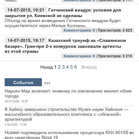
14-07-2015, 19:21
Гатчинский виадук: условия для
закрытия ул. Киевской не сделаны
Объезд на время возведения Гатчинского виадука будет
осуществляться через Малые Колпаны.
Комментариев: 0 |
Просмотров: 2 623
14-07-2015, 19:17
Казахский триумф на «Славянском
базаре». Гран-при 2-х конкурсов завоевали артисты
из этой страны
Комментариев: 0 |
Просмотров: 3 210
1
2
3
4
5
6
Назад
Вперед
События
>>>
Нарьян-Мар зеленеет: инженер по озеленению меняет облик
города
28-07-2026, 19:57
В Хайкоу завершено строительство Музея науки Хайнаня —
масштабного образовательного комплекса с «облачной»
архитектурой
2-06-2026, 17:46
Huawei подтвердила использование процессора Kirin 9010S во
всех смартфонах Nova 16