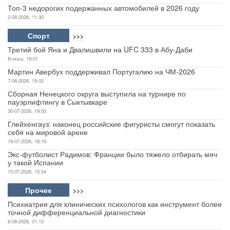
Топ-3 недорогих подержанных автомобилей в 2026 году
2-08-2026, 11:30
Спорт
>>>
Третий бой Яна и Двалишвили на UFC 333 в Абу-Даби
Вчера, 19:01
Мартин Авербух поддерживал Португалию на ЧМ-2026
7-08-2026, 19:02
Сборная Ненецкого округа выступила на турнире по
пауэрлифтингу в Сыктывкаре
30-07-2026, 19:50
Глейхенгауз: наконец российские фигуристы смогут показать
себя на мировой арене
19-07-2026, 18:19
Экс-футболист Радимов: Франции было тяжело отбирать мяч
у такой Испании
15-07-2026, 15:54
Прочее
>>>
Психиатрия для клинических психологов как инструмент более
точной дифференциальной диагностики
6-08-2026, 01:10