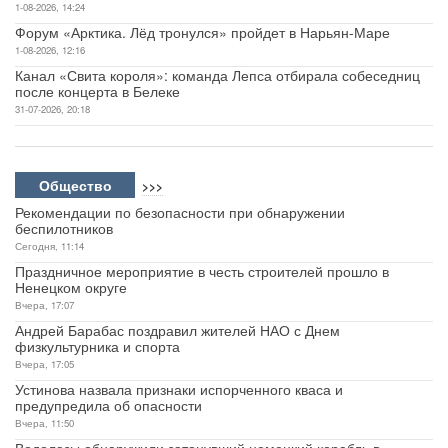
1-08-2026, 14:24
Форум «Арктика. Лёд тронулся» пройдет в Нарьян-Маре
1-08-2026, 12:16
Канал «Свита короля»: команда Лепса отбирала собеседниц
после концерта в Белеке
31-07-2026, 20:18
Общество
>>>
Рекомендации по безопасности при обнаружении
беспилотников
Сегодня, 11:14
Праздничное мероприятие в честь строителей прошло в
Ненецком округе
Вчера, 17:07
Андрей Барабас поздравил жителей НАО с Днем
физкультурника и спорта
Вчера, 17:05
Устинова назвала признаки испорченного кваса и
предупредила об опасности
Вчера, 11:50
Водолазы обнаружили затонувший немецкий корабль в