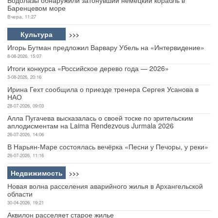
Баренцевом море
Вчера, 11:27
Культура
>>>
Игорь Бутман предложил Варвару Убель на «Интервидение»
8-08-2026, 15:07
Итоги конкурса «Российское дерево года — 2026»
3-08-2026, 20:16
Ирина Гехт сообщила о приезде тренера Сергея Усанова в
НАО
28-07-2026, 09:03
Алла Пугачева высказалась о своей тоске по зрительским
аплодисментам на Laima Rendezvous Jurmala 2026
26-07-2026, 14:06
В Нарьян-Маре состоялась вечёрка «Песни у Печоры, у реки»
26-07-2026, 11:16
Недвижимость
>>>
Новая волна расселения аварийного жилья в Архангельской
области
30-04-2026, 19:21
Аквилон расселяет старое жилье