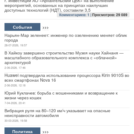
г. инвестиции АО «Архангельский ЦБК» на выполнение
мероприятий, основанных на принципах наилучших
доступных технологий (НДТ), составили 3,5
Авто
Комментариев: 1 |
Просмотров: 29 089
Спорт
События
>>>
Нарьян-Мар зеленеет: инженер по озеленению меняет облик
Контакты
города
28-07-2026, 19:57
В Хайкоу завершено строительство Музея науки Хайнаня —
масштабного образовательного комплекса с «облачной»
архитектурой
2-06-2026, 17:46
Huawei подтвердила использование процессора Kirin 9010S во
всех смартфонах Nova 16
2-06-2026, 12:18
Юрий Куклачев: борьба с мошенниками и возвращение к
жизни через кошек
7-04-2026, 20:41
Вибрация руля на 80–120 км/ч указывает на опасные
неисправности автомобиля
30-03-2026, 19:58
Политика
>>>