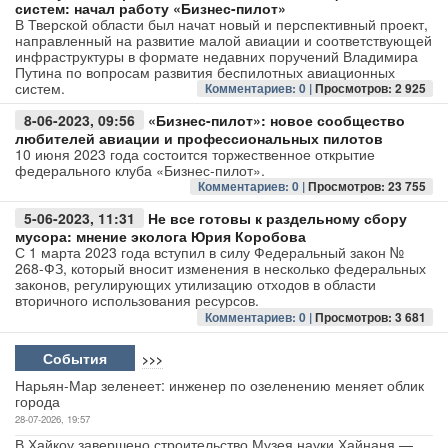
систем: начал работу «Бизнес-пилот»
В Тверской области был начат новый и перспективный проект,
направленный на развитие малой авиации и соответствующей
инфраструктуры в формате недавних поручений Владимира
Путина по вопросам развития беспилотных авиационных
систем.
Комментариев: 0 |
Просмотров: 2 925
8-06-2023, 09:56
«Бизнес-пилот»: новое сообщество
любителей авиации и профессиональных пилотов
10 июня 2023 года состоится торжественное открытие
федерального клуба «Бизнес-пилот».
Комментариев: 0 |
Просмотров: 23 755
5-06-2023, 11:31
Не все готовы к раздельному сбору
мусора: мнение эколога Юрия Коробова
С 1 марта 2023 года вступил в силу Федеральный закон №
268-ФЗ, который вносит изменения в несколько федеральных
законов, регулирующих утилизацию отходов в области
вторичного использования ресурсов.
Комментариев: 0 |
Просмотров: 3 681
События
>>>
Нарьян-Мар зеленеет: инженер по озеленению меняет облик
города
28-07-2026, 19:57
В Хайкоу завершено строительство Музея науки Хайнаня —