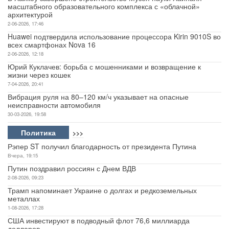
масштабного образовательного комплекса с «облачной»
архитектурой
2-06-2026, 17:46
Huawei подтвердила использование процессора Kirin 9010S во
всех смартфонах Nova 16
2-06-2026, 12:18
Юрий Куклачев: борьба с мошенниками и возвращение к
жизни через кошек
7-04-2026, 20:41
Вибрация руля на 80–120 км/ч указывает на опасные
неисправности автомобиля
30-03-2026, 19:58
Политика
>>>
Рэпер ST получил благодарность от президента Путина
Вчера, 19:15
Путин поздравил россиян с Днем ВДВ
2-08-2026, 09:23
Трамп напоминает Украине о долгах и редкоземельных
металлах
1-08-2026, 17:28
США инвестируют в подводный флот 76,6 миллиарда
долларов