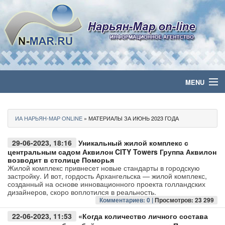
MENU
Главная
ИА НАРЬЯН-МАР ONLINE
» МАТЕРИАЛЫ ЗА ИЮНЬ 2023 ГОДА
Политика
29-06-2023, 18:16
Уникальный жилой комплекс с
Бизнес
центральным садом Аквилон CITY Towers Группа Аквилон
возводит в столице Поморья
Жилой комплекс привнесет новые стандарты в городскую
Общество
застройку. И вот, гордость Архангельска — жилой комплекс,
созданный на основе инновационного проекта голландских
дизайнеров, скоро воплотился в реальность.
Культура
Комментариев: 0 |
Просмотров: 23 299
22-06-2023, 11:53
«Когда количество личного состава
Медиа