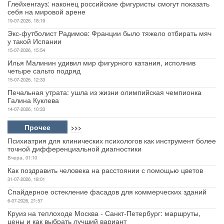
Глейхенгауз: наконец российские фигуристы смогут показать
себя на мировой арене
19-07-2026, 18:19
Экс-футболист Радимов: Франции было тяжело отбирать мяч
у такой Испании
15-07-2026, 15:54
Илья Малинин удивил мир фигурного катания, исполнив
четыре сальто подряд
15-07-2026, 12:33
Печальная утрата: ушла из жизни олимпийская чемпионка
Галина Куклева
14-07-2026, 10:33
Прочее
>>>
Психиатрия для клинических психологов как инструмент более
точной дифференциальной диагностики
Вчера, 01:10
Как поздравить человека на расстоянии с помощью цветов
31-07-2026, 18:01
Спайдерное остекление фасадов для коммерческих зданий
6-07-2026, 21:57
Круиз на теплоходе Москва - Санкт-Петербург: маршруты,
цены и как выбрать лучший вариант