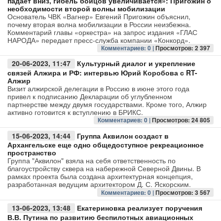
падает вниз, гибель бойцов увеличивается»: Пригожин о
необходимости второй волны мобилизации
Основатель ЧВК «Вагнер» Евгений Пригожин объяснил,
Авто
почему вторая волна мобилизации в России неизбежна.
Комментарий главы «оркестра» на запрос издания «ГЛАС
НАРОДА» передает пресс-служба компании «Конкорд».
Спорт
Комментариев: 0 |
Просмотров: 2 397
Контакты
20-06-2023, 11:47
Культурный диалог и укрепление
связей Алжира и РФ: интервью Юрий Коробова с RT-
Алжир
Визит алжирской делегации в Россию в июне этого года
привел к подписанию Декларации об углубленном
партнерстве между двумя государствами. Кроме того, Алжир
активно готовится к вступлению в БРИКС.
Комментариев: 0 |
Просмотров: 24 805
15-06-2023, 14:44
Группа Аквилон создаст в
Архангельске еще одно общедоступное рекреационное
пространство
Группа "Аквилон" взяла на себя ответственность по
благоустройству сквера на набережной Северной Двины. В
рамках проекта была создана архитектурная концепция,
разработанная ведущим архитектором Д. С. Яскорским.
Комментариев: 0 |
Просмотров: 3 567
13-06-2023, 13:48
Екатериновка реализует поручения
В.В. Путина по развитию беспилотных авиационных