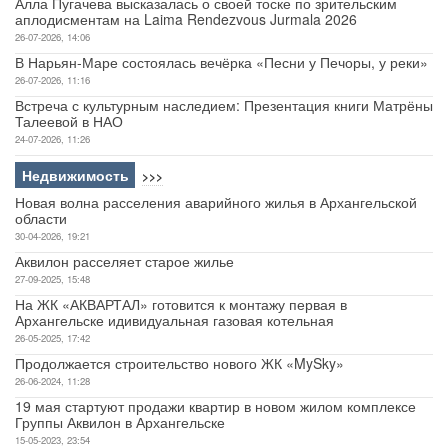
Алла Пугачева высказалась о своей тоске по зрительским
аплодисментам на Laima Rendezvous Jurmala 2026
26-07-2026, 14:06
В Нарьян-Маре состоялась вечёрка «Песни у Печоры, у реки»
26-07-2026, 11:16
Встреча с культурным наследием: Презентация книги Матрёны
Талеевой в НАО
24-07-2026, 11:26
Недвижимость
>>>
Новая волна расселения аварийного жилья в Архангельской
области
30-04-2026, 19:21
Аквилон расселяет старое жилье
27-09-2025, 15:48
На ЖК «АКВАРТАЛ» готовится к монтажу первая в
Архангельске идивидуальная газовая котельная
26-05-2025, 17:42
Продолжается строительство нового ЖК «MySky»
26-06-2024, 11:28
19 мая стартуют продажи квартир в новом жилом комплексе
Группы Аквилон в Архангельске
15-05-2023, 23:54