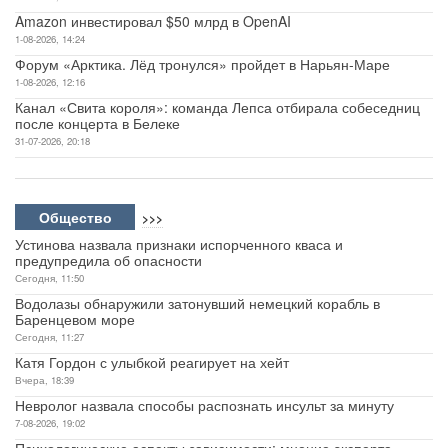
Amazon инвестировал $50 млрд в OpenAI
1-08-2026, 14:24
Форум «Арктика. Лёд тронулся» пройдет в Нарьян-Маре
1-08-2026, 12:16
Канал «Свита короля»: команда Лепса отбирала собеседниц
после концерта в Белеке
31-07-2026, 20:18
Общество
>>>
Устинова назвала признаки испорченного кваса и
предупредила об опасности
Сегодня, 11:50
Водолазы обнаружили затонувший немецкий корабль в
Баренцевом море
Сегодня, 11:27
Катя Гордон с улыбкой реагирует на хейт
Вчера, 18:39
Невролог назвала способы распознать инсульт за минуту
7-08-2026, 19:02
Психологические аспекты зависимости: мнение эксперта