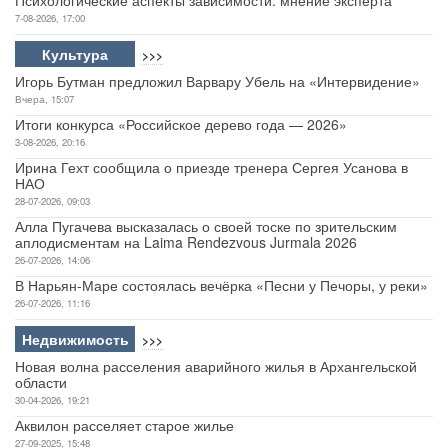
7-08-2026, 17:00
Культура
>>>
Игорь Бутман предложил Варвару Убель на «Интервидение»
Вчера, 15:07
Итоги конкурса «Российское дерево года — 2026»
3-08-2026, 20:16
Ирина Гехт сообщила о приезде тренера Сергея Усанова в
НАО
28-07-2026, 09:03
Алла Пугачева высказалась о своей тоске по зрительским
аплодисментам на Laima Rendezvous Jurmala 2026
26-07-2026, 14:06
В Нарьян-Маре состоялась вечёрка «Песни у Печоры, у реки»
26-07-2026, 11:16
Недвижимость
>>>
Новая волна расселения аварийного жилья в Архангельской
области
30-04-2026, 19:21
Аквилон расселяет старое жилье
27-09-2025, 15:48