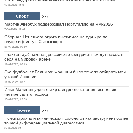
2-08-2026, 11:30
Спорт
>>>
Мартин Авербух поддерживал Португалию на ЧМ-2026
7-08-2026, 19:02
Сборная Ненецкого округа выступила на турнире по
пауэрлифтингу в Сыктывкаре
30-07-2026, 19:50
Глейхенгауз: наконец российские фигуристы смогут показать
себя на мировой арене
19-07-2026, 18:19
Экс-футболист Радимов: Франции было тяжело отбирать мяч
у такой Испании
15-07-2026, 15:54
Илья Малинин удивил мир фигурного катания, исполнив
четыре сальто подряд
15-07-2026, 12:33
Прочее
>>>
Психиатрия для клинических психологов как инструмент более
точной дифференциальной диагностики
6-08-2026, 01:10