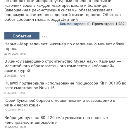
не абстрактный инфраструктурный объект, а реальный
источник воды в каждой квартире, школе и больнице.
Завершённая реконструкция системы обеззараживания
Авто
напрямую касается повседневной жизни горожан. Об итогах
работ сообщил глава города Дмитрий
Спорт
Комментариев: 0 |
Просмотров: 1 282
События
>>>
Контакты
Нарьян-Мар зеленеет: инженер по озеленению меняет облик
города
28-07-2026, 19:57
В Хайкоу завершено строительство Музея науки Хайнаня —
масштабного образовательного комплекса с «облачной»
архитектурой
2-06-2026, 17:46
Huawei подтвердила использование процессора Kirin 9010S во
всех смартфонах Nova 16
2-06-2026, 12:18
Юрий Куклачев: борьба с мошенниками и возвращение к
жизни через кошек
7-04-2026, 20:41
Вибрация руля на 80–120 км/ч указывает на опасные
неисправности автомобиля
30-03-2026, 19:58