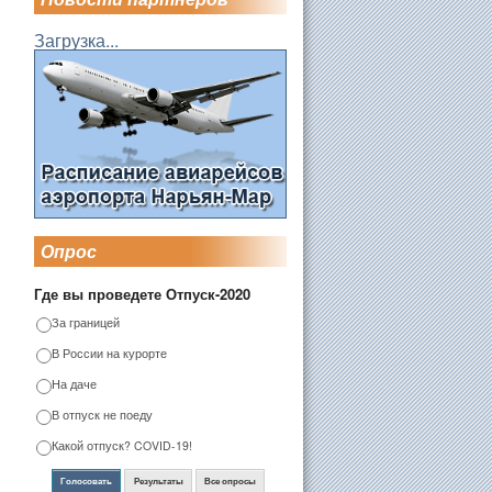
Загрузка...
Опрос
Где вы проведете Отпуск-2020
За границей
В России на курорте
На даче
В отпуск не поеду
Какой отпуск? COVID-19!
Голосовать
Результаты
Все опросы