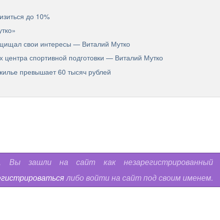
низиться до 10%
утко»
щищал свои интересы — Виталий Мутко
 центра спортивной подготовки — Виталий Мутко
 жилье превышает 60 тысяч рублей
ь, Вы зашли на сайт как незарегистрированный
егистрироваться
либо войти на сайт под своим именем.