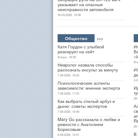
указывает на опасные
неисправности автомобиля
30-03-2026, 19:58
Общество
>>>
Катя Гордон с улыбкой
И
реагирует на хейт
В
«
Вчера, 18:39
Вч
Невролог назвала способы
распознать инсульт за минуту
Ит
д
7-08-2026, 19:02
3-0
Психологические аспекты
зависимости: мнение эксперта
И
т
7-08-2026, 17:00
28-
Как выбрать спелый арбуз и
дыню: советы экспертов
А
св
7-08-2026, 13:09
а
Mary Gu рассказала о любви и
R
ревности с Анатолием
26-
Борисовым
В
6-08-2026, 15:47