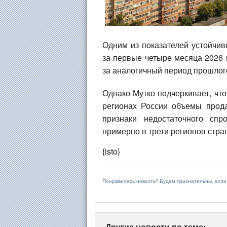
Одним из показателей устойчив
за первые четыре месяца 2026 г
за аналогичный период прошлого
Однако Мутко подчеркивает, что
регионах России объемы прода
признаки недостаточного сп
примерно в трети регионов стра
{isto}
Понравилась новость? Будем признательны, есл
Другие новости по теме: