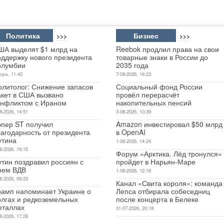
Политика
Бизнес
>>>
>>>
ША выделят $1 млрд на
Reebok продлил права на свои
оддержку нового президента
товарные знаки в России до
олумбии
2035 года
ера, 11:42
7-08-2026, 16:23
олитолог: Снижение запасов
Социальный фонд России
акет в США вызвано
провёл перерасчёт
онфликтом с Ираном
накопительных пенсий
8-2026, 14:51
3-08-2026, 10:39
эпер ST получил
Amazon инвестировал $50 млрд
лагодарность от президента
в OpenAI
утина
1-08-2026, 14:24
8-2026, 19:15
Форум «Арктика. Лёд тронулся»
утин поздравил россиян с
пройдет в Нарьян-Маре
нем ВДВ
1-08-2026, 12:16
8-2026, 09:23
Канал «Свита короля»: команда
рамп напоминает Украине о
Лепса отбирала собеседниц
олгах и редкоземельных
после концерта в Белеке
еталлах
31-07-2026, 20:18
8-2026, 17:28