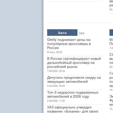
ве
р
26-
Авто
>>>
Geely поднимает цены на
М
популярные кроссоверы в
П
России
7-0
Вчера, 06:35
С
В России сертифицируют новый
в
дальнобойный кроссовер на
п
российский рынок
30-
7-08-2026, 06:44
Гл
Депутаты предложили скидку на
р
эвакуацию автомобилей
п
а
6-08-2026, 08:30
19-
Топ-3 недорогих подержанных
автомобилей в 2026 году
Э
Ф
2-08-2026, 11:30
м
УАЗ официально утвердил
15-
название «Буханка» для своих