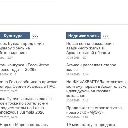
Культура
Недвижимость
>>>
>>>
горь Бутман предложил
Новая волна расселения
арвару Убель на
аварийного жилья в
Интервидение»
Архангельской области
ера, 15:07
30-04-2026, 19:21
оги конкурса «Российское
Аквилон расселяет старое
ерево года — 2026»
жилье
8-2026, 20:16
27-09-2025, 15:48
рина Гехт сообщила о приезде
На ЖК «АКВАРТАЛ» готовится к
ренера Сергея Усанова в НАО
монтажу первая в Архангельске
идивидуальная газовая
07-2026, 09:03
котельная
лла Пугачева высказалась о
26-05-2025, 17:42
оей тоске по зрительским
плодисментам на Laima
Продолжается строительство
endezvous Jurmala 2026
нового ЖК «MySky»
07-2026, 14:06
26-06-2024, 11:28
 Нарьян-Маре состоялась
19 мая стартуют продажи