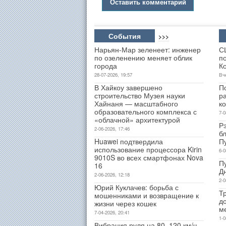
Оставить комментарий
События
>>>
Нарьян-Мар зеленеет: инженер
С
по озеленению меняет облик
п
города
К
28-07-2026, 19:57
Вч
В Хайкоу завершено
П
строительство Музея науки
р
Хайнаня — масштабного
к
образовательного комплекса с
7-0
«облачной» архитектурой
Р
2-06-2026, 17:46
б
Huawei подтвердила
П
использование процессора Kirin
6-0
9010S во всех смартфонах Nova
П
16
Д
2-06-2026, 12:18
2-0
Юрий Куклачев: борьба с
Т
мошенниками и возвращение к
д
жизни через кошек
м
7-04-2026, 20:41
1-0
Вибрация руля на 80–120 км/ч