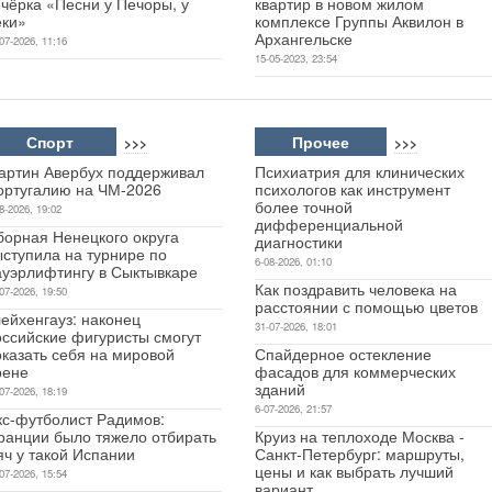
чёрка «Песни у Печоры, у
квартир в новом жилом
еки»
комплексе Группы Аквилон в
Архангельске
07-2026, 11:16
15-05-2023, 23:54
Спорт
Прочее
>>>
>>>
артин Авербух поддерживал
Психиатрия для клинических
ортугалию на ЧМ-2026
психологов как инструмент
более точной
8-2026, 19:02
дифференциальной
борная Ненецкого округа
диагностики
ыступила на турнире по
6-08-2026, 01:10
ауэрлифтингу в Сыктывкаре
Как поздравить человека на
07-2026, 19:50
расстоянии с помощью цветов
ейхенгауз: наконец
31-07-2026, 18:01
оссийские фигуристы смогут
оказать себя на мировой
Спайдерное остекление
рене
фасадов для коммерческих
зданий
07-2026, 18:19
6-07-2026, 21:57
кс-футболист Радимов:
ранции было тяжело отбирать
Круиз на теплоходе Москва -
яч у такой Испании
Санкт-Петербург: маршруты,
цены и как выбрать лучший
07-2026, 15:54
вариант