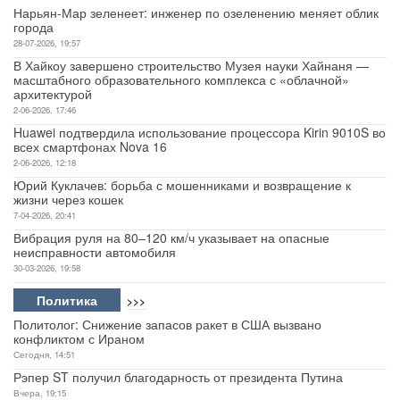
Нарьян-Мар зеленеет: инженер по озеленению меняет облик
города
28-07-2026, 19:57
В Хайкоу завершено строительство Музея науки Хайнаня —
масштабного образовательного комплекса с «облачной»
архитектурой
2-06-2026, 17:46
Huawei подтвердила использование процессора Kirin 9010S во
всех смартфонах Nova 16
2-06-2026, 12:18
Юрий Куклачев: борьба с мошенниками и возвращение к
жизни через кошек
7-04-2026, 20:41
Вибрация руля на 80–120 км/ч указывает на опасные
неисправности автомобиля
30-03-2026, 19:58
Политика
>>>
Политолог: Снижение запасов ракет в США вызвано
конфликтом с Ираном
Сегодня, 14:51
Рэпер ST получил благодарность от президента Путина
Вчера, 19:15