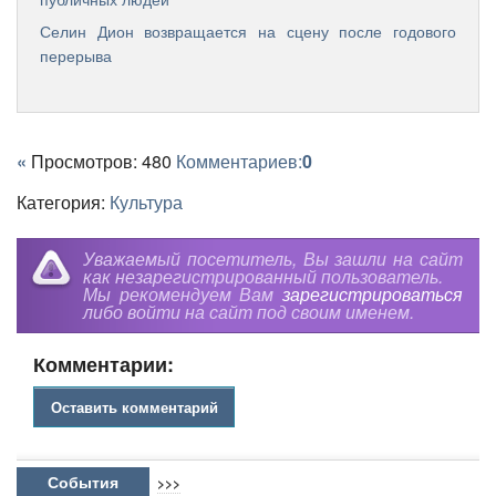
Селин Дион возвращается на сцену после годового
перерыва
«
Просмотров: 480
Комментариев:
0
Категория:
Культура
Уважаемый посетитель, Вы зашли на сайт
как незарегистрированный пользователь.
Мы рекомендуем Вам
зарегистрироваться
либо войти на сайт под своим именем.
Комментарии:
Оставить комментарий
События
>>>