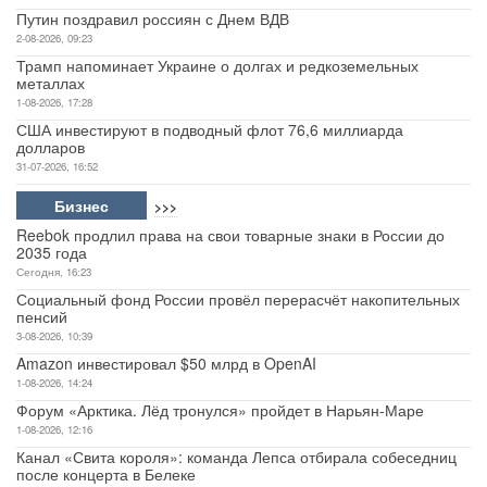
Путин поздравил россиян с Днем ВДВ
2-08-2026, 09:23
Трамп напоминает Украине о долгах и редкоземельных
металлах
1-08-2026, 17:28
США инвестируют в подводный флот 76,6 миллиарда
долларов
31-07-2026, 16:52
Бизнес
>>>
Reebok продлил права на свои товарные знаки в России до
2035 года
Сегодня, 16:23
Социальный фонд России провёл перерасчёт накопительных
пенсий
3-08-2026, 10:39
Amazon инвестировал $50 млрд в OpenAI
1-08-2026, 14:24
Форум «Арктика. Лёд тронулся» пройдет в Нарьян-Маре
1-08-2026, 12:16
Канал «Свита короля»: команда Лепса отбирала собеседниц
после концерта в Белеке