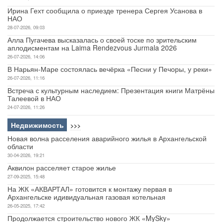
Ирина Гехт сообщила о приезде тренера Сергея Усанова в
НАО
28-07-2026, 09:03
Алла Пугачева высказалась о своей тоске по зрительским
аплодисментам на Laima Rendezvous Jurmala 2026
26-07-2026, 14:06
В Нарьян-Маре состоялась вечёрка «Песни у Печоры, у реки»
26-07-2026, 11:16
Встреча с культурным наследием: Презентация книги Матрёны
Талеевой в НАО
24-07-2026, 11:26
Недвижимость
>>>
Новая волна расселения аварийного жилья в Архангельской
области
30-04-2026, 19:21
Аквилон расселяет старое жилье
27-09-2025, 15:48
На ЖК «АКВАРТАЛ» готовится к монтажу первая в
Архангельске идивидуальная газовая котельная
26-05-2025, 17:42
Продолжается строительство нового ЖК «MySky»