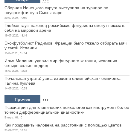
Сборная Ненецкого округа выступила на турнире по
пауэрлифтингу в Сыктывкаре
30-07-2026, 19:50
Глейхенгауз: наконец российские фигуристы смогут показать
себя на мировой арене
19-07-2026, 18:19
Экс-футболист Радимов: Франции было тяжело отбирать мяч
у такой Испании
15-07-2026, 15:54
Илья Малинин удивил мир фигурного катания, исполнив
четыре сальто подряд
15-07-2026, 12:33
Печальная утрата: ушла из жизни олимпийская чемпионка
Галина Куклева
14-07-2026, 10:33
Прочее
>>>
Психиатрия для клинических психологов как инструмент более
точной дифференциальной диагностики
Вчера, 01:10
Как поздравить человека на расстоянии с помощью цветов
31-07-2026, 18:01