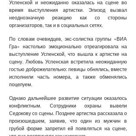
Успенской и неожиданно оказалась на сцене во
время выступления артистки. Эпизод вызвал
Авто
неоднозначную реакцию как со стороны
Спорт
организаторов, так и в социальных сетях.
По словам очевидцев, экс-солистка группы «ВИА
Контакты
Гра» настолько эмоционально отреагировала на
выступление Успенской, что вышла к артистке на
сцену. Любовь Успенская встретила неожиданную
гостью доброжелательно: певицы обнялись, вместе
исполнили часть номера, а также обменялись
поцелуем.
Однако дальнейшее развитие ситуации оказалось
конфликтным. Сотрудники охраны вывели
Седокову со сцены. Позднее артистка рассказала о
произошедшем, заявив, что один из мужчин в
грубой форме запретил ей появляться на сцене,
что она восприняла как унижение.