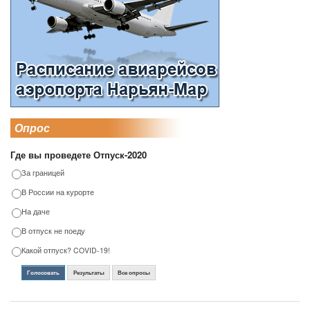
Опрос
Где вы проведете Отпуск-2020
За границей
В России на курорте
На даче
В отпуск не поеду
Какой отпуск? COVID-19!
Голосовать
Результаты
Все опросы