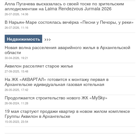
Алла Пугачева высказалась о своей тоске по зрительским
аплодисментам на Laima Rendezvous Jurmala 2026
26-07-2026, 14:06
В Нарьян-Маре состоялась вечёрка «Песни у Печоры, у реки»
26-07-2026, 11:16
Недвижимость
>>>
Новая волна расселения аварийного жилья в Архангельской
области
30-04-2026, 19:21
Аквилон расселяет старое жилье
27-09-2025, 15:48
На ЖК «АКВАРТАЛ» готовится к монтажу первая в
Архангельске идивидуальная газовая котельная
26-05-2025, 17:42
Продолжается строительство нового ЖК «MySky»
26-06-2024, 11:28
19 мая стартуют продажи квартир в новом жилом комплексе
Группы Аквилон в Архангельске
15-05-2023, 23:54