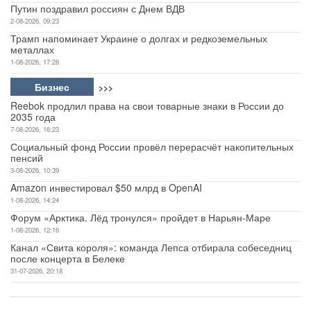
Путин поздравил россиян с Днем ВДВ
2-08-2026, 09:23
Трамп напоминает Украине о долгах и редкоземельных
металлах
1-08-2026, 17:28
Бизнес
>>>
Reebok продлил права на свои товарные знаки в России до
2035 года
7-08-2026, 16:23
Социальный фонд России провёл перерасчёт накопительных
пенсий
3-08-2026, 10:39
Amazon инвестировал $50 млрд в OpenAI
1-08-2026, 14:24
Форум «Арктика. Лёд тронулся» пройдет в Нарьян-Маре
1-08-2026, 12:16
Канал «Свита короля»: команда Лепса отбирала собеседниц
после концерта в Белеке
31-07-2026, 20:18