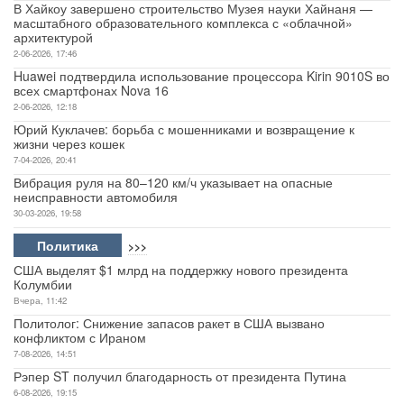
В Хайкоу завершено строительство Музея науки Хайнаня —
масштабного образовательного комплекса с «облачной»
архитектурой
2-06-2026, 17:46
Huawei подтвердила использование процессора Kirin 9010S во
всех смартфонах Nova 16
2-06-2026, 12:18
Юрий Куклачев: борьба с мошенниками и возвращение к
жизни через кошек
7-04-2026, 20:41
Вибрация руля на 80–120 км/ч указывает на опасные
неисправности автомобиля
30-03-2026, 19:58
Политика
>>>
США выделят $1 млрд на поддержку нового президента
Колумбии
Вчера, 11:42
Политолог: Снижение запасов ракет в США вызвано
конфликтом с Ираном
7-08-2026, 14:51
Рэпер ST получил благодарность от президента Путина
6-08-2026, 19:15