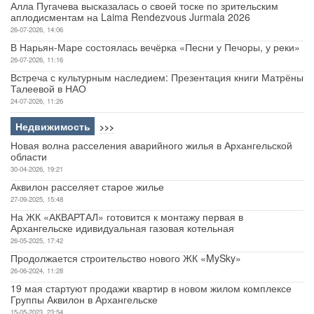
Алла Пугачева высказалась о своей тоске по зрительским
аплодисментам на Laima Rendezvous Jurmala 2026
26-07-2026, 14:06
В Нарьян-Маре состоялась вечёрка «Песни у Печоры, у реки»
26-07-2026, 11:16
Встреча с культурным наследием: Презентация книги Матрёны
Талеевой в НАО
24-07-2026, 11:26
Недвижимость
>>>
Новая волна расселения аварийного жилья в Архангельской
области
30-04-2026, 19:21
Аквилон расселяет старое жилье
27-09-2025, 15:48
На ЖК «АКВАРТАЛ» готовится к монтажу первая в
Архангельске идивидуальная газовая котельная
26-05-2025, 17:42
Продолжается строительство нового ЖК «MySky»
26-06-2024, 11:28
19 мая стартуют продажи квартир в новом жилом комплексе
Группы Аквилон в Архангельске
15-05-2023, 23:54