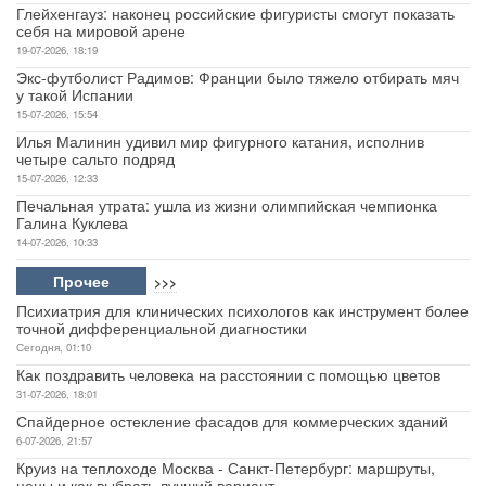
Глейхенгауз: наконец российские фигуристы смогут показать
себя на мировой арене
19-07-2026, 18:19
Экс-футболист Радимов: Франции было тяжело отбирать мяч
у такой Испании
15-07-2026, 15:54
Илья Малинин удивил мир фигурного катания, исполнив
четыре сальто подряд
15-07-2026, 12:33
Печальная утрата: ушла из жизни олимпийская чемпионка
Галина Куклева
14-07-2026, 10:33
Прочее
>>>
Психиатрия для клинических психологов как инструмент более
точной дифференциальной диагностики
Сегодня, 01:10
Как поздравить человека на расстоянии с помощью цветов
31-07-2026, 18:01
Спайдерное остекление фасадов для коммерческих зданий
6-07-2026, 21:57
Круиз на теплоходе Москва - Санкт-Петербург: маршруты,
цены и как выбрать лучший вариант