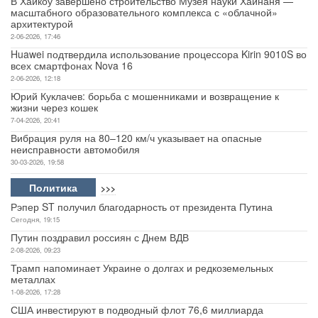
В Хайкоу завершено строительство Музея науки Хайнаня —
масштабного образовательного комплекса с «облачной»
архитектурой
2-06-2026, 17:46
Huawei подтвердила использование процессора Kirin 9010S во
всех смартфонах Nova 16
2-06-2026, 12:18
Юрий Куклачев: борьба с мошенниками и возвращение к
жизни через кошек
7-04-2026, 20:41
Вибрация руля на 80–120 км/ч указывает на опасные
неисправности автомобиля
30-03-2026, 19:58
Политика
>>>
Рэпер ST получил благодарность от президента Путина
Сегодня, 19:15
Путин поздравил россиян с Днем ВДВ
2-08-2026, 09:23
Трамп напоминает Украине о долгах и редкоземельных
металлах
1-08-2026, 17:28
США инвестируют в подводный флот 76,6 миллиарда