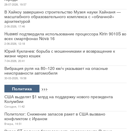
28-07-2026, 19:57
В Хайкоу завершено строительство Музея науки Хайнаня —
масштабного образовательного комплекса с «облачной»
архитектурой
2-06-2026, 17:46
Huawei подтвердила использование процессора Kirin 9010S во
всех смартфонах Nova 16
2-06-2026, 12:18
Юрий Куклачев: борьба с мошенниками и возвращение к
жизни через кошек
7-04-2026, 20:41
Вибрация руля на 80–120 км/ч указывает на опасные
неисправности автомобиля
30-03-2026, 19:58
Политика
>>>
США выделят $1 млрд на поддержку нового президента
Колумбии
Сегодня, 11:42
Политолог: Снижение запасов ракет в США вызвано
конфликтом с Ираном
Вчера, 14:51
Рэпер ST получил благодарность от президента Путина