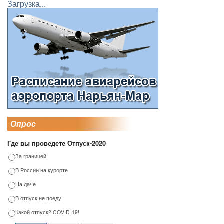
Загрузка...
Опрос
Где вы проведете Отпуск-2020
За границей
В России на курорте
На даче
В отпуск не поеду
Какой отпуск? COVID-19!