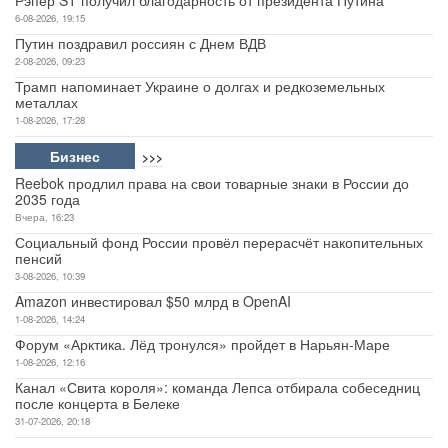
6-08-2026, 19:15
Путин поздравил россиян с Днем ВДВ
2-08-2026, 09:23
Трамп напоминает Украине о долгах и редкоземельных
металлах
1-08-2026, 17:28
Бизнес
>>>
Reebok продлил права на свои товарные знаки в России до
2035 года
Вчера, 16:23
Социальный фонд России провёл перерасчёт накопительных
пенсий
3-08-2026, 10:39
Amazon инвестировал $50 млрд в OpenAI
1-08-2026, 14:24
Форум «Арктика. Лёд тронулся» пройдет в Нарьян-Маре
1-08-2026, 12:16
Канал «Свита короля»: команда Лепса отбирала собеседниц
после концерта в Белеке
31-07-2026, 20:18