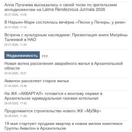
Алла Пугачева высказалась о своей тоске по зрительским
аплодисментам на Laima Rendezvous Jurmala 2026
26-07-2026, 14:06
В Нарьян-Маре состоялась вечёрка «Песни у Печоры, у реки»
26-07-2026, 11:16
Встреча с культурным наследием: Презентация книги Матрёны
Талеевой в НАО
24-07-2026, 11:26
Недвижимость
>>>
Новая волна расселения аварийного жилья в Архангельской
области
30-04-2026, 19:21
Аквилон расселяет старое жилье
27-09-2025, 15:48
На ЖК «АКВАРТАЛ» готовится к монтажу первая в
Архангельске идивидуальная газовая котельная
26-05-2025, 17:42
Продолжается строительство нового ЖК «MySky»
26-06-2024, 11:28
19 мая стартуют продажи квартир в новом жилом комплексе
Группы Аквилон в Архангельске