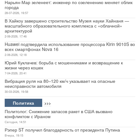
Нарьян-Мар зеленеет: инженер по озеленению меняет облик
города
28-07-2026, 19:57
В Хайкоу завершено строительство Музея науки Хайнаня —
масштабного образовательного комплекса с «облачной»
архитектурой
2-06-2026, 17:46
Huawei подтвердила использование процессора Kirin 9010S во
всех смартфонах Nova 16
2-06-2026, 12:18
Юрий Куклачев: борьба с мошенниками и возвращение к
жизни через кошек
7-04-2026, 20:41
Вибрация руля на 80–120 км/ч указывает на опасные
неисправности автомобиля
30-03-2026, 19:58
Политика
>>>
Политолог: Снижение запасов ракет в США вызвано
конфликтом с Ираном
Сегодня, 14:51
Рэпер ST получил благодарность от президента Путина
Вчера, 19:15