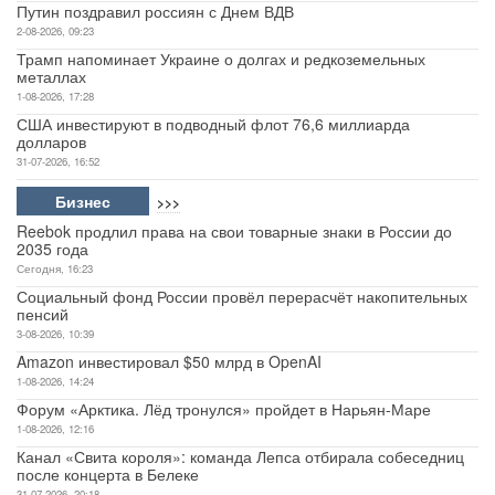
Путин поздравил россиян с Днем ВДВ
2-08-2026, 09:23
Трамп напоминает Украине о долгах и редкоземельных
металлах
1-08-2026, 17:28
США инвестируют в подводный флот 76,6 миллиарда
долларов
31-07-2026, 16:52
Бизнес
>>>
Reebok продлил права на свои товарные знаки в России до
2035 года
Сегодня, 16:23
Социальный фонд России провёл перерасчёт накопительных
пенсий
3-08-2026, 10:39
Amazon инвестировал $50 млрд в OpenAI
1-08-2026, 14:24
Форум «Арктика. Лёд тронулся» пройдет в Нарьян-Маре
1-08-2026, 12:16
Канал «Свита короля»: команда Лепса отбирала собеседниц
после концерта в Белеке
31-07-2026, 20:18