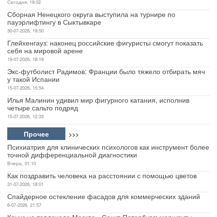
Сегодня, 19:02
Сборная Ненецкого округа выступила на турнире по
пауэрлифтингу в Сыктывкаре
30-07-2026, 19:50
Глейхенгауз: наконец российские фигуристы смогут показать
себя на мировой арене
19-07-2026, 18:19
Экс-футболист Радимов: Франции было тяжело отбирать мяч
у такой Испании
15-07-2026, 15:54
Илья Малинин удивил мир фигурного катания, исполнив
четыре сальто подряд
15-07-2026, 12:33
Прочее
>>>
Психиатрия для клинических психологов как инструмент более
точной дифференциальной диагностики
Вчера, 01:10
Как поздравить человека на расстоянии с помощью цветов
31-07-2026, 18:01
Спайдерное остекление фасадов для коммерческих зданий
6-07-2026, 21:57
Круиз на теплоходе Москва - Санкт-Петербург: маршруты,