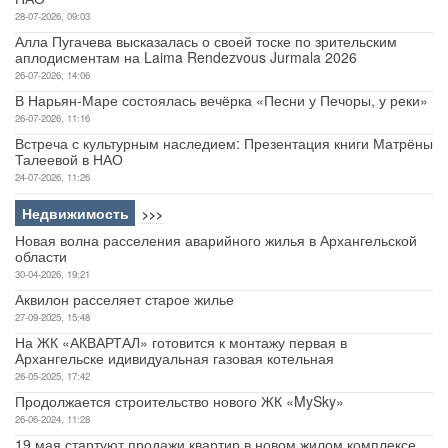
28-07-2026, 09:03
Алла Пугачева высказалась о своей тоске по зрительским
аплодисментам на Laima Rendezvous Jurmala 2026
26-07-2026, 14:06
В Нарьян-Маре состоялась вечёрка «Песни у Печоры, у реки»
26-07-2026, 11:16
Встреча с культурным наследием: Презентация книги Матрёны
Талеевой в НАО
24-07-2026, 11:26
Недвижимость
>>>
Новая волна расселения аварийного жилья в Архангельской
области
30-04-2026, 19:21
Аквилон расселяет старое жилье
27-09-2025, 15:48
На ЖК «АКВАРТАЛ» готовится к монтажу первая в
Архангельске идивидуальная газовая котельная
26-05-2025, 17:42
Продолжается строительство нового ЖК «MySky»
26-06-2024, 11:28
19 мая стартуют продажи квартир в новом жилом комплексе