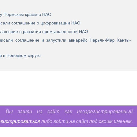
ду Пермским краем и НАО
писали соглашение о цифровизации НАО
глашение о развитии промышленности НАО
писали соглашение и запустили авиарейс Нарьян-Мар Ханты-
 в Ненецком округе
ь, Вы зашли на сайт как незарегистрированный
егистрироваться
либо войти на сайт под своим именем.