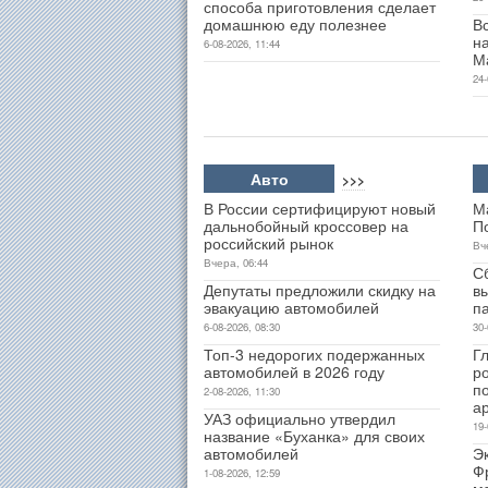
способа приготовления сделает
домашнюю еду полезнее
В
н
6-08-2026, 11:44
М
24-
Авто
>>>
В России сертифицируют новый
М
дальнобойный кроссовер на
П
российский рынок
Вч
Вчера, 06:44
С
Депутаты предложили скидку на
в
эвакуацию автомобилей
п
6-08-2026, 08:30
30-
Топ-3 недорогих подержанных
Гл
автомобилей в 2026 году
р
п
2-08-2026, 11:30
а
УАЗ официально утвердил
19-
название «Буханка» для своих
автомобилей
Э
Ф
1-08-2026, 12:59
м