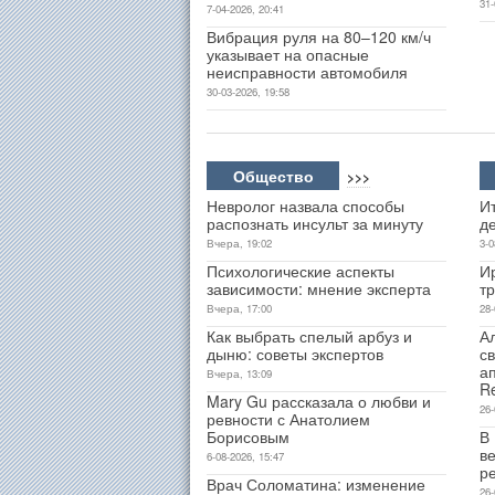
31-
7-04-2026, 20:41
Вибрация руля на 80–120 км/ч
указывает на опасные
неисправности автомобиля
30-03-2026, 19:58
Общество
>>>
Невролог назвала способы
Ит
распознать инсульт за минуту
д
Вчера, 19:02
3-0
Психологические аспекты
И
зависимости: мнение эксперта
т
Вчера, 17:00
28-
Как выбрать спелый арбуз и
А
дыню: советы экспертов
св
а
Вчера, 13:09
R
Mary Gu рассказала о любви и
26-
ревности с Анатолием
Борисовым
В
ве
6-08-2026, 15:47
р
Врач Соломатина: изменение
26-