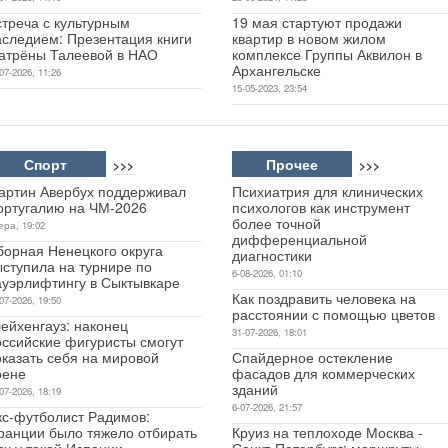
стреча с культурным
19 мая стартуют продажи
аследием: Презентация книги
квартир в новом жилом
атрёны Талеевой в НАО
комплексе Группы Аквилон в
Архангельске
07-2026, 11:26
15-05-2023, 23:54
Спорт
Прочее
>>>
>>>
артин Авербух поддерживал
Психиатрия для клинических
ортугалию на ЧМ-2026
психологов как инструмент
более точной
ера, 19:02
дифференциальной
борная Ненецкого округа
диагностики
ыступила на турнире по
6-08-2026, 01:10
ауэрлифтингу в Сыктывкаре
Как поздравить человека на
07-2026, 19:50
расстоянии с помощью цветов
ейхенгауз: наконец
31-07-2026, 18:01
оссийские фигуристы смогут
оказать себя на мировой
Спайдерное остекление
рене
фасадов для коммерческих
зданий
07-2026, 18:19
6-07-2026, 21:57
кс-футболист Радимов:
ранции было тяжело отбирать
Круиз на теплоходе Москва -
яч у такой Испании
Санкт-Петербург: маршруты,