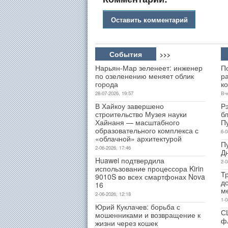
Оставить комментарий
События
>>>
Нарьян-Мар зеленеет: инженер
П
по озеленению меняет облик
р
города
к
28-07-2026, 19:57
Вч
В Хайкоу завершено
Р
строительство Музея науки
б
Хайнаня — масштабного
П
образовательного комплекса с
6-0
«облачной» архитектурой
П
2-06-2026, 17:46
Д
Huawei подтвердила
2-0
использование процессора Kirin
Т
9010S во всех смартфонах Nova
д
16
м
2-06-2026, 12:18
1-0
Юрий Куклачев: борьба с
С
мошенниками и возвращение к
ф
жизни через кошек