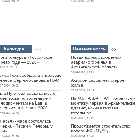
07-2026, 16:52
31-07-2026, 20:18
Культура
Недвижимость
>>>
>>>
оги конкурса «Российское
Новая волна расселения
ерево года — 2026»
аварийного жилья в
Архангельской области
8-2026, 20:16
30-04-2026, 19:21
рина Гехт сообщила о приезде
ренера Сергея Усанова в НАО
Аквилон расселяет старое
жилье
07-2026, 09:03
27-09-2025, 15:48
лла Пугачева высказалась о
оей тоске по зрительским
На ЖК «АКВАРТАЛ» готовится к
плодисментам на Laima
монтажу первая в Архангельске
endezvous Jurmala 2026
идивидуальная газовая
котельная
07-2026, 14:06
26-05-2025, 17:42
 Нарьян-Маре состоялась
чёрка «Песни у Печоры, у
Продолжается строительство
еки»
нового ЖК «MySky»
07-2026, 11:16
26-06-2024, 11:28