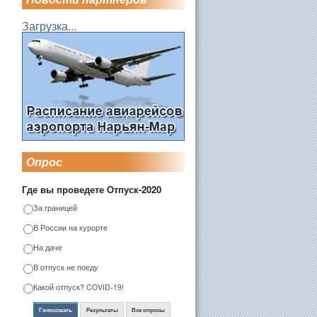
Загрузка...
Опрос
Где вы проведете Отпуск-2020
За границей
В России на курорте
На даче
В отпуск не поеду
Какой отпуск? COVID-19!
Голосовать
Результаты
Все опросы