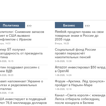
Политика
Бизнес
>>>
>>>
олитолог: Снижение запасов
Reebok продлил права на свои
акет в США вызвано
товарные знаки в России до
онфликтом с Ираном
2035 года
ера, 14:51
Вчера, 16:23
эпер ST получил
Социальный фонд России
лагодарность от президента
провёл перерасчёт
утина
накопительных пенсий
8-2026, 19:15
3-08-2026, 10:39
утин поздравил россиян с
Amazon инвестировал $50 млрд
нем ВДВ
в OpenAI
8-2026, 09:23
1-08-2026, 14:24
рамп напоминает Украине о
Форум «Арктика. Лёд тронулся»
олгах и редкоземельных
пройдет в Нарьян-Маре
еталлах
1-08-2026, 12:16
8-2026, 17:28
Канал «Свита короля»: команда
ША инвестируют в подводный
Лепса отбирала собеседниц
лот 76,6 миллиарда долларов
после концерта в Белеке