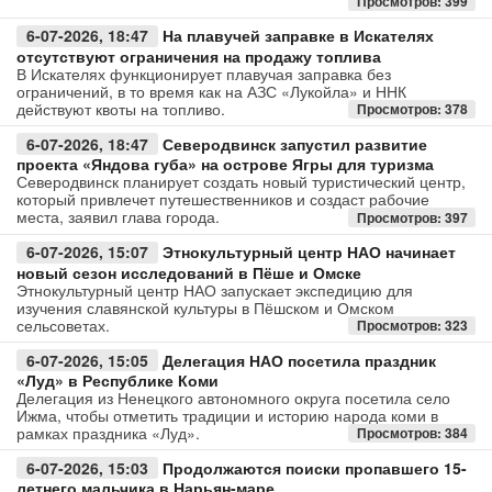
Просмотров: 399
6-07-2026, 18:47
На плавучей заправке в Искателях
Авто
отсутствуют ограничения на продажу топлива
В Искателях функционирует плавучая заправка без
Спорт
ограничений, в то время как на АЗС «Лукойла» и ННК
действуют квоты на топливо.
Просмотров: 378
Контакты
6-07-2026, 18:47
Северодвинск запустил развитие
проекта «Яндова губа» на острове Ягры для туризма
Северодвинск планирует создать новый туристический центр,
который привлечет путешественников и создаст рабочие
места, заявил глава города.
Просмотров: 397
6-07-2026, 15:07
Этнокультурный центр НАО начинает
новый сезон исследований в Пёше и Омске
Этнокультурный центр НАО запускает экспедицию для
изучения славянской культуры в Пёшском и Омском
сельсоветах.
Просмотров: 323
6-07-2026, 15:05
Делегация НАО посетила праздник
«Луд» в Республике Коми
Делегация из Ненецкого автономного округа посетила село
Ижма, чтобы отметить традиции и историю народа коми в
рамках праздника «Луд».
Просмотров: 384
6-07-2026, 15:03
Продолжаются поиски пропавшего 15-
летнего мальчика в Нарьян-маре