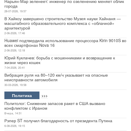
Нарьян-Мар зеленеет: инженер по озеленению меняет облик
города
28-07-2026, 19:57
В Хайкоу завершено строительство Музея науки Хайнаня —
масштабного образовательного комплекса с «облачной»
архитектурой
2-06-2026, 17:46
Huawei подтвердила использование процессора Kirin 9010S во
всех смартфонах Nova 16
2-06-2026, 12:18
Юрий Куклачев: борьба с мошенниками и возвращение к
жизни через кошек
7-04-2026, 20:41
Вибрация руля на 80–120 км/ч указывает на опасные
неисправности автомобиля
30-03-2026, 19:58
Политика
>>>
Политолог: Снижение запасов ракет в США вызвано
конфликтом с Ираном
Вчера, 14:51
Рэпер ST получил благодарность от президента Путина
6-08-2026, 19:15