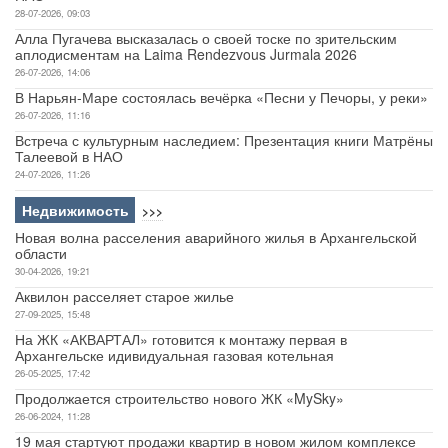
28-07-2026, 09:03
Алла Пугачева высказалась о своей тоске по зрительским
аплодисментам на Laima Rendezvous Jurmala 2026
26-07-2026, 14:06
В Нарьян-Маре состоялась вечёрка «Песни у Печоры, у реки»
26-07-2026, 11:16
Встреча с культурным наследием: Презентация книги Матрёны
Талеевой в НАО
24-07-2026, 11:26
Недвижимость
>>>
Новая волна расселения аварийного жилья в Архангельской
области
30-04-2026, 19:21
Аквилон расселяет старое жилье
27-09-2025, 15:48
На ЖК «АКВАРТАЛ» готовится к монтажу первая в
Архангельске идивидуальная газовая котельная
26-05-2025, 17:42
Продолжается строительство нового ЖК «MySky»
26-06-2024, 11:28
19 мая стартуют продажи квартир в новом жилом комплексе