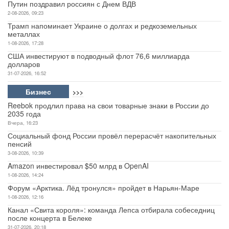
Путин поздравил россиян с Днем ВДВ
2-08-2026, 09:23
Трамп напоминает Украине о долгах и редкоземельных
металлах
1-08-2026, 17:28
США инвестируют в подводный флот 76,6 миллиарда
долларов
31-07-2026, 16:52
Бизнес
>>>
Reebok продлил права на свои товарные знаки в России до
2035 года
Вчера, 16:23
Социальный фонд России провёл перерасчёт накопительных
пенсий
3-08-2026, 10:39
Amazon инвестировал $50 млрд в OpenAI
1-08-2026, 14:24
Форум «Арктика. Лёд тронулся» пройдет в Нарьян-Маре
1-08-2026, 12:16
Канал «Свита короля»: команда Лепса отбирала собеседниц
после концерта в Белеке
31-07-2026, 20:18