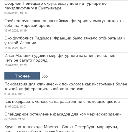
Сборная Ненецкого округа выступила на турнире по
пауэрлифтингу в Сыктывкаре
30-07-2026, 19:50
Глейхенгауз: наконец российские фигуристы смогут показать
себя на мировой арене
19-07-2026, 18:19
Экс-футболист Радимов: Франции было тяжело отбирать мяч
у такой Испании
15-07-2026, 15:54
Илья Малинин удивил мир фигурного катания, исполнив
четыре сальто подряд
15-07-2026, 12:33
Прочее
>>>
Психиатрия для клинических психологов как инструмент более
точной дифференциальной диагностики
6-08-2026, 01:10
Как поздравить человека на расстоянии с помощью цветов
31-07-2026, 18:01
Спайдерное остекление фасадов для коммерческих зданий
6-07-2026, 21:57
Круиз на теплоходе Москва - Санкт-Петербург: маршруты,
цены и как выбрать лучший вариант