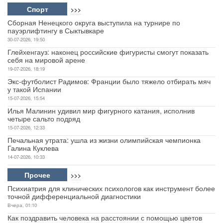
Спорт
>>>
Сборная Ненецкого округа выступила на турнире по
пауэрлифтингу в Сыктывкаре
30-07-2026, 19:50
Глейхенгауз: наконец российские фигуристы смогут показать
себя на мировой арене
19-07-2026, 18:19
Экс-футболист Радимов: Франции было тяжело отбирать мяч
у такой Испании
15-07-2026, 15:54
Илья Малинин удивил мир фигурного катания, исполнив
четыре сальто подряд
15-07-2026, 12:33
Печальная утрата: ушла из жизни олимпийская чемпионка
Галина Куклева
14-07-2026, 10:33
Прочее
>>>
Психиатрия для клинических психологов как инструмент более
точной дифференциальной диагностики
Вчера, 01:10
Как поздравить человека на расстоянии с помощью цветов