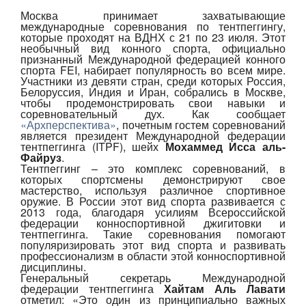
Москва принимает захватывающие
Авто
международные соревнования по тентпеггингу,
которые проходят на ВДНХ с 21 по 23 июля. Этот
необычный вид конного спорта, официально
Спорт
признанный Международной федерацией конного
спорта FEI, набирает популярность во всем мире.
Участники из девяти стран, среди которых Россия,
Контакты
Белоруссия, Индия и Иран, собрались в Москве,
чтобы продемонстрировать свои навыки и
соревновательный дух. Как сообщает
«Архперспектива»
, почетным гостем соревнований
является президент Международной федерации
тентпеггинга (ITPF), шейх
Мохаммед Исса аль-
Файруз
.
Тентпеггинг – это комплекс соревнований, в
которых спортсмены демонстрируют свое
мастерство, используя различное спортивное
оружие. В России этот вид спорта развивается с
2013 года, благодаря усилиям Всероссийской
федерации конноспортивной джигитовки и
тентпеггинга. Такие соревнования помогают
популяризировать этот вид спорта и развивать
профессионализм в области этой конноспортивной
дисциплины.
Генеральный секретарь Международной
федерации тентпеггинга
Хайтам Аль Лавати
отметил: «Это один из принципиально важных