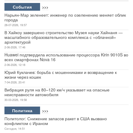
События
>>>
Нарьян-Мар зеленеет: инженер по озеленению меняет облик
города
28-07-2026, 19:57
В Хайкоу завершено строительство Музея науки Хайнаня —
масштабного образовательного комплекса с «облачной»
архитектурой
2-06-2026, 17:46
Huawei подтвердила использование процессора Kirin 9010S во
всех смартфонах Nova 16
2-06-2026, 12:18
Юрий Куклачев: борьба с мошенниками и возвращение к
жизни через кошек
7-04-2026, 20:41
Вибрация руля на 80–120 км/ч указывает на опасные
неисправности автомобиля
30-03-2026, 19:58
Политика
>>>
Политолог: Снижение запасов ракет в США вызвано
конфликтом с Ираном
Сегодня, 14:51