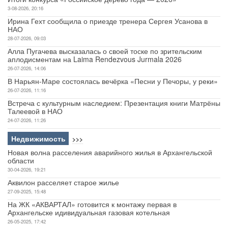
3-08-2026, 20:16
Ирина Гехт сообщила о приезде тренера Сергея Усанова в
НАО
28-07-2026, 09:03
Алла Пугачева высказалась о своей тоске по зрительским
аплодисментам на Laima Rendezvous Jurmala 2026
26-07-2026, 14:06
В Нарьян-Маре состоялась вечёрка «Песни у Печоры, у реки»
26-07-2026, 11:16
Встреча с культурным наследием: Презентация книги Матрёны
Талеевой в НАО
24-07-2026, 11:26
Недвижимость
>>>
Новая волна расселения аварийного жилья в Архангельской
области
30-04-2026, 19:21
Аквилон расселяет старое жилье
27-09-2025, 15:48
На ЖК «АКВАРТАЛ» готовится к монтажу первая в
Архангельске идивидуальная газовая котельная
26-05-2025, 17:42