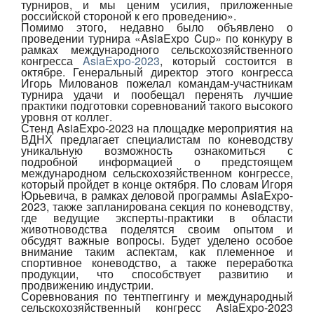
турниров, и мы ценим усилия, приложенные
российской стороной к его проведению».
Помимо этого, недавно было объявлено о
проведении турнира «AsiaExpo Cup» по конкуру в
рамках международного сельскохозяйственного
конгресса
AsiaExpo-2023
, который состоится в
октябре. Генеральный директор этого конгресса
Игорь Милованов пожелал командам-участникам
турнира удачи и пообещал перенять лучшие
практики подготовки соревнований такого высокого
уровня от коллег.
Стенд AsiaExpo-2023 на площадке мероприятия на
ВДНХ предлагает специалистам по коневодству
уникальную возможность ознакомиться с
подробной информацией о предстоящем
международном сельскохозяйственном конгрессе,
который пройдет в конце октября. По словам Игоря
Юрьевича, в рамках деловой программы AsiaExpo-
2023, также запланирована секция по коневодству,
где ведущие эксперты-практики в области
животноводства поделятся своим опытом и
обсудят важные вопросы. Будет уделено особое
внимание таким аспектам, как племенное и
спортивное коневодство, а также переработка
продукции, что способствует развитию и
продвижению индустрии.
Соревнования по тентпеггингу и международный
сельскохозяйственный конгресс AsiaExpo-2023