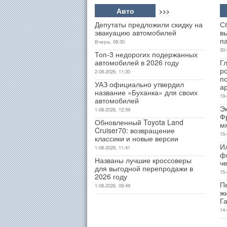
Авто
>>>
Депутаты предложили скидку на
С
эвакуацию автомобилей
в
п
Вчера, 08:30
30-
Топ-3 недорогих подержанных
автомобилей в 2026 году
Гл
р
2-08-2026, 11:30
п
УАЗ официально утвердил
а
название «Буханка» для своих
19-
автомобилей
Э
1-08-2026, 12:59
Ф
Обновленный Toyota Land
м
Cruiser70: возвращение
15-
классики и новые версии
И
1-08-2026, 11:41
ф
Названы лучшие кроссоверы
ч
для выгодной перепродажи в
15-
2026 году
Пе
1-08-2026, 09:49
ж
Г
14-