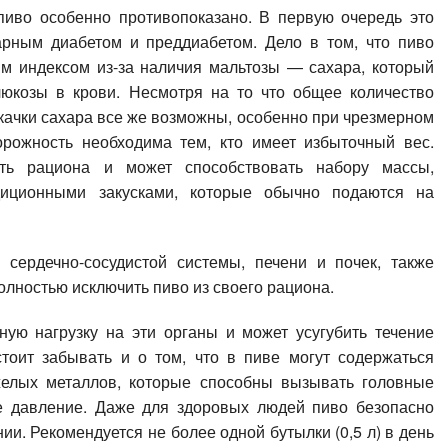
пиво особенно противопоказано. В первую очередь это
харным диабетом и преддиабетом. Дело в том, что пиво
им индексом из-за наличия мальтозы — сахара, который
люкозы в крови. Несмотря на то что общее количество
скачки сахара все же возможны, особенно при чрезмерном
торожность необходима тем, кто имеет избыточный вес.
сть рациона и может способствовать набору массы,
диционными закусками, которые обычно подаются на
сердечно-сосудистой системы, печени и почек, также
олностью исключить пиво из своего рациона.
ную нагрузку на эти органы и может усугубить течение
стоит забывать и о том, что в пиве могут содержаться
елых металлов, которые способны вызывать головные
е давление. Даже для здоровых людей пиво безопасно
и. Рекомендуется не более одной бутылки (0,5 л) в день