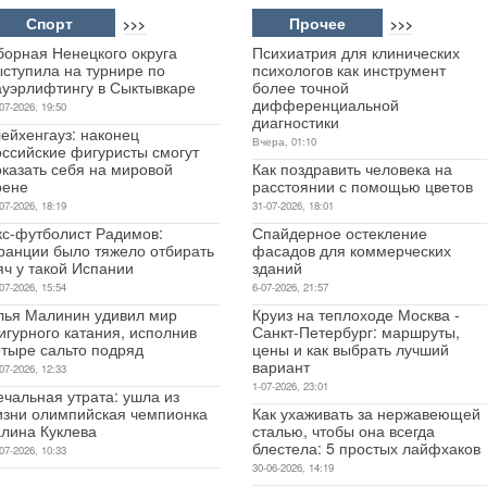
Спорт
Прочее
>>>
>>>
борная Ненецкого округа
Психиатрия для клинических
ыступила на турнире по
психологов как инструмент
ауэрлифтингу в Сыктывкаре
более точной
дифференциальной
07-2026, 19:50
диагностики
ейхенгауз: наконец
Вчера, 01:10
оссийские фигуристы смогут
оказать себя на мировой
Как поздравить человека на
рене
расстоянии с помощью цветов
07-2026, 18:19
31-07-2026, 18:01
кс-футболист Радимов:
Спайдерное остекление
ранции было тяжело отбирать
фасадов для коммерческих
яч у такой Испании
зданий
07-2026, 15:54
6-07-2026, 21:57
лья Малинин удивил мир
Круиз на теплоходе Москва -
игурного катания, исполнив
Санкт-Петербург: маршруты,
етыре сальто подряд
цены и как выбрать лучший
вариант
07-2026, 12:33
1-07-2026, 23:01
чальная утрата: ушла из
изни олимпийская чемпионка
Как ухаживать за нержавеющей
алина Куклева
сталью, чтобы она всегда
блестела: 5 простых лайфхаков
07-2026, 10:33
30-06-2026, 14:19