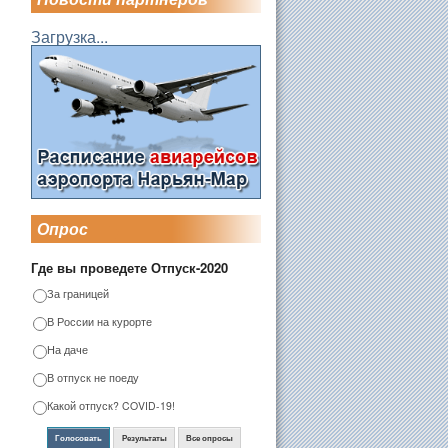
Загрузка...
Опрос
Где вы проведете Отпуск-2020
За границей
В России на курорте
На даче
В отпуск не поеду
Какой отпуск? COVID-19!
Голосовать
Результаты
Все опросы