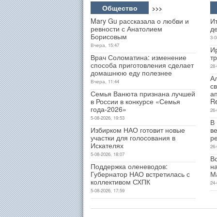
Общество
>>>
Mary Gu рассказала о любви и
Ит
ревности с Анатолием
д
Борисовым
3-0
Вчера, 15:47
И
Врач Соломатина: изменение
т
способа приготовления сделает
28-
домашнюю еду полезнее
А
Вчера, 11:44
св
Семья Ванюта признана лучшей
а
в России в конкурсе «Семья
R
года-2026»
26-
5-08-2026, 19:53
В
Избирком НАО готовит новые
ве
участки для голосования в
р
Искателях
26-
5-08-2026, 18:07
В
Поддержка оленеводов:
н
Губернатор НАО встретилась с
М
коллективом СХПК
24-
5-08-2026, 17:59