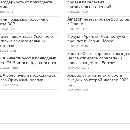
лагодарность от президента
провёл перерасчёт
утина
накопительных пенсий
ера, 19:15
3-08-2026, 10:39
утин поздравил россиян с
Amazon инвестировал $50 млрд
нем ВДВ
в OpenAI
8-2026, 09:23
1-08-2026, 14:24
рамп напоминает Украине о
Форум «Арктика. Лёд тронулся»
олгах и редкоземельных
пройдет в Нарьян-Маре
еталлах
1-08-2026, 12:16
8-2026, 17:28
Канал «Свита короля»: команда
ША инвестируют в подводный
Лепса отбирала собеседниц
лот 76,6 миллиарда долларов
после концерта в Белеке
07-2026, 16:52
31-07-2026, 20:18
ША обеспечили проход судов
Аэрофлот отчитался о росте
ерез Ормузский пролив
выручки за второй квартал 2026
года
07-2026, 19:45
31-07-2026, 17:54