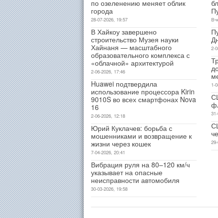
по озеленению меняет облик
б
города
П
28-07-2026, 19:57
Вч
В Хайкоу завершено
П
строительство Музея науки
Д
Хайнаня — масштабного
2-0
образовательного комплекса с
Т
«облачной» архитектурой
д
2-06-2026, 17:46
м
Huawei подтвердила
1-0
использование процессора Kirin
С
9010S во всех смартфонах Nova
ф
16
31-
2-06-2026, 12:18
С
Юрий Куклачев: борьба с
ч
мошенниками и возвращение к
жизни через кошек
29-
7-04-2026, 20:41
Вибрация руля на 80–120 км/ч
указывает на опасные
неисправности автомобиля
30-03-2026, 19:58