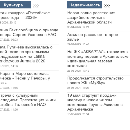
Культура
Недвижимость
>>>
>>>
оги конкурса «Российское
Новая волна расселения
ерево года — 2026»
аварийного жилья в
Архангельской области
8-2026, 20:16
30-04-2026, 19:21
рина Гехт сообщила о приезде
ренера Сергея Усанова в НАО
Аквилон расселяет старое
жилье
07-2026, 09:03
27-09-2025, 15:48
лла Пугачева высказалась о
оей тоске по зрительским
На ЖК «АКВАРТАЛ» готовится к
плодисментам на Laima
монтажу первая в Архангельске
endezvous Jurmala 2026
идивидуальная газовая
котельная
07-2026, 14:06
26-05-2025, 17:42
 Нарьян-Маре состоялась
чёрка «Песни у Печоры, у
Продолжается строительство
еки»
нового ЖК «MySky»
07-2026, 11:16
26-06-2024, 11:28
стреча с культурным
19 мая стартуют продажи
аследием: Презентация книги
квартир в новом жилом
атрёны Талеевой в НАО
комплексе Группы Аквилон в
Архангельске
07-2026, 11:26
15-05-2023, 23:54