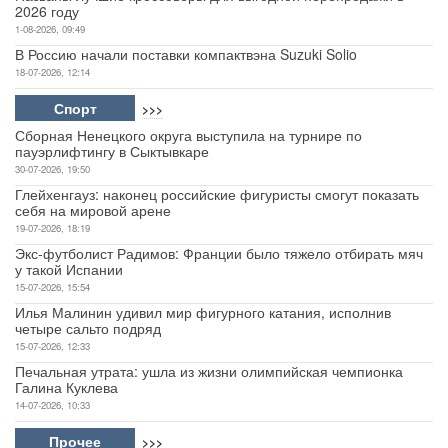
2026 году
1-08-2026, 09:49
В Россию начали поставки компактвэна Suzuki Solio
18-07-2026, 12:14
Спорт
>>>
Сборная Ненецкого округа выступила на турнире по
пауэрлифтингу в Сыктывкаре
30-07-2026, 19:50
Глейхенгауз: наконец российские фигуристы смогут показать
себя на мировой арене
19-07-2026, 18:19
Экс-футболист Радимов: Франции было тяжело отбирать мяч
у такой Испании
15-07-2026, 15:54
Илья Малинин удивил мир фигурного катания, исполнив
четыре сальто подряд
15-07-2026, 12:33
Печальная утрата: ушла из жизни олимпийская чемпионка
Галина Куклева
14-07-2026, 10:33
Прочее
>>>