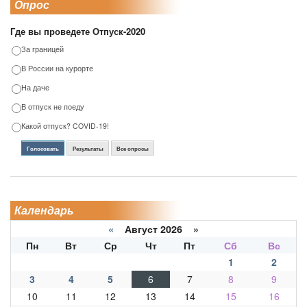
Опрос
Где вы проведете Отпуск-2020
За границей
В России на курорте
На даче
В отпуск не поеду
Какой отпуск? COVID-19!
Голосовать
Результаты
Все опросы
Календарь
«
Август 2026 »
Пн
Вт
Ср
Чт
Пт
Сб
Вс
1
2
3
4
5
6
7
8
9
10
11
12
13
14
15
16