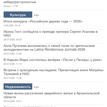
киберпреступностью
Вчера, 11:59
Культура
>>>
Итоги конкурса «Российское дерево года — 2026»
3-08-2026, 20:16
Ирина Гехт сообщила о приезде тренера Сергея Усанова в
НАО
28-07-2026, 09:03
Алла Пугачева высказалась о своей тоске по зрительским
аплодисментам на Laima Rendezvous Jurmala 2026
26-07-2026, 14:06
В Нарьян-Маре состоялась вечёрка «Песни у Печоры, у реки»
26-07-2026, 11:16
Встреча с культурным наследием: Презентация книги Матрёны
Талеевой в НАО
24-07-2026, 11:26
Недвижимость
>>>
Новая волна расселения аварийного жилья в Архангельской
области
30-04-2026, 19:21