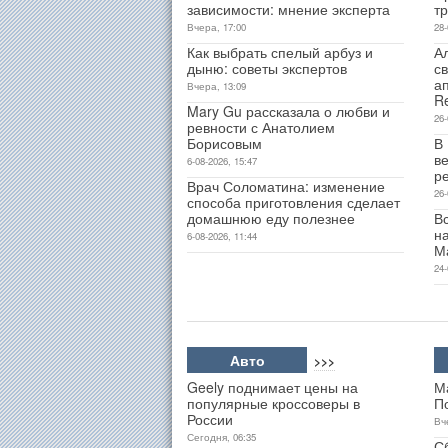
зависимости: мнение эксперта
т
Вчера, 17:00
28-
Как выбрать спелый арбуз и
А
дыню: советы экспертов
св
а
Вчера, 13:09
R
Mary Gu рассказала о любви и
26-
ревности с Анатолием
Борисовым
В
ве
6-08-2026, 15:47
р
Врач Соломатина: изменение
26-
способа приготовления сделает
домашнюю еду полезнее
В
н
6-08-2026, 11:44
М
24-
Авто
>>>
Geely поднимает цены на
М
популярные кроссоверы в
П
России
Вч
Сегодня, 06:35
С