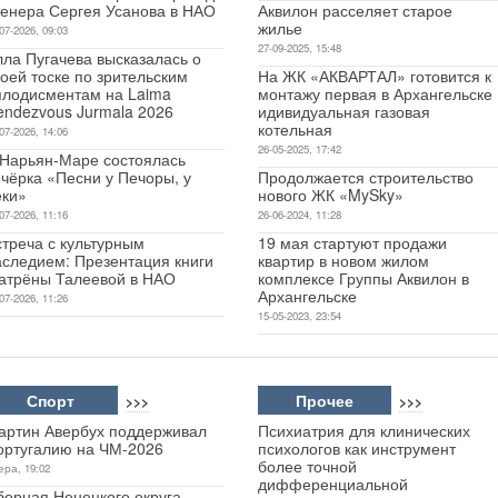
ренера Сергея Усанова в НАО
Аквилон расселяет старое
жилье
07-2026, 09:03
27-09-2025, 15:48
лла Пугачева высказалась о
оей тоске по зрительским
На ЖК «АКВАРТАЛ» готовится к
плодисментам на Laima
монтажу первая в Архангельске
endezvous Jurmala 2026
идивидуальная газовая
котельная
07-2026, 14:06
26-05-2025, 17:42
 Нарьян-Маре состоялась
чёрка «Песни у Печоры, у
Продолжается строительство
еки»
нового ЖК «MySky»
07-2026, 11:16
26-06-2024, 11:28
стреча с культурным
19 мая стартуют продажи
аследием: Презентация книги
квартир в новом жилом
атрёны Талеевой в НАО
комплексе Группы Аквилон в
Архангельске
07-2026, 11:26
15-05-2023, 23:54
Спорт
Прочее
>>>
>>>
артин Авербух поддерживал
Психиатрия для клинических
ортугалию на ЧМ-2026
психологов как инструмент
более точной
ера, 19:02
дифференциальной
борная Ненецкого округа