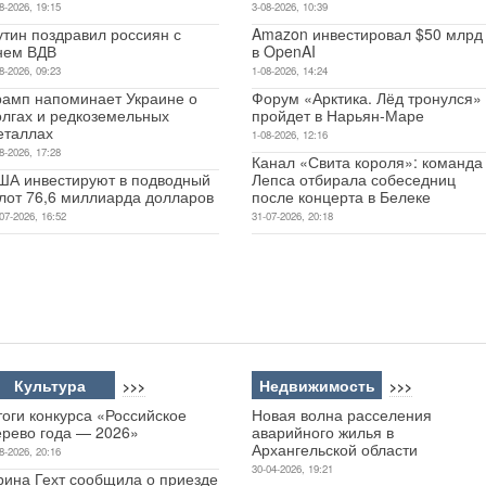
8-2026, 19:15
3-08-2026, 10:39
утин поздравил россиян с
Amazon инвестировал $50 млрд
нем ВДВ
в OpenAI
8-2026, 09:23
1-08-2026, 14:24
рамп напоминает Украине о
Форум «Арктика. Лёд тронулся»
олгах и редкоземельных
пройдет в Нарьян-Маре
еталлах
1-08-2026, 12:16
8-2026, 17:28
Канал «Свита короля»: команда
ША инвестируют в подводный
Лепса отбирала собеседниц
лот 76,6 миллиарда долларов
после концерта в Белеке
07-2026, 16:52
31-07-2026, 20:18
Культура
Недвижимость
>>>
>>>
оги конкурса «Российское
Новая волна расселения
ерево года — 2026»
аварийного жилья в
Архангельской области
8-2026, 20:16
30-04-2026, 19:21
рина Гехт сообщила о приезде