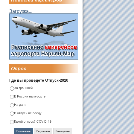
Загрузка...
Опрос
Где вы проведете Отпуск-2020
За границей
В России на курорте
На даче
В отпуск не поеду
Какой отпуск? COVID-19!
Голосовать
Результаты
Все опросы