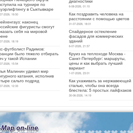
диагностики
ыступила на турнире по
6-08-2026, 01:10
ауэрлифтингу в Сыктывкаре
Как поздравить человека на
07-2026, 19:50
расстоянии с помощью цветов
ейхенгауз: наконец
31-07-2026, 18:01
оссийские фигуристы смогут
оказать себя на мировой
Спайдерное остекление
рене
фасадов для коммерческих
зданий
07-2026, 18:19
6-07-2026, 21:57
кс-футболист Радимов:
ранции было тяжело отбирать
Круиз на теплоходе Москва -
яч у такой Испании
Санкт-Петербург: маршруты,
цены и как выбрать лучший
07-2026, 15:54
вариант
лья Малинин удивил мир
1-07-2026, 23:01
игурного катания, исполнив
етыре сальто подряд
Как ухаживать за нержавеющей
сталью, чтобы она всегда
07-2026, 12:33
блестела: 5 простых лайфхаков
30-06-2026, 14:19