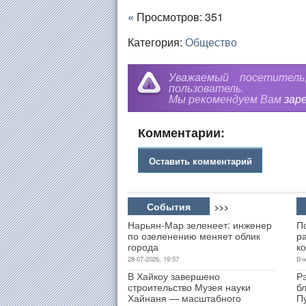
«
Просмотров: 351
Категория:
Общество
Уважаемый посетител
пользователь.
Мы рекомендуем Вам
зар
Комментарии:
Оставить комментарий
События
>>>
Нарьян-Мар зеленеет: инженер
П
по озеленению меняет облик
р
города
к
28-07-2026, 19:57
Вч
В Хайкоу завершено
Р
строительство Музея науки
б
Хайнаня — масштабного
П