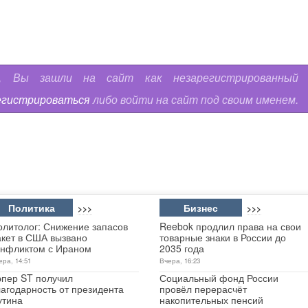
ь, Вы зашли на сайт как незарегистрированный
егистрироваться
либо войти на сайт под своим именем.
Политика
Бизнес
>>>
>>>
олитолог: Снижение запасов
Reebok продлил права на свои
акет в США вызвано
товарные знаки в России до
онфликтом с Ираном
2035 года
ера, 14:51
Вчера, 16:23
эпер ST получил
Социальный фонд России
лагодарность от президента
провёл перерасчёт
утина
накопительных пенсий