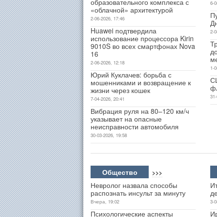
образовательного комплекса с
6-0
«облачной» архитектурой
П
2-06-2026, 17:46
Д
Huawei подтвердила
2-0
использование процессора Kirin
Т
9010S во всех смартфонах Nova
д
16
м
2-06-2026, 12:18
1-0
Юрий Куклачев: борьба с
С
мошенниками и возвращение к
ф
жизни через кошек
31-
7-04-2026, 20:41
Вибрация руля на 80–120 км/ч
указывает на опасные
неисправности автомобиля
30-03-2026, 19:58
Общество
>>>
Невролог назвала способы
Ит
распознать инсульт за минуту
д
Вчера, 19:02
3-0
Психологические аспекты
И