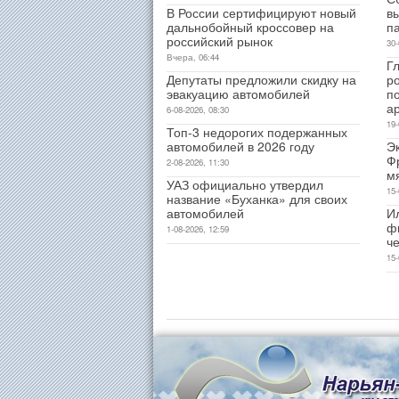
В России сертифицируют новый
в
дальнобойный кроссовер на
п
российский рынок
30-
Вчера, 06:44
Гл
Депутаты предложили скидку на
р
эвакуацию автомобилей
п
а
6-08-2026, 08:30
19-
Топ-3 недорогих подержанных
автомобилей в 2026 году
Э
Ф
2-08-2026, 11:30
м
УАЗ официально утвердил
15-
название «Буханка» для своих
автомобилей
И
ф
1-08-2026, 12:59
ч
15-