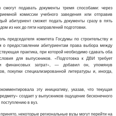
ы смогут подавать документы тремя способами: через
приемной комиссии учебного заведения или отправив
ждый абитуриент сможет подать документы сразу в пять
ждом из них до пяти направлений подготовки.
ель председателя комитета Госдумы по строительству и
м о предоставлении абитуриентам права выбора между
ствующая практика, при которой необходимо сдавать оба
условия для выпускников. «Подготовка к ДВИ требует
 и финансовых затрат», — добавил он, упомянув
ов, покупки специализированной литературы и, иногда,
комментировала эту инициативу, указав, что текущая
редмету» создает у выпускников ощущение бесконечного
 поступлению в вуз.
принято, некоторые региональные вузы могут перейти на