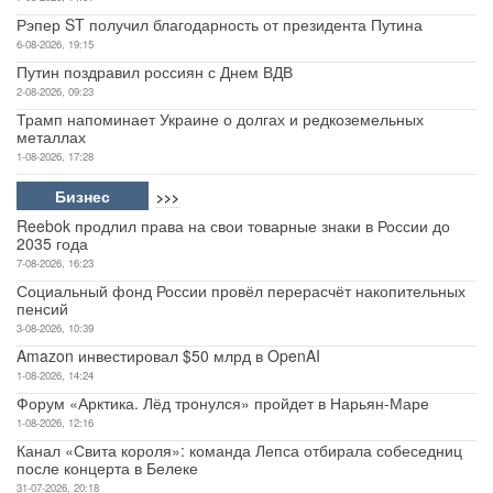
Рэпер ST получил благодарность от президента Путина
6-08-2026, 19:15
Путин поздравил россиян с Днем ВДВ
2-08-2026, 09:23
Трамп напоминает Украине о долгах и редкоземельных
металлах
1-08-2026, 17:28
Бизнес
>>>
Reebok продлил права на свои товарные знаки в России до
2035 года
7-08-2026, 16:23
Социальный фонд России провёл перерасчёт накопительных
пенсий
3-08-2026, 10:39
Amazon инвестировал $50 млрд в OpenAI
1-08-2026, 14:24
Форум «Арктика. Лёд тронулся» пройдет в Нарьян-Маре
1-08-2026, 12:16
Канал «Свита короля»: команда Лепса отбирала собеседниц
после концерта в Белеке
31-07-2026, 20:18