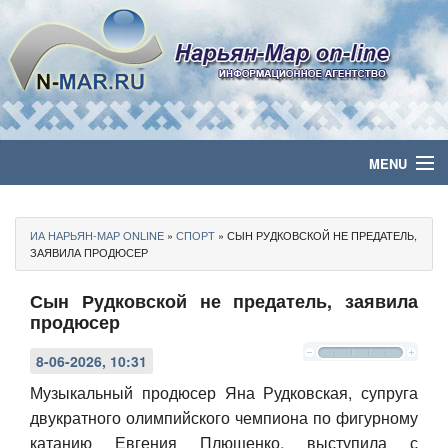
MENU
Главная
ИА НАРЬЯН-МАР ONLINE
»
СПОРТ
» СЫН РУДКОВСКОЙ НЕ ПРЕДАТЕЛЬ,
Политика
ЗАЯВИЛА ПРОДЮСЕР
Сын Рудковской не предатель, заявила
Бизнес
продюсер
Общество
8-06-2026, 10:31
Культура
Музыкальный продюсер Яна Рудковская, супруга
двукратного олимпийского чемпиона по фигурному
Медиа
катанию Евгения Плющенко, выступила с