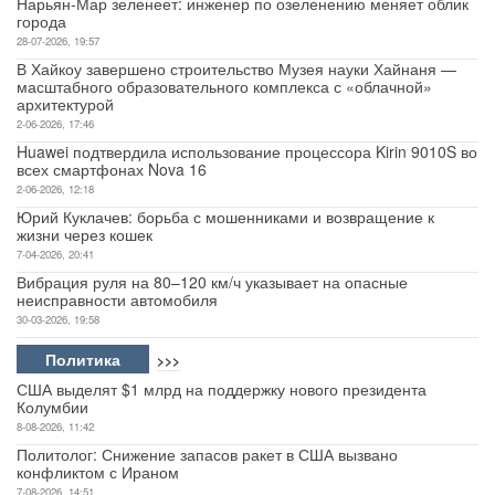
Нарьян-Мар зеленеет: инженер по озеленению меняет облик
города
28-07-2026, 19:57
В Хайкоу завершено строительство Музея науки Хайнаня —
масштабного образовательного комплекса с «облачной»
архитектурой
2-06-2026, 17:46
Huawei подтвердила использование процессора Kirin 9010S во
всех смартфонах Nova 16
2-06-2026, 12:18
Юрий Куклачев: борьба с мошенниками и возвращение к
жизни через кошек
7-04-2026, 20:41
Вибрация руля на 80–120 км/ч указывает на опасные
неисправности автомобиля
30-03-2026, 19:58
Политика
>>>
США выделят $1 млрд на поддержку нового президента
Колумбии
8-08-2026, 11:42
Политолог: Снижение запасов ракет в США вызвано
конфликтом с Ираном
7-08-2026, 14:51