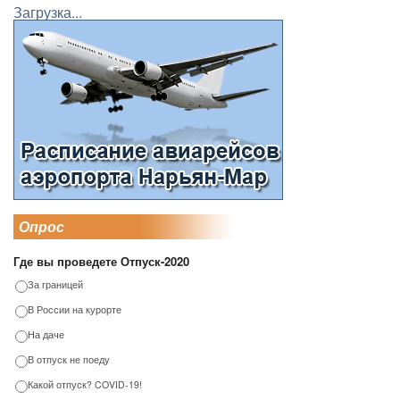
Загрузка...
Опрос
Где вы проведете Отпуск-2020
За границей
В России на курорте
На даче
В отпуск не поеду
Какой отпуск? COVID-19!