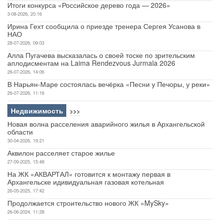
Итоги конкурса «Российское дерево года — 2026»
3-08-2026, 20:16
Ирина Гехт сообщила о приезде тренера Сергея Усанова в
НАО
28-07-2026, 09:03
Алла Пугачева высказалась о своей тоске по зрительским
аплодисментам на Laima Rendezvous Jurmala 2026
26-07-2026, 14:06
В Нарьян-Маре состоялась вечёрка «Песни у Печоры, у реки»
26-07-2026, 11:16
Недвижимость
>>>
Новая волна расселения аварийного жилья в Архангельской
области
30-04-2026, 19:21
Аквилон расселяет старое жилье
27-09-2025, 15:48
На ЖК «АКВАРТАЛ» готовится к монтажу первая в
Архангельске идивидуальная газовая котельная
26-05-2025, 17:42
Продолжается строительство нового ЖК «MySky»
26-06-2024, 11:28