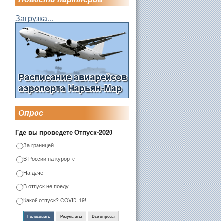
Загрузка...
Опрос
Где вы проведете Отпуск-2020
За границей
В России на курорте
На даче
В отпуск не поеду
Какой отпуск? COVID-19!
Голосовать
Результаты
Все опросы