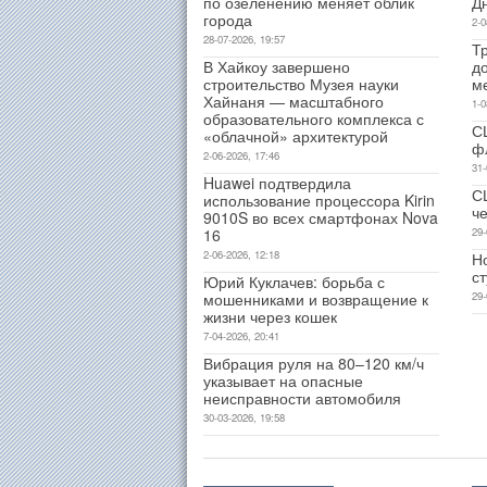
по озеленению меняет облик
Д
города
2-0
28-07-2026, 19:57
Т
В Хайкоу завершено
д
строительство Музея науки
м
Хайнаня — масштабного
1-0
образовательного комплекса с
С
«облачной» архитектурой
ф
2-06-2026, 17:46
31-
Huawei подтвердила
С
использование процессора Kirin
ч
9010S во всех смартфонах Nova
16
29-
2-06-2026, 12:18
Н
с
Юрий Куклачев: борьба с
мошенниками и возвращение к
29-
жизни через кошек
7-04-2026, 20:41
Вибрация руля на 80–120 км/ч
указывает на опасные
неисправности автомобиля
30-03-2026, 19:58