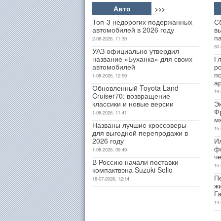
Авто
>>>
Топ-3 недорогих подержанных
С
автомобилей в 2026 году
в
п
2-08-2026, 11:30
30-
УАЗ официально утвердил
название «Буханка» для своих
Гл
автомобилей
р
п
1-08-2026, 12:59
а
Обновленный Toyota Land
19-
Cruiser70: возвращение
классики и новые версии
Э
Ф
1-08-2026, 11:41
м
Названы лучшие кроссоверы
15-
для выгодной перепродажи в
2026 году
И
ф
1-08-2026, 09:49
ч
В Россию начали поставки
15-
компактвэна Suzuki Solio
Пе
18-07-2026, 12:14
ж
Г
14-