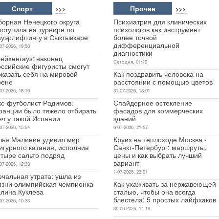
Спорт
Прочее
>>>
>>>
борная Ненецкого округа
Психиатрия для клинических
ыступила на турнире по
психологов как инструмент
ауэрлифтингу в Сыктывкаре
более точной
дифференциальной
07-2026, 19:50
диагностики
ейхенгауз: наконец
Сегодня, 01:10
оссийские фигуристы смогут
оказать себя на мировой
Как поздравить человека на
рене
расстоянии с помощью цветов
07-2026, 18:19
31-07-2026, 18:01
кс-футболист Радимов:
Спайдерное остекление
ранции было тяжело отбирать
фасадов для коммерческих
яч у такой Испании
зданий
07-2026, 15:54
6-07-2026, 21:57
лья Малинин удивил мир
Круиз на теплоходе Москва -
игурного катания, исполнив
Санкт-Петербург: маршруты,
етыре сальто подряд
цены и как выбрать лучший
вариант
07-2026, 12:33
1-07-2026, 23:01
чальная утрата: ушла из
изни олимпийская чемпионка
Как ухаживать за нержавеющей
алина Куклева
сталью, чтобы она всегда
блестела: 5 простых лайфхаков
07-2026, 10:33
30-06-2026, 14:19