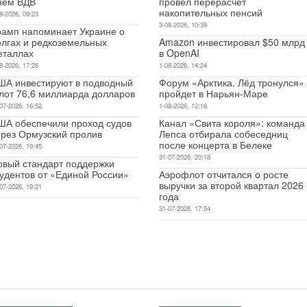
нем ВДВ
провёл перерасчёт
накопительных пенсий
8-2026, 09:23
3-08-2026, 10:39
рамп напоминает Украине о
олгах и редкоземельных
Amazon инвестировал $50 млрд
еталлах
в OpenAI
8-2026, 17:28
1-08-2026, 14:24
ША инвестируют в подводный
Форум «Арктика. Лёд тронулся»
лот 76,6 миллиарда долларов
пройдет в Нарьян-Маре
07-2026, 16:52
1-08-2026, 12:16
ША обеспечили проход судов
Канал «Свита короля»: команда
ерез Ормузский пролив
Лепса отбирала собеседниц
после концерта в Белеке
07-2026, 19:45
31-07-2026, 20:18
овый стандарт поддержки
тудентов от «Единой России»
Аэрофлот отчитался о росте
выручки за второй квартал 2026
07-2026, 19:21
года
31-07-2026, 17:54