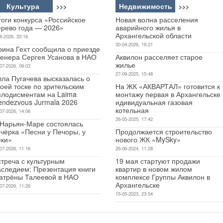
Культура
Недвижимость
>>>
>>>
оги конкурса «Российское
Новая волна расселения
ерево года — 2026»
аварийного жилья в
Архангельской области
8-2026, 20:16
30-04-2026, 19:21
рина Гехт сообщила о приезде
ренера Сергея Усанова в НАО
Аквилон расселяет старое
жилье
07-2026, 09:03
27-09-2025, 15:48
лла Пугачева высказалась о
оей тоске по зрительским
На ЖК «АКВАРТАЛ» готовится к
плодисментам на Laima
монтажу первая в Архангельске
endezvous Jurmala 2026
идивидуальная газовая
котельная
07-2026, 14:06
26-05-2025, 17:42
 Нарьян-Маре состоялась
чёрка «Песни у Печоры, у
Продолжается строительство
еки»
нового ЖК «MySky»
07-2026, 11:16
26-06-2024, 11:28
стреча с культурным
19 мая стартуют продажи
аследием: Презентация книги
квартир в новом жилом
атрёны Талеевой в НАО
комплексе Группы Аквилон в
Архангельске
07-2026, 11:26
15-05-2023, 23:54