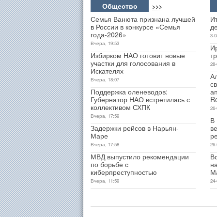
Общество
>>>
Семья Ванюта признана лучшей
Ит
в России в конкурсе «Семья
д
года-2026»
3-0
Вчера, 19:53
И
Избирком НАО готовит новые
т
участки для голосования в
28-
Искателях
А
Вчера, 18:07
св
Поддержка оленеводов:
а
Губернатор НАО встретилась с
R
коллективом СХПК
26-
Вчера, 17:59
В
Задержки рейсов в Нарьян-
ве
Маре
р
Вчера, 17:58
26-
МВД выпустило рекомендации
В
по борьбе с
н
киберпреступностью
М
Вчера, 11:59
24-