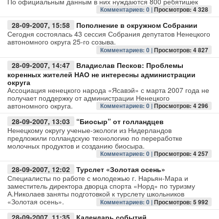
По официальным данным в них нуждаются 800 ребятишек
Комментариев: 0 |
Просмотров: 4 328
Авто
28-09-2007, 15:58
Пополнение в окружном Собрании
Сегодня состоялась 43 сессия Собрания депутатов Ненецкого
Спорт
автономного округа 25-го созыва.
Комментариев: 0 |
Просмотров: 4 827
Контакты
28-09-2007, 14:47
Владислав Песков: Проблемы
коренных жителей НАО не интересны администрации
округа
Ассоциация ненецкого народа «Ясавэй» с марта 2007 года не
получает поддержку от администрации Ненецкого
автономного округа.
Комментариев: 0 |
Просмотров: 4 296
28-09-2007, 13:03
“Биосыр” от голландцев
Ненецкому округу ученые-экологи из Нидерландов
предложили голландскую технологию по переработке
молочных продуктов и созданию биосыра.
Комментариев: 0 |
Просмотров: 4 257
28-09-2007, 12:02
Турслет «Золотая осень»
Специалисты по работе с молодежью г. Нарьян-Мара и
заместитель директора дворца спорта «Норд» по туризму
А.Николаев заняты подготовкой к турслету школьников
«Золотая осень».
Комментариев: 0 |
Просмотров: 5 992
28-09-2007, 11:35
Календарь событий