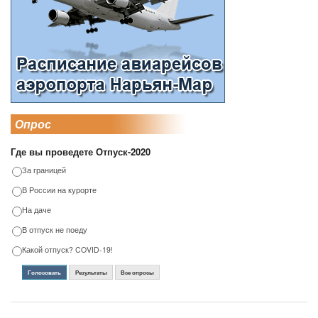
Опрос
Где вы проведете Отпуск-2020
За границей
В России на курорте
На даче
В отпуск не поеду
Какой отпуск? COVID-19!
Голосовать
Результаты
Все опросы