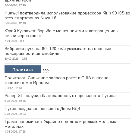
2-06-2026, 17:46
Huawei подтвердила использование процессора Kirin 9010S во
всех смартфонах Nova 16
2-06-2026, 12:18
Юрий Куклачев: борьба с мошенниками и возвращение к
жизни через кошек
7-04-2026, 20:41
Вибрация руля на 80–120 км/ч указывает на опасные
неисправности автомобиля
30-03-2026, 19:58
Политика
>>>
Политолог: Снижение запасов ракет в США вызвано
конфликтом с Ираном
Вчера, 14:51
Рэпер ST получил благодарность от президента Путина
6-08-2026, 19:15
Путин поздравил россиян с Днем ВДВ
2-08-2026, 09:23
Трамп напоминает Украине о долгах и редкоземельных
металлах
1-08-2026, 17:28