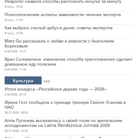
Невролог назвала способы распознать инсульт за минуту
Вчера, 19:02
Психологические аспекты зависимости: мнение эксперта
Вчера, 17:00
Как выбрать спелый арбуз и дыню: советы экспертов
Вчера, 13:09
Mary Gu рассказала о любви и ревности с Анатолием
Борисовым
6-08-2026, 15:47
Врач Соломатина: изменение способа приготовления сделает
домашнюю еду полезнее
6-08-2026, 11:44
Культура
>>>
Итоги конкурса «Российское дерево года — 2026»
3-08-2026, 20:16
Ирина Гехт сообщила о приезде тренера Сергея Усанова в
НАО
28-07-2026, 09:03
Алла Пугачева высказалась о своей тоске по зрительским
аплодисментам на Laima Rendezvous Jurmala 2026
26-07-2026, 14:06