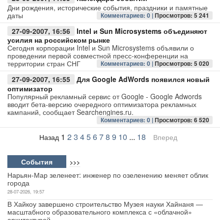
Дни рождения, исторические события, праздники и памятные
даты
Комментариев: 0 |
Просмотров: 5 241
27-09-2007, 16:56
Intel и Sun Microsystems объединяют
усилия на российском рынке
Сегодня корпорации Intel и Sun Microsystems объявили о
проведении первой совместной пресс-конференции на
территории стран СНГ
Комментариев: 0 |
Просмотров: 5 020
27-09-2007, 16:55
Для Google AdWords появился новый
оптимизатор
Популярный рекламный сервис от Google - Google Adwords
вводит бета-версию очередного оптимизатора рекламных
кампаний, сообщает Searchengines.ru.
Комментариев: 0 |
Просмотров: 6 520
1
2
3
4
5
6
7
8
9
10
...
18
Назад
Вперед
События
>>>
Нарьян-Мар зеленеет: инженер по озеленению меняет облик
города
28-07-2026, 19:57
В Хайкоу завершено строительство Музея науки Хайнаня —
масштабного образовательного комплекса с «облачной»
архитектурой