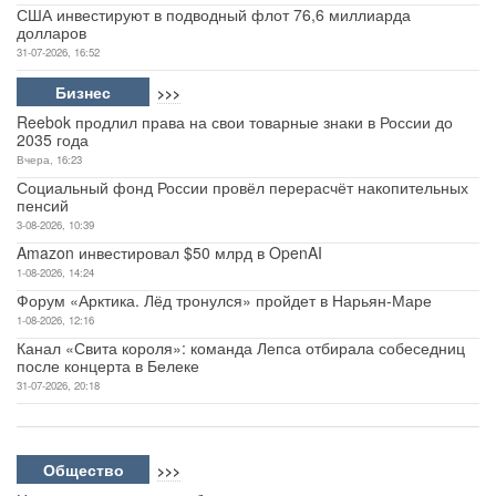
США инвестируют в подводный флот 76,6 миллиарда
долларов
31-07-2026, 16:52
Бизнес
>>>
Reebok продлил права на свои товарные знаки в России до
2035 года
Вчера, 16:23
Социальный фонд России провёл перерасчёт накопительных
пенсий
3-08-2026, 10:39
Amazon инвестировал $50 млрд в OpenAI
1-08-2026, 14:24
Форум «Арктика. Лёд тронулся» пройдет в Нарьян-Маре
1-08-2026, 12:16
Канал «Свита короля»: команда Лепса отбирала собеседниц
после концерта в Белеке
31-07-2026, 20:18
Общество
>>>