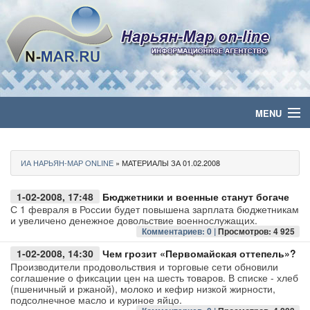
MENU
Главная
ИА НАРЬЯН-МАР ONLINE
» МАТЕРИАЛЫ ЗА 01.02.2008
Политика
1-02-2008, 17:48
Бюджетники и военные станут богаче
Бизнес
С 1 февраля в России будет повышена зарплата бюджетникам
и увеличено денежное довольствие военнослужащих.
Комментариев: 0 |
Просмотров: 4 925
Общество
1-02-2008, 14:30
Чем грозит «Первомайская оттепель»?
Производители продовольствия и торговые сети обновили
Культура
соглашение о фиксации цен на шесть товаров. В списке - хлеб
(пшеничный и ржаной), молоко и кефир низкой жирности,
подсолнечное масло и куриное яйцо.
Медиа