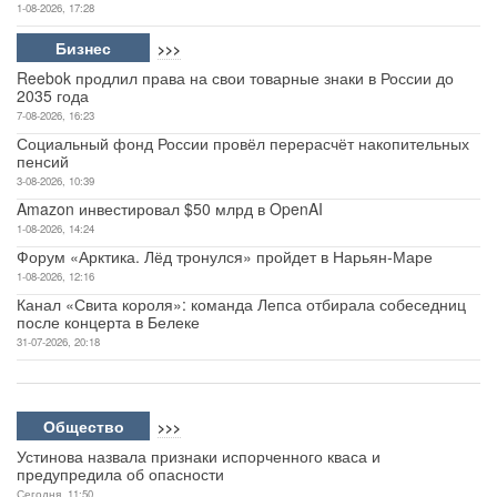
1-08-2026, 17:28
Бизнес
>>>
Reebok продлил права на свои товарные знаки в России до
2035 года
7-08-2026, 16:23
Социальный фонд России провёл перерасчёт накопительных
пенсий
3-08-2026, 10:39
Amazon инвестировал $50 млрд в OpenAI
1-08-2026, 14:24
Форум «Арктика. Лёд тронулся» пройдет в Нарьян-Маре
1-08-2026, 12:16
Канал «Свита короля»: команда Лепса отбирала собеседниц
после концерта в Белеке
31-07-2026, 20:18
Общество
>>>
Устинова назвала признаки испорченного кваса и
предупредила об опасности
Сегодня, 11:50