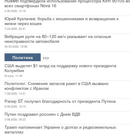
Huawei подтвердила использование процессора Kirin 9010S во
всех смартфонах Nova 16
2-06-2026, 12:18
Юрий Куклачев: борьба с мошенниками и возвращение к
жизни через кошек
7-04-2026, 20:41
Вибрация руля на 80–120 км/ч указывает на опасные
неисправности автомобиля
30-03-2026, 19:58
Политика
>>>
США выделят $1 млрд на поддержку нового президента
Колумбии
Вчера, 11:42
Политолог: Снижение запасов ракет в США вызвано
конфликтом с Ираном
7-08-2026, 14:51
Рэпер ST получил благодарность от президента Путина
6-08-2026, 19:15
Путин поздравил россиян с Днем ВДВ
2-08-2026, 09:23
Трамп напоминает Украине о долгах и редкоземельных
металлах