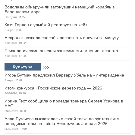
Водолазы обнаружили затонувший немецкий корабль в
Баренцевом море
Сегодня, 11:27
Катя Гордон с улыбкой реагирует на хейт
Вчера, 18:39
Невролог назвала способы распознать инсульт за минуту
7-08-2026, 19:02
Психологические аспекты зависимости: мнение эксперта
7-08-2026, 17:00
Культура
>>>
Игорь Бутман предложил Варвару Убель на «Интервидение»
Вчера, 15:07
Итоги конкурса «Российское дерево года — 2026»
3-08-2026, 20:16
Ирина Гехт сообщила о приезде тренера Сергея Усанова в
НАО
28-07-2026, 09:03
Алла Пугачева высказалась о своей тоске по зрительским
аплодисментам на Laima Rendezvous Jurmala 2026
26-07-2026, 14:06