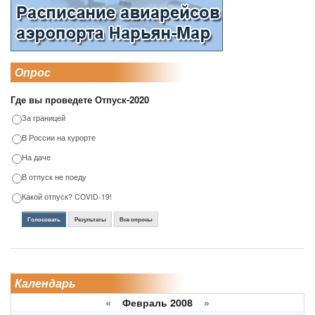
Опрос
Где вы проведете Отпуск-2020
За границей
В России на курорте
На даче
В отпуск не поеду
Какой отпуск? COVID-19!
Голосовать
Результаты
Все опросы
Календарь
«
Февраль 2008
»