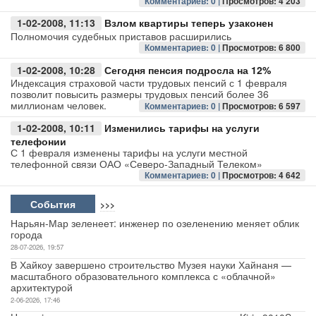
Комментариев: 0 |
Просмотров: 4 203
1-02-2008, 11:13
Взлом квартиры теперь узаконен
Авто
Полномочия судебных приставов расширились
Комментариев: 0 |
Просмотров: 6 800
Спорт
1-02-2008, 10:28
Сегодня пенсия подросла на 12%
Индексация страховой части трудовых пенсий с 1 февраля
Контакты
позволит повысить размеры трудовых пенсий более 36
миллионам человек.
Комментариев: 0 |
Просмотров: 6 597
1-02-2008, 10:11
Изменились тарифы на услуги
телефонии
С 1 февраля изменены тарифы на услуги местной
телефонной связи ОАО «Северо-Западный Телеком»
Комментариев: 0 |
Просмотров: 4 642
События
>>>
Нарьян-Мар зеленеет: инженер по озеленению меняет облик
города
28-07-2026, 19:57
В Хайкоу завершено строительство Музея науки Хайнаня —
масштабного образовательного комплекса с «облачной»
архитектурой
2-06-2026, 17:46