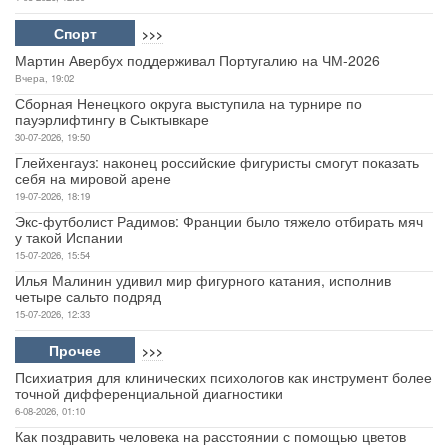
Спорт
>>>
Мартин Авербух поддерживал Португалию на ЧМ-2026
Вчера, 19:02
Сборная Ненецкого округа выступила на турнире по
пауэрлифтингу в Сыктывкаре
30-07-2026, 19:50
Глейхенгауз: наконец российские фигуристы смогут показать
себя на мировой арене
19-07-2026, 18:19
Экс-футболист Радимов: Франции было тяжело отбирать мяч
у такой Испании
15-07-2026, 15:54
Илья Малинин удивил мир фигурного катания, исполнив
четыре сальто подряд
15-07-2026, 12:33
Прочее
>>>
Психиатрия для клинических психологов как инструмент более
точной дифференциальной диагностики
6-08-2026, 01:10
Как поздравить человека на расстоянии с помощью цветов