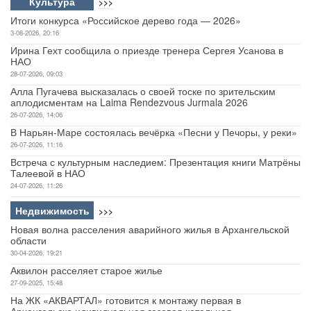
Культура
>>>
Итоги конкурса «Российское дерево года — 2026»
3-08-2026, 20:16
Ирина Гехт сообщила о приезде тренера Сергея Усанова в
НАО
28-07-2026, 09:03
Алла Пугачева высказалась о своей тоске по зрительским
аплодисментам на Laima Rendezvous Jurmala 2026
26-07-2026, 14:06
В Нарьян-Маре состоялась вечёрка «Песни у Печоры, у реки»
26-07-2026, 11:16
Встреча с культурным наследием: Презентация книги Матрёны
Талеевой в НАО
24-07-2026, 11:26
Недвижимость
>>>
Новая волна расселения аварийного жилья в Архангельской
области
30-04-2026, 19:21
Аквилон расселяет старое жилье
27-09-2025, 15:48
На ЖК «АКВАРТАЛ» готовится к монтажу первая в
Архангельске идивидуальная газовая котельная