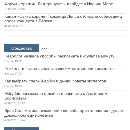
Форум «Арктика. Лёд тронулся» пройдет в Нарьян-Маре
1-08-2026, 12:16
Канал «Свита короля»: команда Лепса отбирала собеседниц
после концерта в Белеке
31-07-2026, 20:18
Общество
>>>
Невролог назвала способы распознать инсульт за минуту
Вчера, 19:02
Психологические аспекты зависимости: мнение эксперта
Вчера, 17:00
Как выбрать спелый арбуз и дыню: советы экспертов
Вчера, 13:09
Mary Gu рассказала о любви и ревности с Анатолием
Борисовым
6-08-2026, 15:47
Врач Соломатина: изменение способа приготовления сделает
домашнюю еду полезнее
6-08-2026, 11:44