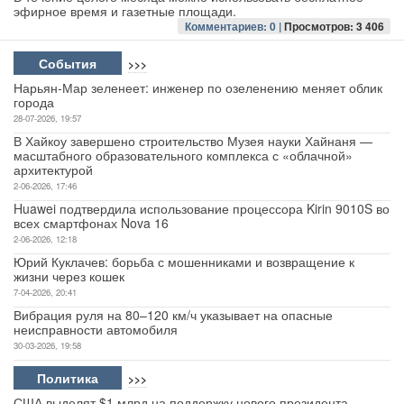
эфирное время и газетные площади.
Комментариев: 0 |
Просмотров: 3 406
События
>>>
Нарьян-Мар зеленеет: инженер по озеленению меняет облик
города
28-07-2026, 19:57
В Хайкоу завершено строительство Музея науки Хайнаня —
масштабного образовательного комплекса с «облачной»
архитектурой
2-06-2026, 17:46
Huawei подтвердила использование процессора Kirin 9010S во
всех смартфонах Nova 16
2-06-2026, 12:18
Юрий Куклачев: борьба с мошенниками и возвращение к
жизни через кошек
7-04-2026, 20:41
Вибрация руля на 80–120 км/ч указывает на опасные
неисправности автомобиля
30-03-2026, 19:58
Политика
>>>
США выделят $1 млрд на поддержку нового президента