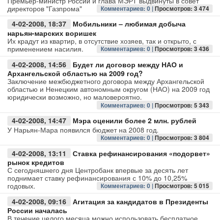
Премьер-министр России и глава МЭРТ выдвинуты в совет
директоров "Газпрома"
Комментариев: 0 |
Просмотров: 3 474
Авто
4-02-2008, 18:37
Мобильники – любимая добыча
нарьян-марских воришек
Спорт
Их крадут из квартир, в отсутствие хозяев, так и открыто, с
применением насилия.
Комментариев: 0 |
Просмотров: 3 436
Контакты
4-02-2008, 14:56
Будет ли договор между НАО и
Архангельской областью на 2009 год?
Заключение межбюджетного договора между Архангельской
областью и Ненецким автономным округом (НАО) на 2009 год
юридически возможно, но маловероятно.
Комментариев: 0 |
Просмотров: 5 343
4-02-2008, 14:47
Мэра оценили более 2 млн. рублей
У Нарьян-Мара появился бюджет на 2008 год.
Комментариев: 0 |
Просмотров: 3 804
4-02-2008, 13:11
Ставка рефинансирования «подорвет»
рынок кредитов
С сегодняшнего дня Центробанк впервые за десять лет
поднимает ставку рефинансирования с 10% до 10,25%
годовых.
Комментариев: 0 |
Просмотров: 5 015
4-02-2008, 09:16
Агитация за кандидатов в Президенты
России началась
В течение целого месяца можно использовать бесплатное