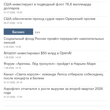
США инвестируют в подводный флот 76,6 миллиарда
долларов
31-07-2026, 16:52
США обеспечили проход судов через Ормузский пролив
29-07-2026, 19:45
Бизнес
>>>
Социальный фонд России провёл перерасчёт накопительных
пенсий
3-08-2026, 10:39
Amazon инвестировал $50 млрд в OpenAI
1-08-2026, 14:24
Форум «Арктика. Лёд тронулся» пройдет в Нарьян-Маре
1-08-2026, 12:16
Канал «Свита короля»: команда Лепса отбирала собеседниц
после концерта в Белеке
31-07-2026, 20:18
Аэрофлот отчитался о росте выручки за второй квартал 2026
года
31-07-2026, 17:54