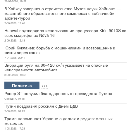
28-07-2026, 19:57
В Хайкоу завершено строительство Музея науки Хайнаня —
Авто
масштабного образовательного комплекса с «облачной»
архитектурой
Спорт
2-06-2026, 17:46
Huawei подтвердила использование процессора Kirin 9010S во
всех смартфонах Nova 16
Контакты
2-06-2026, 12:18
Юрий Куклачев: борьба с мошенниками и возвращение к
жизни через кошек
7-04-2026, 20:41
Вибрация руля на 80–120 км/ч указывает на опасные
неисправности автомобиля
30-03-2026, 19:58
Политика
>>>
Рэпер ST получил благодарность от президента Путина
Сегодня, 19:15
Путин поздравил россиян с Днем ВДВ
2-08-2026, 09:23
Трамп напоминает Украине о долгах и редкоземельных
металлах
1-08-2026, 17:28