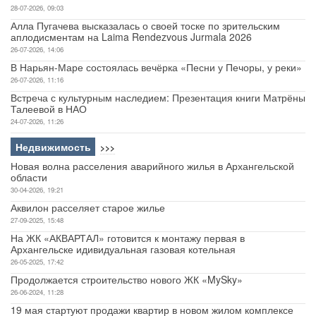
28-07-2026, 09:03
Алла Пугачева высказалась о своей тоске по зрительским
аплодисментам на Laima Rendezvous Jurmala 2026
26-07-2026, 14:06
В Нарьян-Маре состоялась вечёрка «Песни у Печоры, у реки»
26-07-2026, 11:16
Встреча с культурным наследием: Презентация книги Матрёны
Талеевой в НАО
24-07-2026, 11:26
Недвижимость
>>>
Новая волна расселения аварийного жилья в Архангельской
области
30-04-2026, 19:21
Аквилон расселяет старое жилье
27-09-2025, 15:48
На ЖК «АКВАРТАЛ» готовится к монтажу первая в
Архангельске идивидуальная газовая котельная
26-05-2025, 17:42
Продолжается строительство нового ЖК «MySky»
26-06-2024, 11:28
19 мая стартуют продажи квартир в новом жилом комплексе