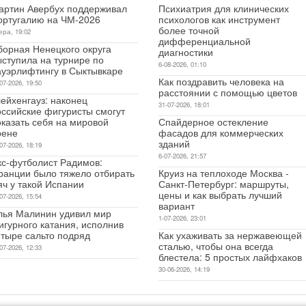
артин Авербух поддерживал
Психиатрия для клинических
ортугалию на ЧМ-2026
психологов как инструмент
более точной
ера, 19:02
дифференциальной
борная Ненецкого округа
диагностики
ыступила на турнире по
6-08-2026, 01:10
ауэрлифтингу в Сыктывкаре
Как поздравить человека на
07-2026, 19:50
расстоянии с помощью цветов
ейхенгауз: наконец
31-07-2026, 18:01
оссийские фигуристы смогут
оказать себя на мировой
Спайдерное остекление
рене
фасадов для коммерческих
зданий
07-2026, 18:19
6-07-2026, 21:57
кс-футболист Радимов:
ранции было тяжело отбирать
Круиз на теплоходе Москва -
яч у такой Испании
Санкт-Петербург: маршруты,
цены и как выбрать лучший
07-2026, 15:54
вариант
лья Малинин удивил мир
1-07-2026, 23:01
игурного катания, исполнив
етыре сальто подряд
Как ухаживать за нержавеющей
сталью, чтобы она всегда
07-2026, 12:33
блестела: 5 простых лайфхаков
30-06-2026, 14:19