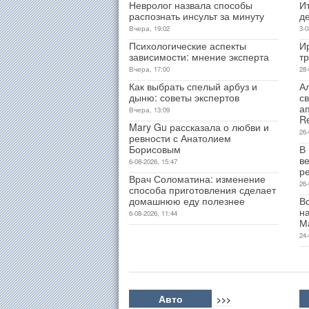
Невролог назвала способы
Ит
распознать инсульт за минуту
д
Вчера, 19:02
3-0
Психологические аспекты
И
зависимости: мнение эксперта
т
Вчера, 17:00
28-
Как выбрать спелый арбуз и
А
дыню: советы экспертов
св
а
Вчера, 13:09
R
Mary Gu рассказала о любви и
26-
ревности с Анатолием
Борисовым
В
ве
6-08-2026, 15:47
р
Врач Соломатина: изменение
26-
способа приготовления сделает
домашнюю еду полезнее
В
н
6-08-2026, 11:44
М
24-
Авто
>>>