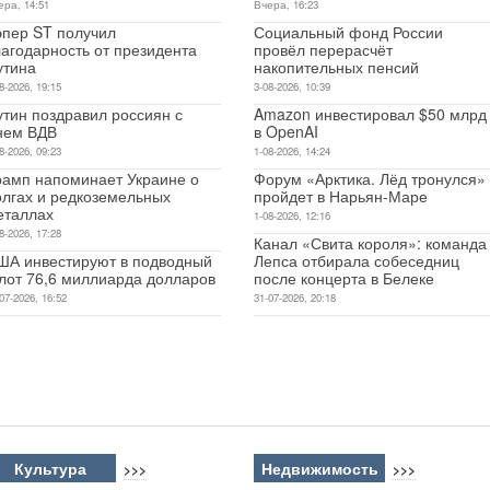
ера, 14:51
Вчера, 16:23
эпер ST получил
Социальный фонд России
лагодарность от президента
провёл перерасчёт
утина
накопительных пенсий
8-2026, 19:15
3-08-2026, 10:39
утин поздравил россиян с
Amazon инвестировал $50 млрд
нем ВДВ
в OpenAI
8-2026, 09:23
1-08-2026, 14:24
рамп напоминает Украине о
Форум «Арктика. Лёд тронулся»
олгах и редкоземельных
пройдет в Нарьян-Маре
еталлах
1-08-2026, 12:16
8-2026, 17:28
Канал «Свита короля»: команда
ША инвестируют в подводный
Лепса отбирала собеседниц
лот 76,6 миллиарда долларов
после концерта в Белеке
07-2026, 16:52
31-07-2026, 20:18
Культура
Недвижимость
>>>
>>>