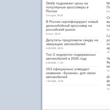
Geely поднимает цены на
М
популярные кроссоверы в
П
России
Вч
Сегодня, 06:35
С
В России сертифицируют новый
в
дальнобойный кроссовер на
п
российский рынок
30-
Вчера, 06:44
Гл
Депутаты предложили скидку на
р
эвакуацию автомобилей
п
а
6-08-2026, 08:30
19-
Топ-3 недорогих подержанных
автомобилей в 2026 году
Э
Ф
2-08-2026, 11:30
м
УАЗ официально утвердил
15-
название «Буханка» для своих
автомобилей
И
ф
1-08-2026, 12:59
ч
15-