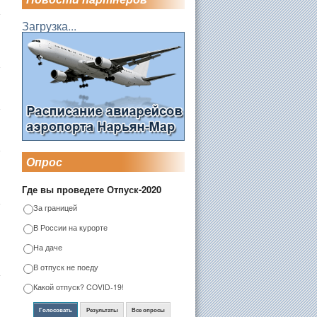
Загрузка...
Опрос
Где вы проведете Отпуск-2020
За границей
В России на курорте
На даче
В отпуск не поеду
Какой отпуск? COVID-19!
Голосовать
Результаты
Все опросы