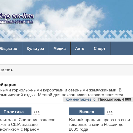
Общество
Культура
Медиа
Авто
Спорт
01.2014
ейцария
рными горнолыжными курортами и озерными жемчужинами. В
омнический отдых. Меккой для поклонников такового является
Комментариев: 0 |
Просмотров: 4 809
Политика
Бизнес
>>>
>>>
олитолог: Снижение запасов
Reebok продлил права на свои
акет в США вызвано
товарные знаки в России до
онфликтом с Ираном
2035 года