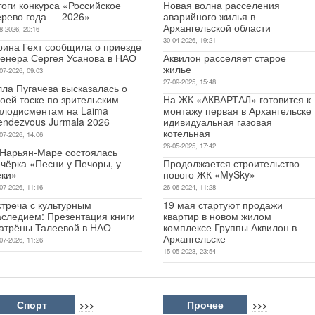
оги конкурса «Российское
Новая волна расселения
ерево года — 2026»
аварийного жилья в
Архангельской области
8-2026, 20:16
30-04-2026, 19:21
рина Гехт сообщила о приезде
ренера Сергея Усанова в НАО
Аквилон расселяет старое
жилье
07-2026, 09:03
27-09-2025, 15:48
лла Пугачева высказалась о
оей тоске по зрительским
На ЖК «АКВАРТАЛ» готовится к
плодисментам на Laima
монтажу первая в Архангельске
endezvous Jurmala 2026
идивидуальная газовая
котельная
07-2026, 14:06
26-05-2025, 17:42
 Нарьян-Маре состоялась
чёрка «Песни у Печоры, у
Продолжается строительство
еки»
нового ЖК «MySky»
07-2026, 11:16
26-06-2024, 11:28
стреча с культурным
19 мая стартуют продажи
аследием: Презентация книги
квартир в новом жилом
атрёны Талеевой в НАО
комплексе Группы Аквилон в
Архангельске
07-2026, 11:26
15-05-2023, 23:54
Спорт
Прочее
>>>
>>>