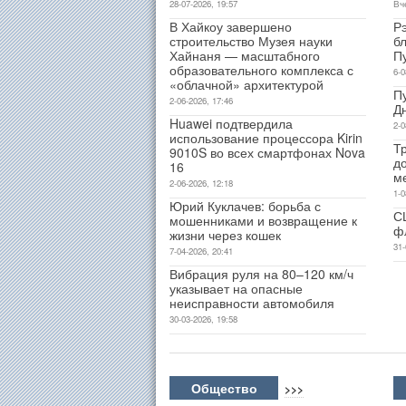
28-07-2026, 19:57
Вч
В Хайкоу завершено
Р
строительство Музея науки
б
Хайнаня — масштабного
П
образовательного комплекса с
6-0
«облачной» архитектурой
П
2-06-2026, 17:46
Д
Huawei подтвердила
2-0
использование процессора Kirin
Т
9010S во всех смартфонах Nova
д
16
м
2-06-2026, 12:18
1-0
Юрий Куклачев: борьба с
С
мошенниками и возвращение к
ф
жизни через кошек
31-
7-04-2026, 20:41
Вибрация руля на 80–120 км/ч
указывает на опасные
неисправности автомобиля
30-03-2026, 19:58
Общество
>>>