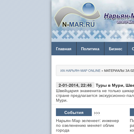
Главная
Политика
Бизнес
ИА НАРЬЯН-МАР ONLINE
» МАТЕРИАЛЫ ЗА 02.
2-01-2014, 22:46
Туры в Мури, Шв
Швейцария знаменита не только шика
стране предлагается экскурсионно-пал
Мури.
События
>>>
Нарьян-Мар зеленеет: инженер
П
по озеленению меняет облик
р
города
к