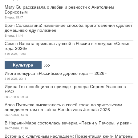
Mary Gu рассказала о любви и ревности с Анатолием
Борисовым
Вчера, 15:47
Врач Соломатина: изменение способа приготовления сделает
домашнюю еду полезнее
Вчера, 11:44
Семья Ванюта признана лучшей в России в конкурсе «Семья
года-2026»
5-08-2026, 19:53
Культура
>>>
Итоги конкурса «Российское дерево года — 2026»
3-08-2026, 20:16
Ирина Гехт сообщила о приезде тренера Сергея Усанова в
НАО
28-07-2026, 09:03
Алла Пугачева высказалась о своей тоске по зрительским
аплодисментам на Laima Rendezvous Jurmala 2026
26-07-2026, 14:06
В Нарьян-Маре состоялась вечёрка «Песни у Печоры, у реки»
26-07-2026, 11:16
Встреча с культурным наследием: Презентация книги Матрёны