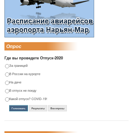
Опрос
Где вы проведете Отпуск-2020
За границей
В России на курорте
На даче
В отпуск не поеду
Какой отпуск? COVID-19!
Голосовать
Результаты
Все опросы