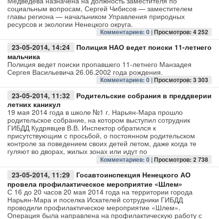
Медведева назначена на должность заместителя по
социальным вопросам, Сергей Чибисов — заместителем
главы региона — начальником Управления природных
Авто
ресурсов и экологии Ненецкого округа.
Комментариев: 0 |
Просмотров: 4 252
Спорт
23-05-2014, 14:24
Полиция НАО ведет поиски 11-летнего
мальчика
Контакты
Полиция ведет поиски пропавшего 11-летнего Манзадея
Сергея Васильевича 26.06.2002 года рождения.
Комментариев: 0 |
Просмотров: 3 303
23-05-2014, 11:32
Родительские собрания в преддверии
летних каникул
19 мая 2014 года в школе №1 г. Нарьян-Мара прошло
родительское собрание, на котором выступил сотрудник
ГИБДД Кудрявцев В.В. Инспектор обратился к
присутствующим с просьбой, о постоянном родительском
контроле за поведением своих детей летом, даже когда те
гуляют во дворах, жилых зонах или идут по
Комментариев: 0 |
Просмотров: 2 738
23-05-2014, 11:29
Госавтоинспекция Ненецкого АО
провела профилактическое мероприятие «Шлем»
С 16 до 20 часов 20 мая 2014 года на территории города
Нарьян-Мара и поселка Искателей сотрудники ГИБДД
проводили профилактическое мероприятие «Шлем».
Операция была направлена на профилактическую работу с