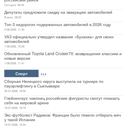
Сегодня, 06:44
Депутаты предложили скидку на эвакуацию автомобилей
Вчера, 08:30
Топ-3 недорогих подержанных автомобилей в 2026 году
2-08-2026, 11:30
УАЗ официально утвердил название «Буханка» для своих
автомобилей
1-08-2026, 12:59
Обновленный Toyota Land Cruiser70: возвращение классики и
новые версии
1-08-2026, 11:41
Спорт
>>>
Сборная Ненецкого округа выступила на турнире по
пауэрлифтингу в Сыктывкаре
30-07-2026, 19:50
Глейхенгауз: наконец российские фигуристы смогут показать
себя на мировой арене
19-07-2026, 18:19
Экс-футболист Радимов: Франции было тяжело отбирать мяч
у такой Испании
15-07-2026, 15:54