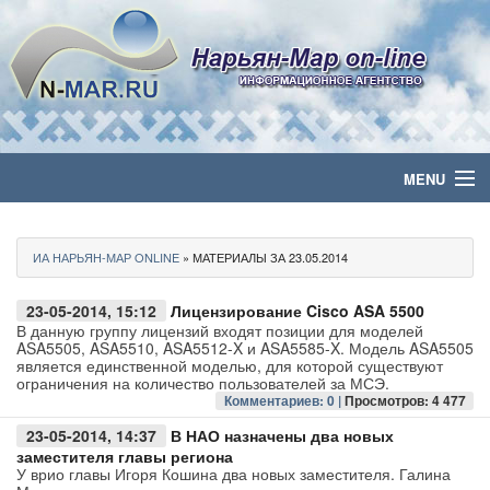
MENU
Главная
ИА НАРЬЯН-МАР ONLINE
» МАТЕРИАЛЫ ЗА 23.05.2014
Политика
23-05-2014, 15:12
Лицензирование Cisco ASA 5500
Бизнес
В данную группу лицензий входят позиции для моделей
ASA5505, ASA5510, ASA5512-X и ASA5585-X. Модель ASA5505
является единственной моделью, для которой существуют
Общество
ограничения на количество пользователей за МСЭ.
Комментариев: 0 |
Просмотров: 4 477
Культура
23-05-2014, 14:37
В НАО назначены два новых
заместителя главы региона
У врио главы Игоря Кошина два новых заместителя. Галина
Медиа