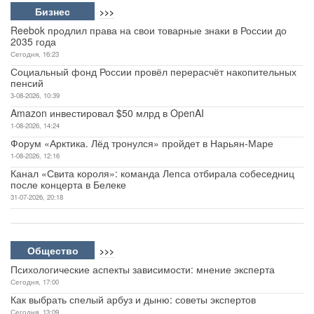
Бизнес
>>>
Reebok продлил права на свои товарные знаки в России до
2035 года
Сегодня, 16:23
Социальный фонд России провёл перерасчёт накопительных
пенсий
3-08-2026, 10:39
Amazon инвестировал $50 млрд в OpenAI
1-08-2026, 14:24
Форум «Арктика. Лёд тронулся» пройдет в Нарьян-Маре
1-08-2026, 12:16
Канал «Свита короля»: команда Лепса отбирала собеседниц
после концерта в Белеке
31-07-2026, 20:18
Общество
>>>
Психологические аспекты зависимости: мнение эксперта
Сегодня, 17:00
Как выбрать спелый арбуз и дыню: советы экспертов
Сегодня, 13:09