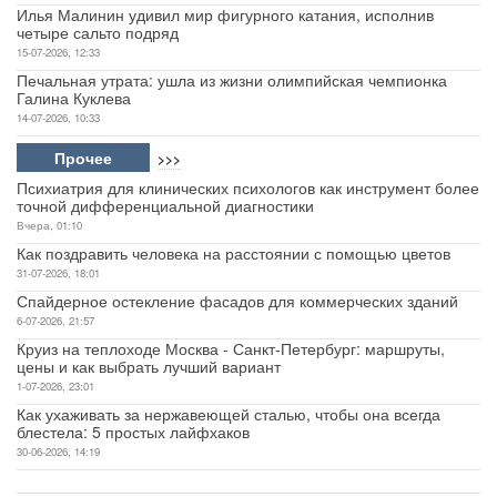
Илья Малинин удивил мир фигурного катания, исполнив
четыре сальто подряд
15-07-2026, 12:33
Печальная утрата: ушла из жизни олимпийская чемпионка
Галина Куклева
14-07-2026, 10:33
Прочее
>>>
Психиатрия для клинических психологов как инструмент более
точной дифференциальной диагностики
Вчера, 01:10
Как поздравить человека на расстоянии с помощью цветов
31-07-2026, 18:01
Спайдерное остекление фасадов для коммерческих зданий
6-07-2026, 21:57
Круиз на теплоходе Москва - Санкт-Петербург: маршруты,
цены и как выбрать лучший вариант
1-07-2026, 23:01
Как ухаживать за нержавеющей сталью, чтобы она всегда
блестела: 5 простых лайфхаков
30-06-2026, 14:19