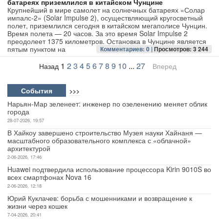
батареях приземлился в китайском Чунцине
Крупнейший в мире самолет на солнечных батареях «Солар
импалс-2» (Solar Impulse 2), осуществляющий кругосветный
полет, приземлился сегодня в китайском мегаполисе Чунцин.
Время полета — 20 часов. За это время Solar Impulse 2
преодолеет 1375 километров. Остановка в Чунцине является
пятым пунктом на
Комментариев: 0 |
Просмотров: 3 244
1
2
3
4
5
6
7
8
9
10
...
27
Назад
Вперед
События
>>>
Нарьян-Мар зеленеет: инженер по озеленению меняет облик
города
28-07-2026, 19:57
В Хайкоу завершено строительство Музея науки Хайнаня —
масштабного образовательного комплекса с «облачной»
архитектурой
2-06-2026, 17:46
Huawei подтвердила использование процессора Kirin 9010S во
всех смартфонах Nova 16
2-06-2026, 12:18
Юрий Куклачев: борьба с мошенниками и возвращение к
жизни через кошек
7-04-2026, 20:41