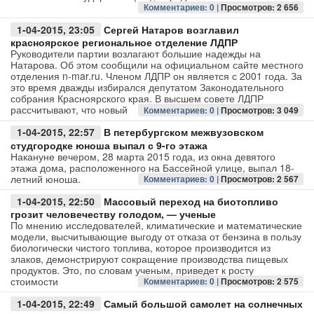
Комментариев: 0 |
Просмотров: 2 656
1-04-2015, 23:05
Сергей Натаров возглавил
красноярское региональное отделение ЛДПР
Руководители партии возлагают большие надежды на
Натарова. Об этом сообщили на официальном сайте местного
отделения n-mar.ru. Членом ЛДПР он является с 2001 года. За
это время дважды избирался депутатом Законодательного
собрания Красноярского края. В высшем совете ЛДПР
рассчитывают, что новый
Комментариев: 0 |
Просмотров: 3 049
1-04-2015, 22:57
В петербургском межвузовском
студгородке юноша выпал с 9-го этажа
Накануне вечером, 28 марта 2015 года, из окна девятого
этажа дома, расположенного на Бассейной улице, выпал 18-
летний юноша.
Комментариев: 0 |
Просмотров: 2 567
1-04-2015, 22:50
Массовый переход на биотопливо
грозит человечеству голодом, — ученые
По мнению исследователей, климатические и математические
модели, высчитывающие выгоду от отказа от бензина в пользу
биологически чистого топлива, которое производится из
злаков, демонстрируют сокращение производства пищевых
продуктов. Это, по словам ученым, приведет к росту
стоимости
Комментариев: 0 |
Просмотров: 2 575
1-04-2015, 22:49
Самый большой самолет на солнечных