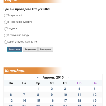
Где вы проведете Отпуск-2020
За границей
В России на курорте
На даче
В отпуск не поеду
Какой отпуск? COVID-19!
Голосовать
Результаты
Все опросы
Календарь
«
Апрель 2015
»
Пн
Вт
Ср
Чт
Пт
Сб
Вс
1
2
3
4
5
6
7
8
9
10
11
12
13
14
15
16
17
18
19