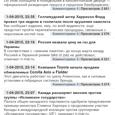
Об этом сообщили в понедельник в Кенсингтонском дворце —
официальной резиденции герцога и герцогини Кембриджских.
Комментариев: 0 |
Просмотров: 2 851
Авто
1-04-2015, 23:35
Голливудский актер Харрисон Форд
Спорт
провел три недели в госпитале после крушения самолета
Как сообщает издание, ему, по всей видимости, еще
предстоит пройти терапевтические процедуры, связанные с
Контакты
переломом костей таза.
Комментариев: 0 |
Просмотров: 2 576
1-04-2015, 23:16
Россия назвала цену на газ для
Украины
В соответствии с «зимним пакетом» до конца марта между
Россией и Украиной режим take or pay не действовал,
отмечает n-mar.ru.
Комментариев: 0 |
Просмотров: 6 521
1-04-2015, 23:14
Компания Toyota начала продажи
обновленных Corolla Axio и Fielder
Этот двигатель работает по циклу Аткинсона, как и силовые
установки в гибридных системах бренда.
Комментариев: 0 |
Просмотров: 3 574
1-04-2015, 23:07
Канада расширяет миссию против
группы «Исламское государство»
Палата общин канадского парламента одобрила предложение
премьер-министра Стивена Харпера о продолжении участия
Канады в международной коалиции против группировки
«Исламское государство» (ИГ), передает n-mar.ru.