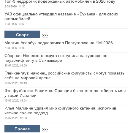
Топ-3 недорогих подержанных автомобилей в 2026 году
2-08-2026, 11:30
УАЗ официально утвердил название «Буханка» для своих
автомобилей
1-08-2026, 12:59
Спорт
>>>
Мартин Авербух поддерживал Португалию на ЧМ-2026
7-08-2026, 19:02
Сборная Ненецкого округа выступила на турнире по
пауэрлифтингу в Сыктывкаре
30-07-2026, 19:50
Глейхенгауз: наконец российские фигуристы смогут показать
себя на мировой арене
19-07-2026, 18:19
Экс-футболист Радимов: Франции было тяжело отбирать мяч
у такой Испании
15-07-2026, 15:54
Илья Малинин удивил мир фигурного катания, исполнив
четыре сальто подряд
15-07-2026, 12:33
Прочее
>>>