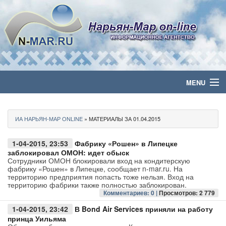
MENU
Главная
ИА НАРЬЯН-МАР ONLINE
» МАТЕРИАЛЫ ЗА 01.04.2015
Политика
1-04-2015, 23:53
Фабрику «Рошен» в Липецке
Бизнес
заблокировал ОМОН: идет обыск
Сотрудники ОМОН блокировали вход на кондитерскую
фабрику «Рошен» в Липецке, сообщает n-mar.ru. На
Общество
территорию предприятия попасть тоже нельзя. Вход на
территорию фабрики также полностью заблокирован.
Комментариев: 0 |
Просмотров: 2 779
Культура
1-04-2015, 23:42
В Bond Air Services приняли на работу
принца Уильяма
Медиа