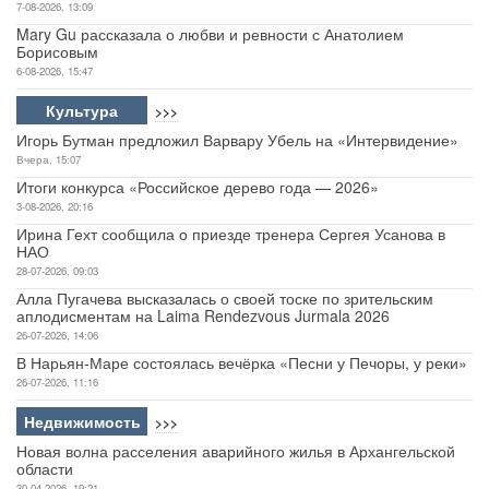
7-08-2026, 13:09
Mary Gu рассказала о любви и ревности с Анатолием
Борисовым
6-08-2026, 15:47
Культура
>>>
Игорь Бутман предложил Варвару Убель на «Интервидение»
Вчера, 15:07
Итоги конкурса «Российское дерево года — 2026»
3-08-2026, 20:16
Ирина Гехт сообщила о приезде тренера Сергея Усанова в
НАО
28-07-2026, 09:03
Алла Пугачева высказалась о своей тоске по зрительским
аплодисментам на Laima Rendezvous Jurmala 2026
26-07-2026, 14:06
В Нарьян-Маре состоялась вечёрка «Песни у Печоры, у реки»
26-07-2026, 11:16
Недвижимость
>>>
Новая волна расселения аварийного жилья в Архангельской
области
30-04-2026, 19:21