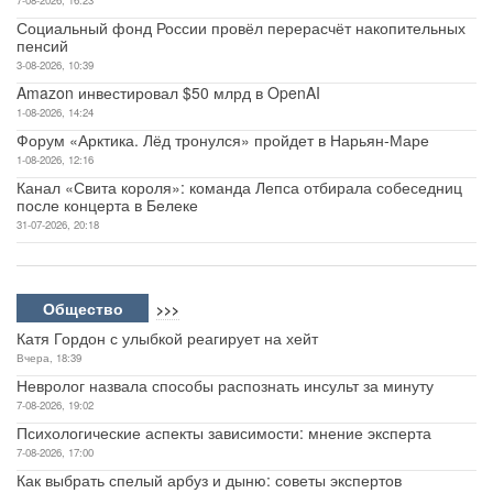
Социальный фонд России провёл перерасчёт накопительных
пенсий
3-08-2026, 10:39
Amazon инвестировал $50 млрд в OpenAI
1-08-2026, 14:24
Форум «Арктика. Лёд тронулся» пройдет в Нарьян-Маре
1-08-2026, 12:16
Канал «Свита короля»: команда Лепса отбирала собеседниц
после концерта в Белеке
31-07-2026, 20:18
Общество
>>>
Катя Гордон с улыбкой реагирует на хейт
Вчера, 18:39
Невролог назвала способы распознать инсульт за минуту
7-08-2026, 19:02
Психологические аспекты зависимости: мнение эксперта
7-08-2026, 17:00
Как выбрать спелый арбуз и дыню: советы экспертов