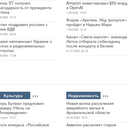
эпер ST получил
Amazon инвестировал $50 млрд
лагодарность от президента
в OpenAI
утина
1-08-2026, 14:24
8-2026, 19:15
Форум «Арктика. Лёд тронулся»
утин поздравил россиян с
пройдет в Нарьян-Маре
нем ВДВ
1-08-2026, 12:16
8-2026, 09:23
Канал «Свита короля»: команда
рамп напоминает Украине о
Лепса отбирала собеседниц
олгах и редкоземельных
после концерта в Белеке
еталлах
31-07-2026, 20:18
8-2026, 17:28
Культура
Недвижимость
>>>
>>>
горь Бутман предложил
Новая волна расселения
арвару Убель на
аварийного жилья в
Интервидение»
Архангельской области
годня, 15:07
30-04-2026, 19:21
оги конкурса «Российское
Аквилон расселяет старое