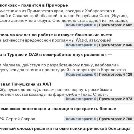
колково» появится в Приморье
частников из Приморского края, соседних Хабаровского и
кой и Сахалинской областей, а также Республики Саха (Якутия),
ского автономного округа. Оно должно стать одной из площадок,
Комментариев: 0 |
Просмотров: 2 602
письма коллег по работе и атакует банковские счета
 активности вредоносной программы Waski, атакующей
Комментариев: 0 |
Просмотров: 2 846
 в Турцию и ОАЭ в секс-рабство двух россиянок —
 и Малеева, действуя по разработанному плану, вербовали и
 девушек для занятия проституцией на территорию Королевства
Комментариев: 0 |
Просмотров: 4 128
ызвал Ничушкина из АХЛ
key, руководство «Далласа» решило вернуть российского
овной состав команды из фарм-клуба «Техас Старз».
Комментариев: 0 |
Просмотров: 2 973
йеменских повстанцев и коалицию прекратить боевые
РФ Сергей Лавров.
Комментариев: 0 |
Просмотров: 2 780
юченный сломал решетки на окне психиатрической больницы