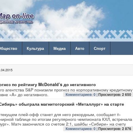
Общество
Культура
Медиа
Авто
Спорт
04.2015
гноз по рейтингу McDonald’s до негативного
го агентства S&P понизили прогноз по корпоративному кредитному
овне «A» до негативного.
Комментариев: 0 |
Просмотров: 2 650
ибирь» обыграла магнитогорский «Металлург» на старте
текущем плей-офф станет для него рекордным, сообщает n-
рнирной таблице по итогам регулярного чемпионата КХЛ, встречала
ург». Матч закончился со счетом 2:1, шайбы «Сибири» на счету
Комментариев: 0 |
Просмотров: 2 876