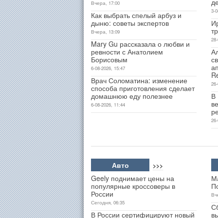
д
Вчера, 17:00
3-0
Как выбрать спелый арбуз и
дыню: советы экспертов
И
т
Вчера, 13:09
28-
Mary Gu рассказала о любви и
ревности с Анатолием
А
Борисовым
св
а
6-08-2026, 15:47
R
Врач Соломатина: изменение
26-
способа приготовления сделает
домашнюю еду полезнее
В
ве
6-08-2026, 11:44
р
26-
Авто
>>>
Geely поднимает цены на
М
популярные кроссоверы в
П
России
Вч
Сегодня, 06:35
С
В России сертифицируют новый
в