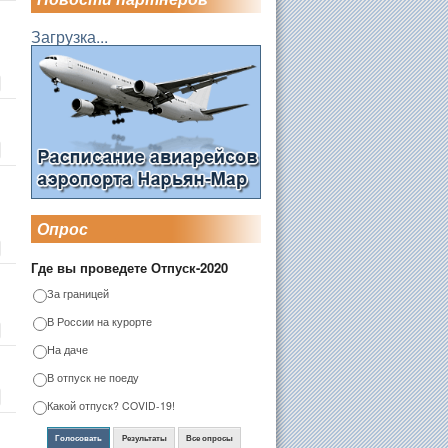
Загрузка...
Опрос
Где вы проведете Отпуск-2020
За границей
В России на курорте
На даче
В отпуск не поеду
Какой отпуск? COVID-19!
Голосовать
Результаты
Все опросы