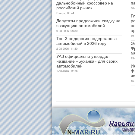
дальнобойный кроссовер на
п
российский рынок
30-
Вчера, 06:44
Гл
Депутаты предложили скидку на
р
эвакуацию автомобилей
п
а
6-08-2026, 08:30
19-
Топ-3 недорогих подержанных
автомобилей в 2026 году
Э
Ф
2-08-2026, 11:30
м
УАЗ официально утвердил
15-
название «Буханка» для своих
автомобилей
И
ф
1-08-2026, 12:59
ч
15-