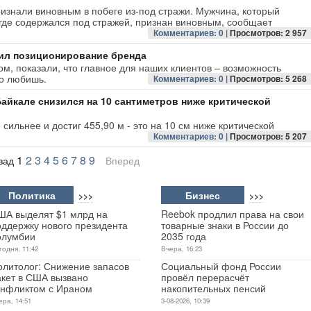
изнали виновным в побеге из-под стражи. Мужчина, который
 где содержался под стражей, признан виновным, сообщает
Комментариев: 0 |
Просмотров: 2 957
ил позиционирование бренда
, показали, что главное для наших клиентов – возможность
го любишь.
Комментариев: 0 |
Просмотров: 5 268
айкале снизился на 10 сантиметров ниже критической
сильнее и достиг 455,90 м - это на 10 см ниже критической
Комментариев: 0 |
Просмотров: 5 207
1
2
3
4
5
6
7
8
9
зад
Вперед
Политика
Бизнес
>>>
>>>
ША выделят $1 млрд на
Reebok продлил права на свои
оддержку нового президента
товарные знаки в России до
олумбии
2035 года
годня, 11:42
Вчера, 16:23
олитолог: Снижение запасов
Социальный фонд России
акет в США вызвано
провёл перерасчёт
онфликтом с Ираном
накопительных пенсий
ера, 14:51
3-08-2026, 10:39