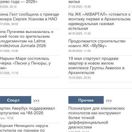
ерево года — 2026»
жилье
8-2026, 20:16
27-09-2025, 15:48
рина Гехт сообщила о приезде
На ЖК «АКВАРТАЛ» готовится к
ренера Сергея Усанова в НАО
монтажу первая в Архангельске
идивидуальная газовая
07-2026, 09:03
котельная
лла Пугачева высказалась о
26-05-2025, 17:42
оей тоске по зрительским
плодисментам на Laima
Продолжается строительство
endezvous Jurmala 2026
нового ЖК «MySky»
07-2026, 14:06
26-06-2024, 11:28
 Нарьян-Маре состоялась
19 мая стартуют продажи
чёрка «Песни у Печоры, у
квартир в новом жилом
еки»
комплексе Группы Аквилон в
Архангельске
07-2026, 11:16
15-05-2023, 23:54
Спорт
Прочее
>>>
>>>
артин Авербух поддерживал
Психиатрия для клинических
ортугалию на ЧМ-2026
психологов как инструмент
более точной
ера, 19:02
дифференциальной
борная Ненецкого округа
диагностики
ыступила на турнире по
6-08-2026, 01:10