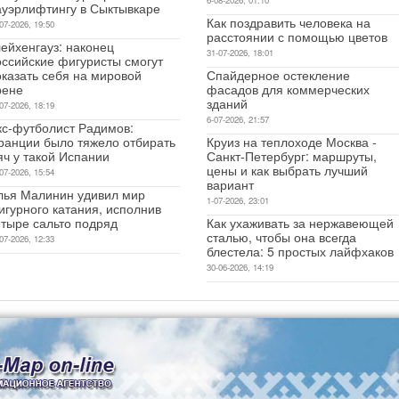
ауэрлифтингу в Сыктывкаре
Как поздравить человека на
07-2026, 19:50
расстоянии с помощью цветов
ейхенгауз: наконец
31-07-2026, 18:01
оссийские фигуристы смогут
оказать себя на мировой
Спайдерное остекление
рене
фасадов для коммерческих
зданий
07-2026, 18:19
6-07-2026, 21:57
кс-футболист Радимов:
ранции было тяжело отбирать
Круиз на теплоходе Москва -
яч у такой Испании
Санкт-Петербург: маршруты,
цены и как выбрать лучший
07-2026, 15:54
вариант
лья Малинин удивил мир
1-07-2026, 23:01
игурного катания, исполнив
етыре сальто подряд
Как ухаживать за нержавеющей
сталью, чтобы она всегда
07-2026, 12:33
блестела: 5 простых лайфхаков
30-06-2026, 14:19