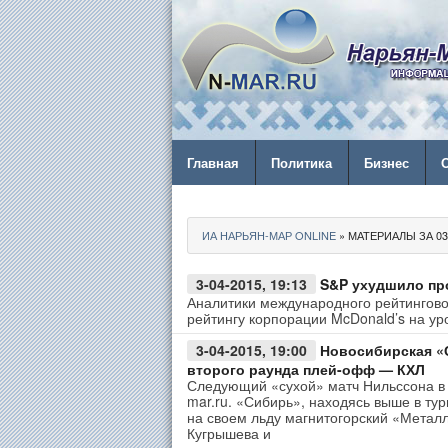
Главная
Политика
Бизнес
ИА НАРЬЯН-МАР ONLINE
» МАТЕРИАЛЫ ЗА 03.
3-04-2015, 19:13
S&P ухудшило про
Аналитики международного рейтингово
рейтингу корпорации McDonald’s на ур
3-04-2015, 19:00
Новосибирская «С
второго раунда плей-офф — КХЛ
Следующий «сухой» матч Нильссона в 
mar.ru. «Сибирь», находясь выше в ту
на своем льду магнитогорский «Металл
Кугрышева и