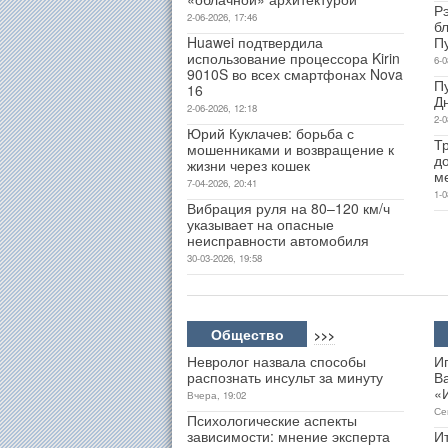
Р
2-06-2026, 17:46
б
Huawei подтвердила
П
использование процессора Kirin
6-0
9010S во всех смартфонах Nova
П
16
Д
2-06-2026, 12:18
2-0
Юрий Куклачев: борьба с
Т
мошенниками и возвращение к
д
жизни через кошек
м
7-04-2026, 20:41
1-0
Вибрация руля на 80–120 км/ч
указывает на опасные
неисправности автомобиля
30-03-2026, 19:58
Общество
>>>
Невролог назвала способы
И
распознать инсульт за минуту
В
«
Вчера, 19:02
Се
Психологические аспекты
зависимости: мнение эксперта
Ит