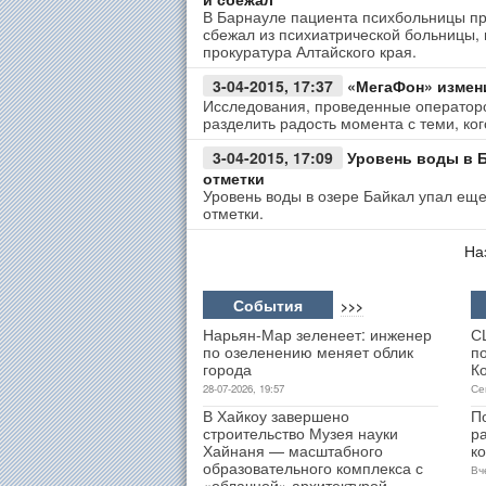
В Барнауле пациента психбольницы пр
сбежал из психиатрической больницы,
прокуратура Алтайского края.
3-04-2015, 17:37
«МегаФон» измен
Исследования, проведенные оператором
разделить радость момента с теми, ко
3-04-2015, 17:09
Уровень воды в Б
отметки
Уровень воды в озере Байкал упал еще 
отметки.
На
События
>>>
Нарьян-Мар зеленеет: инженер
С
по озеленению меняет облик
п
города
К
28-07-2026, 19:57
Се
В Хайкоу завершено
П
строительство Музея науки
р
Хайнаня — масштабного
к
образовательного комплекса с
Вч
«облачной» архитектурой