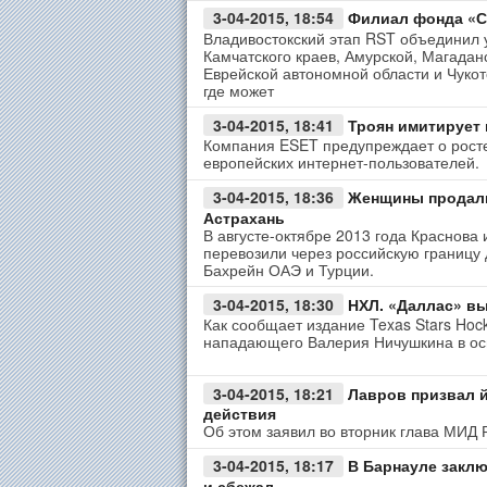
3-04-2015, 18:54
Филиал фонда «С
Владивостокский этап RST объединил у
Камчатского краев, Амурской, Магаданс
Еврейской автономной области и Чукот
где может
3-04-2015, 18:41
Троян имитирует 
Компания ESET предупреждает о росте
европейских интернет-пользователей.
3-04-2015, 18:36
Женщины продали
Астрахань
В августе-октябре 2013 года Краснова
перевозили через российскую границу
Бахрейн ОАЭ и Турции.
3-04-2015, 18:30
НХЛ. «Даллас» в
Как сообщает издание Texas Stars Hoc
нападающего Валерия Ничушкина в осн
3-04-2015, 18:21
Лавров призвал 
действия
Об этом заявил во вторник глава МИД 
3-04-2015, 18:17
В Барнауле закл
и сбежал