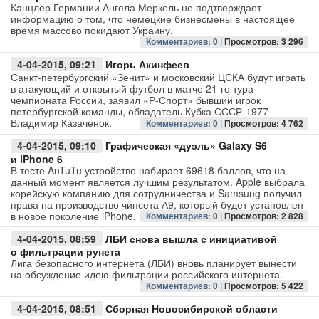
Канцлер Германии Ангела Меркель не подтверждает
информацию о том, что немецкие бизнесмены в настоящее
время массово покидают Украину.
Комментариев: 0 |
Просмотров: 3 296
4-04-2015, 09:21
Игорь Акинфеев
Санкт-петербургский «Зенит» и московский ЦСКА будут играть
в атакующий и открытый футбол в матче 21-го тура
чемпионата России, заявил «Р-Спорт» бывший игрок
петербургской команды, обладатель Кубка СССР-1977
Владимир Казаченок.
Комментариев: 0 |
Просмотров: 4 762
4-04-2015, 09:10
Графическая «дуэль» Galaxy S6
и iPhone 6
В тесте AnTuTu устройство набирает 69618 баллов, что на
данный момент является лучшим результатом. Apple выбрала
корейскую компанию для сотрудничества и Samsung получил
права на производство чипсета А9, который будет установлен
в новое поколение iPhone.
Комментариев: 0 |
Просмотров: 2 828
4-04-2015, 08:59
ЛБИ снова вышла с инициативой
о фильтрации рунета
Лига безопасного интернета (ЛБИ) вновь планирует вынести
на обсуждение идею фильтрации российского интернета.
Комментариев: 0 |
Просмотров: 5 422
4-04-2015, 08:51
Сборная Новосибирской области