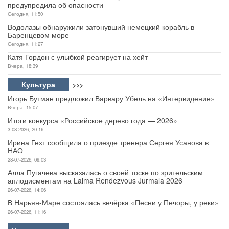
предупредила об опасности
Сегодня, 11:50
Водолазы обнаружили затонувший немецкий корабль в
Баренцевом море
Сегодня, 11:27
Катя Гордон с улыбкой реагирует на хейт
Вчера, 18:39
Культура
>>>
Игорь Бутман предложил Варвару Убель на «Интервидение»
Вчера, 15:07
Итоги конкурса «Российское дерево года — 2026»
3-08-2026, 20:16
Ирина Гехт сообщила о приезде тренера Сергея Усанова в
НАО
28-07-2026, 09:03
Алла Пугачева высказалась о своей тоске по зрительским
аплодисментам на Laima Rendezvous Jurmala 2026
26-07-2026, 14:06
В Нарьян-Маре состоялась вечёрка «Песни у Печоры, у реки»
26-07-2026, 11:16