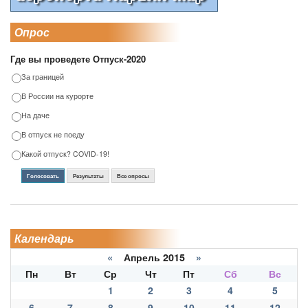
Опрос
Где вы проведете Отпуск-2020
За границей
В России на курорте
На даче
В отпуск не поеду
Какой отпуск? COVID-19!
Голосовать
Результаты
Все опросы
Календарь
«
Апрель 2015
»
Пн
Вт
Ср
Чт
Пт
Сб
Вс
1
2
3
4
5
6
7
8
9
10
11
12