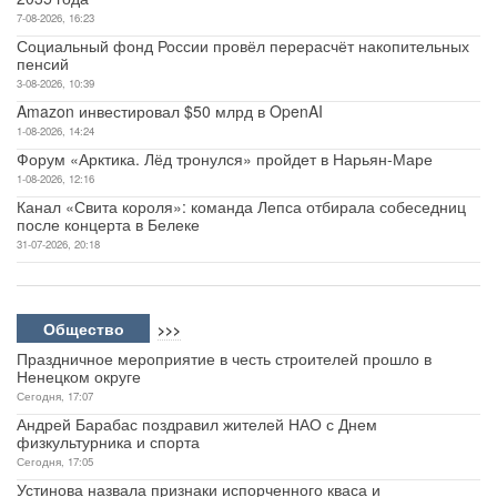
7-08-2026, 16:23
Социальный фонд России провёл перерасчёт накопительных
пенсий
3-08-2026, 10:39
Amazon инвестировал $50 млрд в OpenAI
1-08-2026, 14:24
Форум «Арктика. Лёд тронулся» пройдет в Нарьян-Маре
1-08-2026, 12:16
Канал «Свита короля»: команда Лепса отбирала собеседниц
после концерта в Белеке
31-07-2026, 20:18
Общество
>>>
Праздничное мероприятие в честь строителей прошло в
Ненецком округе
Сегодня, 17:07
Андрей Барабас поздравил жителей НАО с Днем
физкультурника и спорта
Сегодня, 17:05
Устинова назвала признаки испорченного кваса и