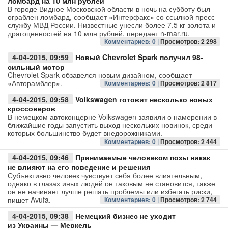
ломбард на 10 млн рублей
В городе Видное Московской области в ночь на субботу был
ограблен ломбард, сообщает «Интерфакс» со ссылкой пресс-
Авто
службу МВД России. Низвестные унесли более 7,5 кг золота и
драгоценностей на 10 млн рублей, передает n-mar.ru.
Спорт
Комментариев: 0 |
Просмотров: 2 298
4-04-2015, 09:59
Новый Chevrolet Spark получил 98-
Контакты
сильный мотор
Chevrolet Spark обзавелся новым дизайном, сообщает
«Авторамблер».
Комментариев: 0 |
Просмотров: 2 817
4-04-2015, 09:58
Volkswagen готовит несколько новых
кроссоверов
В немецком автоконцерне Volkswagen заявили о намерении в
ближайшие годы запустить выход нескольких новинок, среди
которых большинство будет внедорожниками.
Комментариев: 0 |
Просмотров: 2 444
4-04-2015, 09:46
Принимаемые человеком позы никак
не влияют на его поведение и решения
Субъективно человек чувствует себя более влиятельным,
однако в глазах иных людей он таковым не становится, также
он не начинает лучше решать проблемы или избегать риски,
пишет Avufa.
Комментариев: 0 |
Просмотров: 2 744
4-04-2015, 09:38
Немецкий бизнес не уходит
из Украины — Меркель