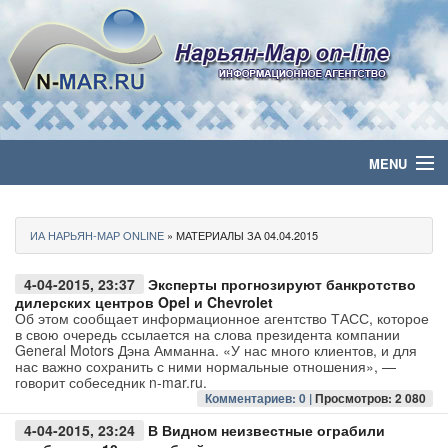
MENU
Главная
ИА НАРЬЯН-МАР ONLINE
» МАТЕРИАЛЫ ЗА 04.04.2015
Политика
4-04-2015, 23:37
Эксперты прогнозируют банкротство
Бизнес
дилерских центров Opel и Chevrolet
Об этом сообщает информационное агентство ТАСС, которое
в свою очередь ссылается на слова президента компании
Общество
General Motors Дэна Амманна. «У нас много клиентов, и для
нас важно сохранить с ними нормальные отношения», —
говорит собеседник n-mar.ru.
Культура
Комментариев: 0 |
Просмотров: 2 080
4-04-2015, 23:24
В Видном неизвестные ограбили
Медиа