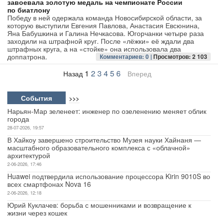
завоевала золотую медаль на чемпионате России
по биатлону
Победу в ней одержала команда Новосибирской области, за
которую выступили Евгения Павлова, Анастасия Евсюнина,
Яна Бабушкина и Галина Нечкасова. Югорчанки четыре раза
заходили на штрафной круг. После «лёжки» её ждали два
штрафных круга, а на «стойке» она использовала два
доппатрона.
Комментариев: 0 |
Просмотров: 2 103
1
2
3
4
5
6
Назад
Вперед
События
>>>
Нарьян-Мар зеленеет: инженер по озеленению меняет облик
города
28-07-2026, 19:57
В Хайкоу завершено строительство Музея науки Хайнаня —
масштабного образовательного комплекса с «облачной»
архитектурой
2-06-2026, 17:46
Huawei подтвердила использование процессора Kirin 9010S во
всех смартфонах Nova 16
2-06-2026, 12:18
Юрий Куклачев: борьба с мошенниками и возвращение к
жизни через кошек