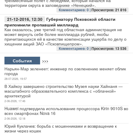
трёхмесячный полёт с лебедями, который начался на
территории округа в заповеднике «Ненецкий».
Комментариев: 0 |
Просмотров: 21 816
Авто
21-12-2016, 12:30
Губернатору Псковской области
Спорт
припомнили пропавший миллиард
Как оказалось, уже третий год областная администрация не
может вернуть себе более миллиарда рублей, якобы
Контакты
причитающихся ей в качестве компенсации ущерба по делу о
хищении акций ЗАО «Псковпищепром».
Комментариев: 0 |
Просмотров: 13 536
События
>>>
Нарьян-Мар зеленеет: инженер по озеленению меняет облик
города
28-07-2026, 19:57
В Хайкоу завершено строительство Музея науки Хайнаня —
масштабного образовательного комплекса с «облачной»
архитектурой
2-06-2026, 17:46
Huawei подтвердила использование процессора Kirin 9010S во
всех смартфонах Nova 16
2-06-2026, 12:18
Юрий Куклачев: борьба с мошенниками и возвращение к
жизни через кошек