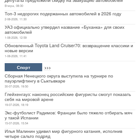
Депутаты предложили скидку на эвакуацию автомобилей
Вчера, 08:30
Топ-3 недорогих подержанных автомобилей в 2026 году
2-08-2026, 11:30
УАЗ официально утвердил название «Буханка» для своих
автомобилей
1-08-2026, 12:59
Обновленный Toyota Land Cruiser70: возвращение классики и
новые версии
1-08-2026, 11:41
Спорт
>>>
Сборная Ненецкого округа выступила на турнире по
пауэрлифтингу в Сыктывкаре
30-07-2026, 19:50
Глейхенгауз: наконец российские фигуристы смогут показать
себя на мировой арене
19-07-2026, 18:19
Экс-футболист Радимов: Франции было тяжело отбирать мяч
у такой Испании
15-07-2026, 15:54
Илья Малинин удивил мир фигурного катания, исполнив
четыре сальто подряд