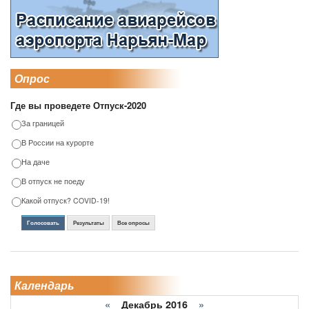
Опрос
Где вы проведете Отпуск-2020
За границей
В России на курорте
На даче
В отпуск не поеду
Какой отпуск? COVID-19!
Голосовать
Результаты
Все опросы
Календарь
«
Декабрь 2016
»