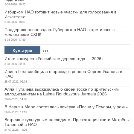
5-08-2026, 19:53
Избирком НАО готовит новые участки для голосования в
Искателях
5-08-2026, 18:07
Поддержка оленеводов: Губернатор НАО встретилась с
коллективом СХПК
5-08-2026, 17:59
Культура
>>>
Итоги конкурса «Российское дерево года — 2026»
3-08-2026, 20:16
Ирина Гехт сообщила о приезде тренера Сергея Усанова в
НАО
28-07-2026, 09:03
Алла Пугачева высказалась о своей тоске по зрительским
аплодисментам на Laima Rendezvous Jurmala 2026
26-07-2026, 14:06
В Нарьян-Маре состоялась вечёрка «Песни у Печоры, у реки»
26-07-2026, 11:16
Встреча с культурным наследием: Презентация книги Матрёны
Талеевой в НАО
24-07-2026, 11:26