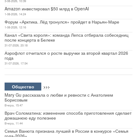
3-08-2026, 10:39
Amazon инвестировал $50 млрд в OpenAI
1-08-2026, 14:24
Форум «Арктика. Лёд тронулся» пройдет в Нарьян-Маре
1-08-2026, 12:16
Канал «Свита короля»: команда Лепса отбирала собеседниц
после концерта в Белеке
31-07-2026, 20:18
Аэрофлот отчитался о росте выручки за второй квартал 2026
года
31-07-2026, 17:54
Общество
>>>
Mary Gu рассказала о любви и ревности с Анатолием
Борисовым
Вчера, 15:47
Врач Соломатина: изменение способа приготовления сделает
домашнюю еду полезнее
Вчера, 11:44
Семья Ванюта признана лучшей в России в конкурсе «Семья
года-2026»