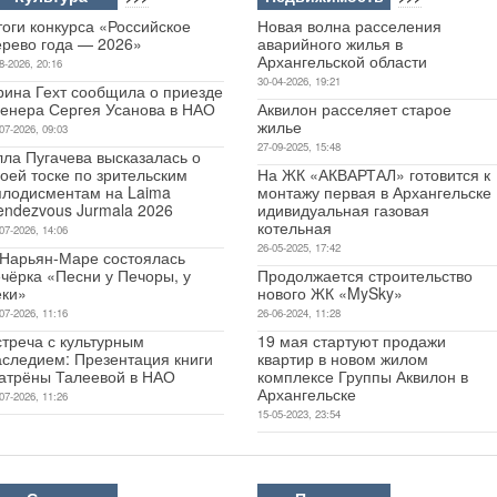
оги конкурса «Российское
Новая волна расселения
ерево года — 2026»
аварийного жилья в
Архангельской области
8-2026, 20:16
30-04-2026, 19:21
рина Гехт сообщила о приезде
ренера Сергея Усанова в НАО
Аквилон расселяет старое
жилье
07-2026, 09:03
27-09-2025, 15:48
лла Пугачева высказалась о
оей тоске по зрительским
На ЖК «АКВАРТАЛ» готовится к
плодисментам на Laima
монтажу первая в Архангельске
endezvous Jurmala 2026
идивидуальная газовая
котельная
07-2026, 14:06
26-05-2025, 17:42
 Нарьян-Маре состоялась
чёрка «Песни у Печоры, у
Продолжается строительство
еки»
нового ЖК «MySky»
07-2026, 11:16
26-06-2024, 11:28
стреча с культурным
19 мая стартуют продажи
аследием: Презентация книги
квартир в новом жилом
атрёны Талеевой в НАО
комплексе Группы Аквилон в
Архангельске
07-2026, 11:26
15-05-2023, 23:54