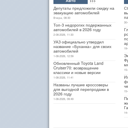
Авто
>>>
Депутаты предложили скидку на
С
эвакуацию автомобилей
в
п
Вчера, 08:30
30-
Топ-3 недорогих подержанных
автомобилей в 2026 году
Гл
р
2-08-2026, 11:30
п
УАЗ официально утвердил
а
название «Буханка» для своих
19-
автомобилей
Э
1-08-2026, 12:59
Ф
Обновленный Toyota Land
м
Cruiser70: возвращение
15-
классики и новые версии
И
1-08-2026, 11:41
ф
Названы лучшие кроссоверы
ч
для выгодной перепродажи в
15-
2026 году
Пе
1-08-2026, 09:49
ж
Г
14-