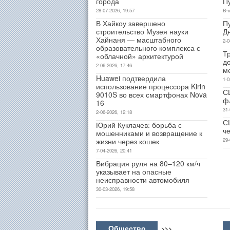
города
П
28-07-2026, 19:57
Вч
В Хайкоу завершено
П
строительство Музея науки
Д
Хайнаня — масштабного
2-0
образовательного комплекса с
Т
«облачной» архитектурой
д
2-06-2026, 17:46
м
Huawei подтвердила
1-0
использование процессора Kirin
С
9010S во всех смартфонах Nova
ф
16
31-
2-06-2026, 12:18
С
Юрий Куклачев: борьба с
ч
мошенниками и возвращение к
жизни через кошек
29-
7-04-2026, 20:41
Вибрация руля на 80–120 км/ч
указывает на опасные
неисправности автомобиля
30-03-2026, 19:58
Общество
>>>