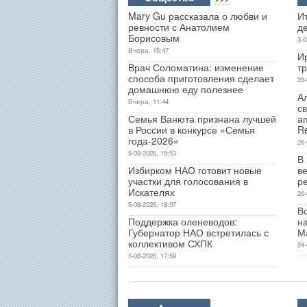
Mary Gu рассказала о любви и
Ит
ревности с Анатолием
д
Борисовым
3-0
Вчера, 15:47
И
Врач Соломатина: изменение
т
способа приготовления сделает
28-
домашнюю еду полезнее
А
Вчера, 11:44
св
Семья Ванюта признана лучшей
а
в России в конкурсе «Семья
R
года-2026»
26-
5-08-2026, 19:53
В
Избирком НАО готовит новые
ве
участки для голосования в
р
Искателях
26-
5-08-2026, 18:07
В
Поддержка оленеводов:
н
Губернатор НАО встретилась с
М
коллективом СХПК
24-
5-08-2026, 17:59