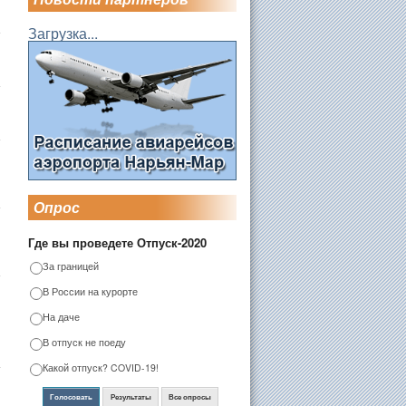
Загрузка...
Опрос
Где вы проведете Отпуск-2020
За границей
В России на курорте
На даче
В отпуск не поеду
Какой отпуск? COVID-19!
Голосовать
Результаты
Все опросы