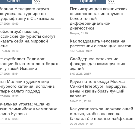
Спорт
Прочее
>>>
>>>
борная Ненецкого округа
Психиатрия для клинических
ыступила на турнире по
психологов как инструмент
ауэрлифтингу в Сыктывкаре
более точной
дифференциальной
07-2026, 19:50
диагностики
ейхенгауз: наконец
Вчера, 01:10
оссийские фигуристы смогут
оказать себя на мировой
Как поздравить человека на
рене
расстоянии с помощью цветов
07-2026, 18:19
31-07-2026, 18:01
кс-футболист Радимов:
Спайдерное остекление
ранции было тяжело отбирать
фасадов для коммерческих
яч у такой Испании
зданий
07-2026, 15:54
6-07-2026, 21:57
лья Малинин удивил мир
Круиз на теплоходе Москва -
игурного катания, исполнив
Санкт-Петербург: маршруты,
етыре сальто подряд
цены и как выбрать лучший
вариант
07-2026, 12:33
1-07-2026, 23:01
чальная утрата: ушла из
изни олимпийская чемпионка
Как ухаживать за нержавеющей
алина Куклева
сталью, чтобы она всегда
блестела: 5 простых лайфхаков
07-2026, 10:33
30-06-2026, 14:19