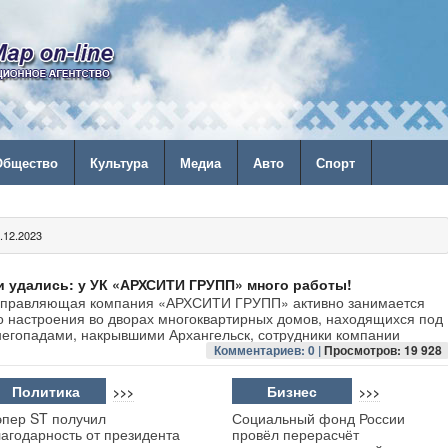
Общество
Культура
Медиа
Авто
Спорт
12.2023
 удались: у УК «АРХСИТИ ГРУПП» много работы!
 управляющая компания «АРХСИТИ ГРУПП» активно занимается
го настроения во дворах многоквартирных домов, находящихся под
негопадами, накрывшими Архангельск, сотрудники компании
Комментариев: 0 |
Просмотров: 19 928
Политика
Бизнес
>>>
>>>
эпер ST получил
Социальный фонд России
лагодарность от президента
провёл перерасчёт