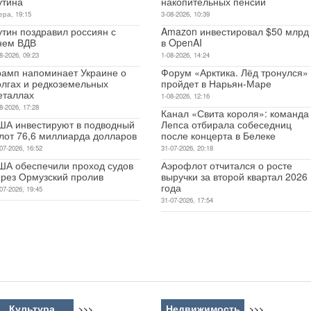
утина
накопительных пенсий
ера, 19:15
3-08-2026, 10:39
утин поздравил россиян с
Amazon инвестировал $50 млрд
нем ВДВ
в OpenAI
8-2026, 09:23
1-08-2026, 14:24
рамп напоминает Украине о
Форум «Арктика. Лёд тронулся»
олгах и редкоземельных
пройдет в Нарьян-Маре
еталлах
1-08-2026, 12:16
8-2026, 17:28
Канал «Свита короля»: команда
ША инвестируют в подводный
Лепса отбирала собеседниц
лот 76,6 миллиарда долларов
после концерта в Белеке
07-2026, 16:52
31-07-2026, 20:18
ША обеспечили проход судов
Аэрофлот отчитался о росте
ерез Ормузский пролив
выручки за второй квартал 2026
года
07-2026, 19:45
31-07-2026, 17:54
Культура
Недвижимость
>>>
>>>