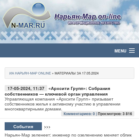
MENU
Главная
ИА НАРЬЯН-МАР ONLINE
» МАТЕРИАЛЫ ЗА 17.05.2024
Политика
17-05-2024, 11:37
«Архсити Групп»: Собрания
Бизнес
собственников — ключевой орган управления
Управляющая компания «Архсити Групп» призывает
собственников жилья к активному участию в управлении
Общество
многоквартирными домами.
Комментариев: 0 |
Просмотров: 3 816
Культура
События
>>>
Нарьян-Мар зеленеет: инженер по озеленению меняет облик
Медиа