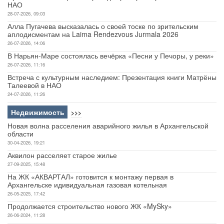
НАО
28-07-2026, 09:03
Алла Пугачева высказалась о своей тоске по зрительским
аплодисментам на Laima Rendezvous Jurmala 2026
26-07-2026, 14:06
В Нарьян-Маре состоялась вечёрка «Песни у Печоры, у реки»
26-07-2026, 11:16
Встреча с культурным наследием: Презентация книги Матрёны
Талеевой в НАО
24-07-2026, 11:26
Недвижимость
>>>
Новая волна расселения аварийного жилья в Архангельской
области
30-04-2026, 19:21
Аквилон расселяет старое жилье
27-09-2025, 15:48
На ЖК «АКВАРТАЛ» готовится к монтажу первая в
Архангельске идивидуальная газовая котельная
26-05-2025, 17:42
Продолжается строительство нового ЖК «MySky»
26-06-2024, 11:28