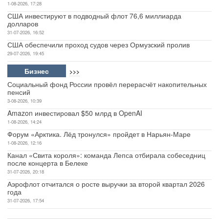
1-08-2026, 17:28
США инвестируют в подводный флот 76,6 миллиарда
долларов
31-07-2026, 16:52
США обеспечили проход судов через Ормузский пролив
29-07-2026, 19:45
Бизнес
>>>
Социальный фонд России провёл перерасчёт накопительных
пенсий
3-08-2026, 10:39
Amazon инвестировал $50 млрд в OpenAI
1-08-2026, 14:24
Форум «Арктика. Лёд тронулся» пройдет в Нарьян-Маре
1-08-2026, 12:16
Канал «Свита короля»: команда Лепса отбирала собеседниц
после концерта в Белеке
31-07-2026, 20:18
Аэрофлот отчитался о росте выручки за второй квартал 2026
года
31-07-2026, 17:54