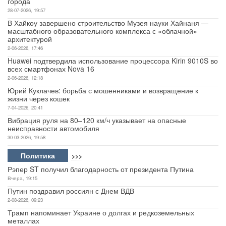
города
28-07-2026, 19:57
Авто
В Хайкоу завершено строительство Музея науки Хайнаня —
масштабного образовательного комплекса с «облачной»
архитектурой
Спорт
2-06-2026, 17:46
Huawei подтвердила использование процессора Kirin 9010S во
Контакты
всех смартфонах Nova 16
2-06-2026, 12:18
Юрий Куклачев: борьба с мошенниками и возвращение к
жизни через кошек
7-04-2026, 20:41
Вибрация руля на 80–120 км/ч указывает на опасные
неисправности автомобиля
30-03-2026, 19:58
Политика
>>>
Рэпер ST получил благодарность от президента Путина
Вчера, 19:15
Путин поздравил россиян с Днем ВДВ
2-08-2026, 09:23
Трамп напоминает Украине о долгах и редкоземельных
металлах