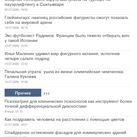
пауэрлифтингу в Сыктывкаре
30-07-2026, 19:50
Глейхенгауз: наконец российские фигуристы смогут показать
себя на мировой арене
19-07-2026, 18:19
Экс-футболист Радимов: Франции было тяжело отбирать мяч
у такой Испании
15-07-2026, 15:54
Илья Малинин удивил мир фигурного катания, исполнив
четыре сальто подряд
15-07-2026, 12:33
Печальная утрата: ушла из жизни олимпийская чемпионка
Галина Куклева
14-07-2026, 10:33
Прочее
>>>
Психиатрия для клинических психологов как инструмент более
точной дифференциальной диагностики
Вчера, 01:10
Как поздравить человека на расстоянии с помощью цветов
31-07-2026, 18:01
Спайдерное остекление фасадов для коммерческих зданий