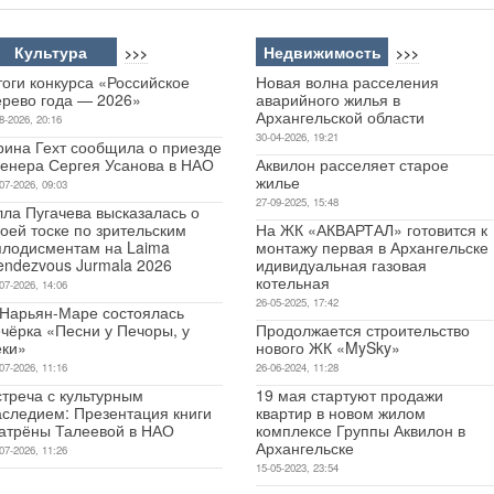
Культура
Недвижимость
>>>
>>>
оги конкурса «Российское
Новая волна расселения
ерево года — 2026»
аварийного жилья в
Архангельской области
8-2026, 20:16
30-04-2026, 19:21
рина Гехт сообщила о приезде
ренера Сергея Усанова в НАО
Аквилон расселяет старое
жилье
07-2026, 09:03
27-09-2025, 15:48
лла Пугачева высказалась о
оей тоске по зрительским
На ЖК «АКВАРТАЛ» готовится к
плодисментам на Laima
монтажу первая в Архангельске
endezvous Jurmala 2026
идивидуальная газовая
котельная
07-2026, 14:06
26-05-2025, 17:42
 Нарьян-Маре состоялась
чёрка «Песни у Печоры, у
Продолжается строительство
еки»
нового ЖК «MySky»
07-2026, 11:16
26-06-2024, 11:28
стреча с культурным
19 мая стартуют продажи
аследием: Презентация книги
квартир в новом жилом
атрёны Талеевой в НАО
комплексе Группы Аквилон в
Архангельске
07-2026, 11:26
15-05-2023, 23:54