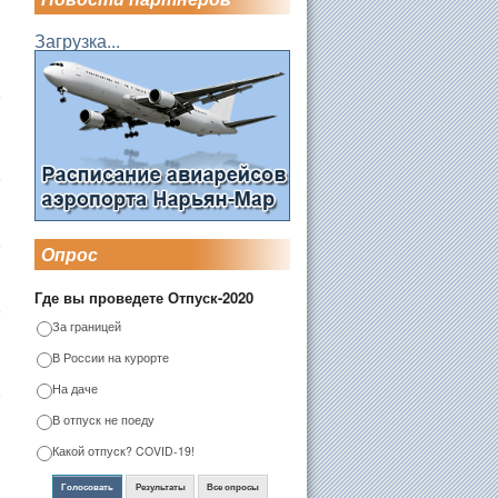
Загрузка...
Опрос
Где вы проведете Отпуск-2020
За границей
В России на курорте
На даче
В отпуск не поеду
Какой отпуск? COVID-19!
Голосовать
Результаты
Все опросы