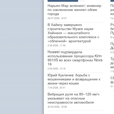
Нарьян-Мар зеленеет: инженер
П
по озеленению меняет облик
р
города
к
28-07-2026, 19:57
Се
В Хайкоу завершено
Р
строительство Музея науки
б
Хайнаня — масштабного
П
образовательного комплекса с
Вч
«облачной» архитектурой
П
2-06-2026, 17:46
Д
Huawei подтвердила
2-0
использование процессора Kirin
Т
9010S во всех смартфонах Nova
д
16
м
2-06-2026, 12:18
1-0
Юрий Куклачев: борьба с
С
мошенниками и возвращение к
ф
жизни через кошек
31-
7-04-2026, 20:41
Вибрация руля на 80–120 км/ч
указывает на опасные
неисправности автомобиля
30-03-2026, 19:58