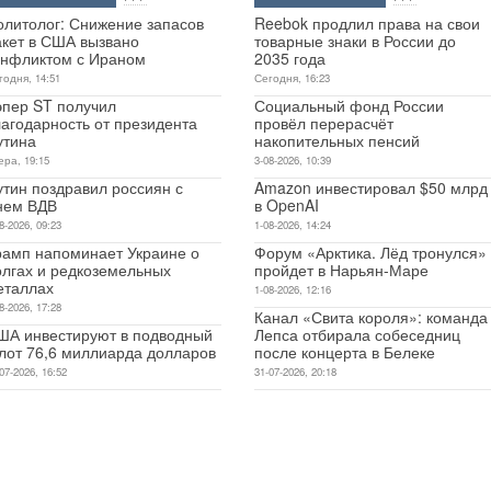
олитолог: Снижение запасов
Reebok продлил права на свои
акет в США вызвано
товарные знаки в России до
онфликтом с Ираном
2035 года
годня, 14:51
Сегодня, 16:23
эпер ST получил
Социальный фонд России
лагодарность от президента
провёл перерасчёт
утина
накопительных пенсий
ера, 19:15
3-08-2026, 10:39
утин поздравил россиян с
Amazon инвестировал $50 млрд
нем ВДВ
в OpenAI
8-2026, 09:23
1-08-2026, 14:24
рамп напоминает Украине о
Форум «Арктика. Лёд тронулся»
олгах и редкоземельных
пройдет в Нарьян-Маре
еталлах
1-08-2026, 12:16
8-2026, 17:28
Канал «Свита короля»: команда
ША инвестируют в подводный
Лепса отбирала собеседниц
лот 76,6 миллиарда долларов
после концерта в Белеке
07-2026, 16:52
31-07-2026, 20:18