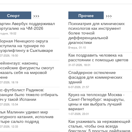
Спорт
Прочее
>>>
>>>
артин Авербух поддерживал
Психиатрия для клинических
ортугалию на ЧМ-2026
психологов как инструмент
более точной
годня, 19:02
дифференциальной
борная Ненецкого округа
диагностики
ыступила на турнире по
Вчера, 01:10
ауэрлифтингу в Сыктывкаре
Как поздравить человека на
07-2026, 19:50
расстоянии с помощью цветов
ейхенгауз: наконец
31-07-2026, 18:01
оссийские фигуристы смогут
оказать себя на мировой
Спайдерное остекление
рене
фасадов для коммерческих
зданий
07-2026, 18:19
6-07-2026, 21:57
кс-футболист Радимов:
ранции было тяжело отбирать
Круиз на теплоходе Москва -
яч у такой Испании
Санкт-Петербург: маршруты,
цены и как выбрать лучший
07-2026, 15:54
вариант
лья Малинин удивил мир
1-07-2026, 23:01
игурного катания, исполнив
етыре сальто подряд
Как ухаживать за нержавеющей
сталью, чтобы она всегда
07-2026, 12:33
блестела: 5 простых лайфхаков