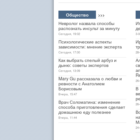
Общество
>>>
Невролог назвала способы
Ит
распознать инсульт за минуту
д
Сегодня, 19:02
3-0
Психологические аспекты
И
зависимости: мнение эксперта
т
Сегодня, 17:00
28-
Как выбрать спелый арбуз и
А
дыню: советы экспертов
св
а
Сегодня, 13:09
R
Mary Gu рассказала о любви и
26-
ревности с Анатолием
Борисовым
В
ве
Вчера, 15:47
р
Врач Соломатина: изменение
26-
способа приготовления сделает
домашнюю еду полезнее
В
н
Вчера, 11:44
М
24-