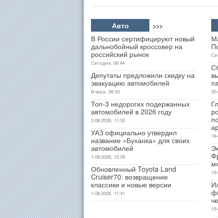
Авто
>>>
В России сертифицируют новый
М
дальнобойный кроссовер на
П
российский рынок
Се
Сегодня, 06:44
С
Депутаты предложили скидку на
в
эвакуацию автомобилей
п
Вчера, 08:30
30-
Топ-3 недорогих подержанных
Гл
автомобилей в 2026 году
р
п
2-08-2026, 11:30
а
УАЗ официально утвердил
19-
название «Буханка» для своих
автомобилей
Э
Ф
1-08-2026, 12:59
м
Обновленный Toyota Land
15-
Cruiser70: возвращение
классики и новые версии
И
ф
1-08-2026, 11:41
ч
15-