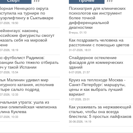
>>>
>>>
борная Ненецкого округа
Психиатрия для клинических
ыступила на турнире по
психологов как инструмент
ауэрлифтингу в Сыктывкаре
более точной
дифференциальной
07-2026, 19:50
диагностики
ейхенгауз: наконец
Вчера, 01:10
оссийские фигуристы смогут
оказать себя на мировой
Как поздравить человека на
рене
расстоянии с помощью цветов
07-2026, 18:19
31-07-2026, 18:01
кс-футболист Радимов:
Спайдерное остекление
ранции было тяжело отбирать
фасадов для коммерческих
яч у такой Испании
зданий
07-2026, 15:54
6-07-2026, 21:57
лья Малинин удивил мир
Круиз на теплоходе Москва -
игурного катания, исполнив
Санкт-Петербург: маршруты,
етыре сальто подряд
цены и как выбрать лучший
вариант
07-2026, 12:33
1-07-2026, 23:01
чальная утрата: ушла из
изни олимпийская чемпионка
Как ухаживать за нержавеющей
алина Куклева
сталью, чтобы она всегда
блестела: 5 простых лайфхаков
07-2026, 10:33
30-06-2026, 14:19