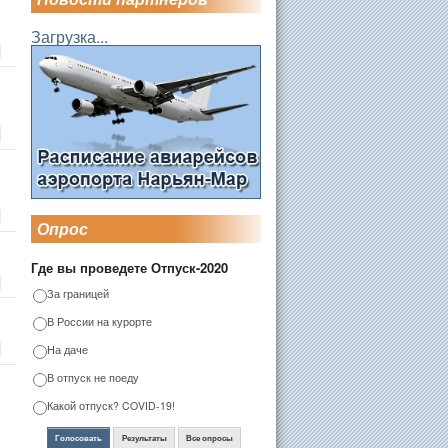
Загрузка...
Опрос
Где вы проведете Отпуск-2020
За границей
В России на курорте
На даче
В отпуск не поеду
Какой отпуск? COVID-19!
Голосовать
Результаты
Все опросы