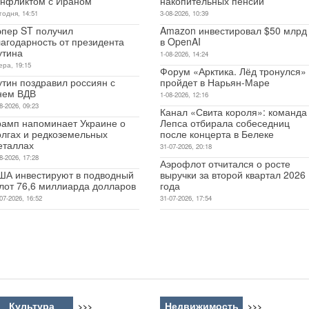
онфликтом с Ираном
накопительных пенсий
годня, 14:51
3-08-2026, 10:39
эпер ST получил
Amazon инвестировал $50 млрд
лагодарность от президента
в OpenAI
утина
1-08-2026, 14:24
ера, 19:15
Форум «Арктика. Лёд тронулся»
утин поздравил россиян с
пройдет в Нарьян-Маре
нем ВДВ
1-08-2026, 12:16
8-2026, 09:23
Канал «Свита короля»: команда
рамп напоминает Украине о
Лепса отбирала собеседниц
олгах и редкоземельных
после концерта в Белеке
еталлах
31-07-2026, 20:18
8-2026, 17:28
Аэрофлот отчитался о росте
ША инвестируют в подводный
выручки за второй квартал 2026
лот 76,6 миллиарда долларов
года
07-2026, 16:52
31-07-2026, 17:54
Культура
Недвижимость
>>>
>>>