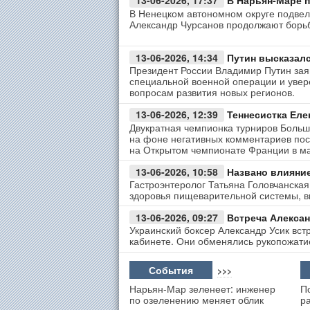
13-06-2026, 17:37
В Нарьян‑Маре 
В Ненецком автономном округе подвел
Александр Чурсанов продолжают борьб
13-06-2026, 14:34
Путин высказалс
Президент России Владимир Путин заяв
специальной военной операции и уве
вопросам развития новых регионов.
13-06-2026, 12:39
Теннесистка Еле
Двукратная чемпионка турниров Больш
на фоне негативных комментариев по
на Открытом чемпионате Франции в м
13-06-2026, 10:58
Названо влияние
Гастроэнтеролог Татьяна Головчанская
здоровья пищеварительной системы, в
13-06-2026, 09:27
Встреча Алексан
Украинский боксер Александр Усик вс
кабинете. Они обменялись рукопожати
События
>>>
Нарьян-Мар зеленеет: инженер
П
по озеленению меняет облик
р