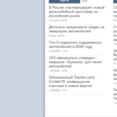
>>>
В России сертифицируют новый
С
дальнобойный кроссовер на
в
российский рынок
п
Сегодня, 06:44
30-
Депутаты предложили скидку на
Гл
эвакуацию автомобилей
р
п
Вчера, 08:30
а
Топ-3 недорогих подержанных
19-
автомобилей в 2026 году
Э
2-08-2026, 11:30
Ф
УАЗ официально утвердил
м
название «Буханка» для своих
15-
автомобилей
И
1-08-2026, 12:59
ф
Обновленный Toyota Land
ч
Cruiser70: возвращение
15-
классики и новые версии
Пе
1-08-2026, 11:41
ж
Г
14-