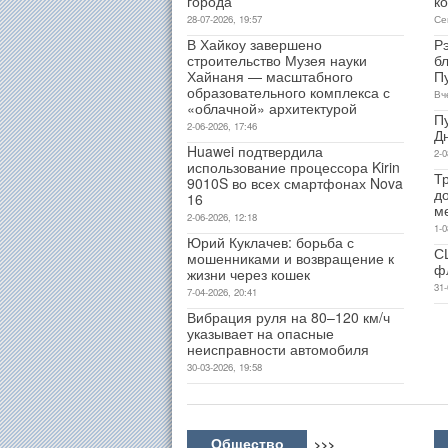
города
к
28-07-2026, 19:57
Се
В Хайкоу завершено
Р
строительство Музея науки
б
Хайнаня — масштабного
П
образовательного комплекса с
Вч
«облачной» архитектурой
П
2-06-2026, 17:46
Д
Huawei подтвердила
2-0
использование процессора Kirin
Т
9010S во всех смартфонах Nova
д
16
м
2-06-2026, 12:18
1-0
Юрий Куклачев: борьба с
С
мошенниками и возвращение к
ф
жизни через кошек
31-
7-04-2026, 20:41
Вибрация руля на 80–120 км/ч
указывает на опасные
неисправности автомобиля
30-03-2026, 19:58
Общество
>>>