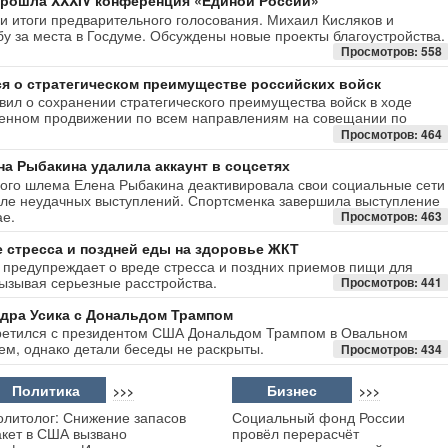
прошла XXXIV конференция «Единой России»
и итоги предварительного голосования. Михаил Кисляков и
у за места в Госдуме. Обсуждены новые проекты благоустройства.
Просмотров: 558
я о стратегическом преимуществе российских войск
ил о сохранении стратегического преимущества войск в ходе
ренном продвижении по всем направлениям на совещании по
Просмотров: 464
на Рыбакина удалила аккаунт в соцсетях
ого шлема Елена Рыбакина деактивировала свои социальные сети
сле неудачных выступлений. Спортсменка завершила выступление
ае.
Просмотров: 463
 стресса и поздней еды на здоровье ЖКТ
 предупреждает о вреде стресса и поздних приемов пищи для
ызывая серьезные расстройства.
Просмотров: 441
дра Усика с Дональдом Трампом
третился с президентом США Дональдом Трампом в Овальном
ем, однако детали беседы не раскрыты.
Просмотров: 434
Политика
Бизнес
>>>
>>>
олитолог: Снижение запасов
Социальный фонд России
акет в США вызвано
провёл перерасчёт