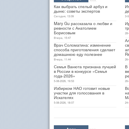
Как выбрать спелый арбуз и
Ит
дыню: советы экспертов
д
Сегодня, 13:09
3-0
Mary Gu рассказала о любви и
И
ревности с Анатолием
т
Борисовым
28-
Вчера, 15:47
А
Врач Соломатина: изменение
св
способа приготовления сделает
а
домашнюю еду полезнее
R
Вчера, 11:44
26-
Семья Ванюта признана лучшей
В
в России в конкурсе «Семья
ве
года-2026»
р
5-08-2026, 19:53
26-
Избирком НАО готовит новые
В
участки для голосования в
н
Искателях
М
5-08-2026, 18:07
24-
Авто