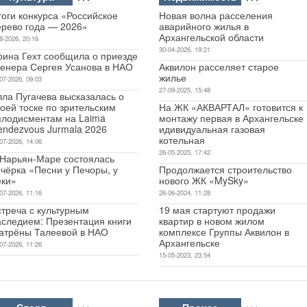
оги конкурса «Российское
Новая волна расселения
ерево года — 2026»
аварийного жилья в
Архангельской области
8-2026, 20:16
30-04-2026, 19:21
рина Гехт сообщила о приезде
ренера Сергея Усанова в НАО
Аквилон расселяет старое
жилье
07-2026, 09:03
27-09-2025, 15:48
лла Пугачева высказалась о
оей тоске по зрительским
На ЖК «АКВАРТАЛ» готовится к
плодисментам на Laima
монтажу первая в Архангельске
endezvous Jurmala 2026
идивидуальная газовая
котельная
07-2026, 14:06
26-05-2025, 17:42
 Нарьян-Маре состоялась
чёрка «Песни у Печоры, у
Продолжается строительство
еки»
нового ЖК «MySky»
07-2026, 11:16
26-06-2024, 11:28
стреча с культурным
19 мая стартуют продажи
аследием: Презентация книги
квартир в новом жилом
атрёны Талеевой в НАО
комплексе Группы Аквилон в
Архангельске
07-2026, 11:26
15-05-2023, 23:54
Спорт
Прочее