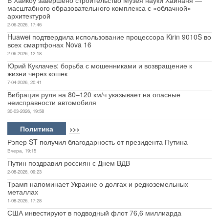
В Хайкоу завершено строительство Музея науки Хайнаня —
масштабного образовательного комплекса с «облачной»
архитектурой
2-06-2026, 17:46
Huawei подтвердила использование процессора Kirin 9010S во
всех смартфонах Nova 16
2-06-2026, 12:18
Юрий Куклачев: борьба с мошенниками и возвращение к
жизни через кошек
7-04-2026, 20:41
Вибрация руля на 80–120 км/ч указывает на опасные
неисправности автомобиля
30-03-2026, 19:58
Политика
>>>
Рэпер ST получил благодарность от президента Путина
Вчера, 19:15
Путин поздравил россиян с Днем ВДВ
2-08-2026, 09:23
Трамп напоминает Украине о долгах и редкоземельных
металлах
1-08-2026, 17:28
США инвестируют в подводный флот 76,6 миллиарда