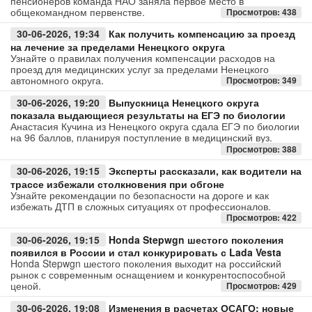
пенсионеров команда НАО заняла первое место в
общекомандном первенстве.
Просмотров: 438
Авто
30-06-2026, 19:34
Как получить компенсацию за проезд
на лечение за пределами Ненецкого округа
Спорт
Узнайте о правилах получения компенсации расходов на
проезд для медицинских услуг за пределами Ненецкого
автономного округа.
Просмотров: 349
Контакты
30-06-2026, 19:20
Выпускница Ненецкого округа
показала выдающиеся результаты на ЕГЭ по биологии
Анастасия Кучина из Ненецкого округа сдала ЕГЭ по биологии
на 96 баллов, планируя поступление в медицинский вуз.
Просмотров: 388
30-06-2026, 19:15
Эксперты рассказали, как водители на
трассе избежали столкновения при обгоне
Узнайте рекомендации по безопасности на дороге и как
избежать ДТП в сложных ситуациях от профессионалов.
Просмотров: 422
30-06-2026, 19:15
Honda Stepwgn шестого поколения
появился в России и стал конкурировать с Lada Vesta
Honda Stepwgn шестого поколения выходит на российский
рынок с современным оснащением и конкурентоспособной
ценой.
Просмотров: 429
30-06-2026, 19:08
Изменения в расчетах ОСАГО: новые