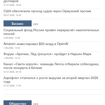
долларов
31-07-2026, 16:52
США обеспечили проход судов через Ормузский пролив
29-07-2026, 19:45
Бизнес
>>>
Социальный фонд России провёл перерасчёт накопительных
пенсий
3-08-2026, 10:39
Amazon инвестировал $50 млрд в OpenAI
1-08-2026, 14:24
Форум «Арктика. Лёд тронулся» пройдет в Нарьян-Маре
1-08-2026, 12:16
Канал «Свита короля»: команда Лепса отбирала собеседниц
после концерта в Белеке
31-07-2026, 20:18
Аэрофлот отчитался о росте выручки за второй квартал 2026
года
31-07-2026, 17:54
Общество
>>>