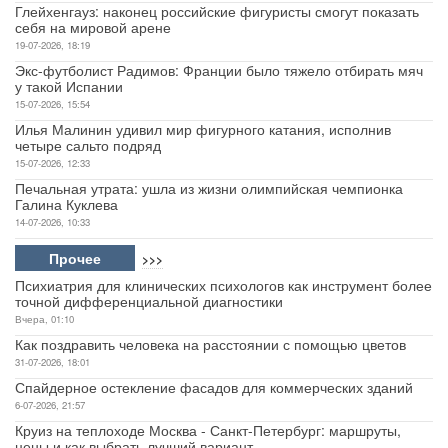
Глейхенгауз: наконец российские фигуристы смогут показать
себя на мировой арене
19-07-2026, 18:19
Экс-футболист Радимов: Франции было тяжело отбирать мяч
у такой Испании
15-07-2026, 15:54
Илья Малинин удивил мир фигурного катания, исполнив
четыре сальто подряд
15-07-2026, 12:33
Печальная утрата: ушла из жизни олимпийская чемпионка
Галина Куклева
14-07-2026, 10:33
Прочее
>>>
Психиатрия для клинических психологов как инструмент более
точной дифференциальной диагностики
Вчера, 01:10
Как поздравить человека на расстоянии с помощью цветов
31-07-2026, 18:01
Спайдерное остекление фасадов для коммерческих зданий
6-07-2026, 21:57
Круиз на теплоходе Москва - Санкт-Петербург: маршруты,
цены и как выбрать лучший вариант