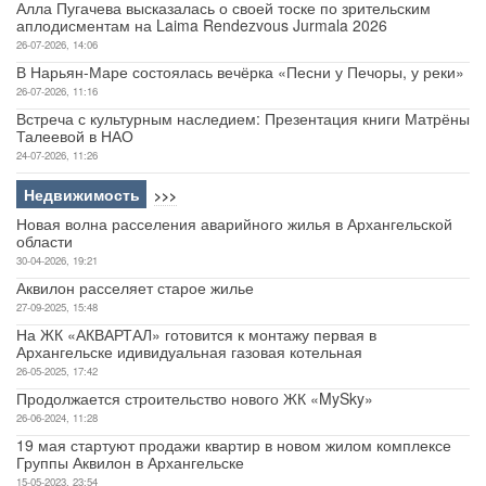
Алла Пугачева высказалась о своей тоске по зрительским
аплодисментам на Laima Rendezvous Jurmala 2026
26-07-2026, 14:06
В Нарьян-Маре состоялась вечёрка «Песни у Печоры, у реки»
26-07-2026, 11:16
Встреча с культурным наследием: Презентация книги Матрёны
Талеевой в НАО
24-07-2026, 11:26
Недвижимость
>>>
Новая волна расселения аварийного жилья в Архангельской
области
30-04-2026, 19:21
Аквилон расселяет старое жилье
27-09-2025, 15:48
На ЖК «АКВАРТАЛ» готовится к монтажу первая в
Архангельске идивидуальная газовая котельная
26-05-2025, 17:42
Продолжается строительство нового ЖК «MySky»
26-06-2024, 11:28
19 мая стартуют продажи квартир в новом жилом комплексе
Группы Аквилон в Архангельске
15-05-2023, 23:54