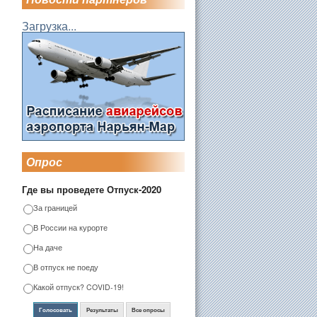
Загрузка...
Опрос
Где вы проведете Отпуск-2020
За границей
В России на курорте
На даче
В отпуск не поеду
Какой отпуск? COVID-19!
Голосовать
Результаты
Все опросы