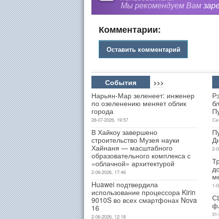
Мы рекомендуем Вам
зар
Комментарии:
Оставить комментарий
События
>>>
Нарьян-Мар зеленеет: инженер
Р
по озеленению меняет облик
б
города
П
28-07-2026, 19:57
Се
В Хайкоу завершено
П
строительство Музея науки
Д
Хайнаня — масштабного
2-0
образовательного комплекса с
Т
«облачной» архитектурой
д
2-06-2026, 17:46
м
Huawei подтвердила
1-0
использование процессора Kirin
С
9010S во всех смартфонах Nova
ф
16
31-
2-06-2026, 12:18