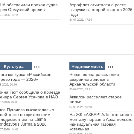
ША обеспечили проход судов
Аэрофлот отчитался о росте
ерез Ормузский пролив
выручки за второй квартал 2026
года
07-2026, 19:45
31-07-2026, 17:54
Культура
Недвижимость
>>>
>>>
оги конкурса «Российское
Новая волна расселения
ерево года — 2026»
аварийного жилья в
Архангельской области
8-2026, 20:16
30-04-2026, 19:21
рина Гехт сообщила о приезде
ренера Сергея Усанова в НАО
Аквилон расселяет старое
жилье
07-2026, 09:03
27-09-2025, 15:48
лла Пугачева высказалась о
оей тоске по зрительским
На ЖК «АКВАРТАЛ» готовится к
плодисментам на Laima
монтажу первая в Архангельске
endezvous Jurmala 2026
идивидуальная газовая
котельная
07-2026, 14:06
26-05-2025, 17:42