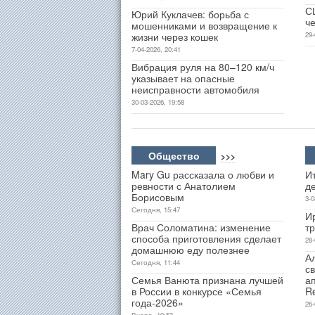
С
Юрий Куклачев: борьба с
ч
мошенниками и возвращение к
жизни через кошек
29-
7-04-2026, 20:41
Вибрация руля на 80–120 км/ч
указывает на опасные
неисправности автомобиля
30-03-2026, 19:58
Общество
>>>
Mary Gu рассказала о любви и
Ит
ревности с Анатолием
д
Борисовым
3-0
Сегодня, 15:47
И
Врач Соломатина: изменение
т
способа приготовления сделает
28-
домашнюю еду полезнее
А
Сегодня, 11:44
св
Семья Ванюта признана лучшей
а
в России в конкурсе «Семья
R
года-2026»
26-
Вчера, 19:53