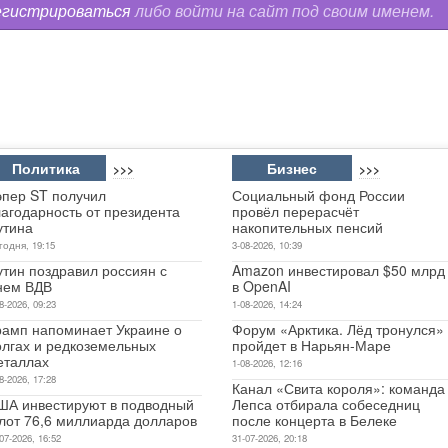
егистрироваться
либо войти на сайт под своим именем.
Политика
Бизнес
>>>
>>>
эпер ST получил
Социальный фонд России
лагодарность от президента
провёл перерасчёт
утина
накопительных пенсий
годня, 19:15
3-08-2026, 10:39
утин поздравил россиян с
Amazon инвестировал $50 млрд
нем ВДВ
в OpenAI
8-2026, 09:23
1-08-2026, 14:24
рамп напоминает Украине о
Форум «Арктика. Лёд тронулся»
олгах и редкоземельных
пройдет в Нарьян-Маре
еталлах
1-08-2026, 12:16
8-2026, 17:28
Канал «Свита короля»: команда
ША инвестируют в подводный
Лепса отбирала собеседниц
лот 76,6 миллиарда долларов
после концерта в Белеке
07-2026, 16:52
31-07-2026, 20:18