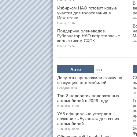
В
Избирком НАО готовит новые
ве
участки для голосования в
р
Искателях
26-
Вчера, 18:07
В
Поддержка оленеводов:
н
Губернатор НАО встретилась с
М
коллективом СХПК
24-
Вчера, 17:59
Авто
>>>
Депутаты предложили скидку на
С
эвакуацию автомобилей
в
п
Сегодня, 08:30
30-
Топ-3 недорогих подержанных
автомобилей в 2026 году
Гл
р
2-08-2026, 11:30
п
УАЗ официально утвердил
а
название «Буханка» для своих
19-
автомобилей
Э
1-08-2026, 12:59
Ф
Обновленный Toyota Land