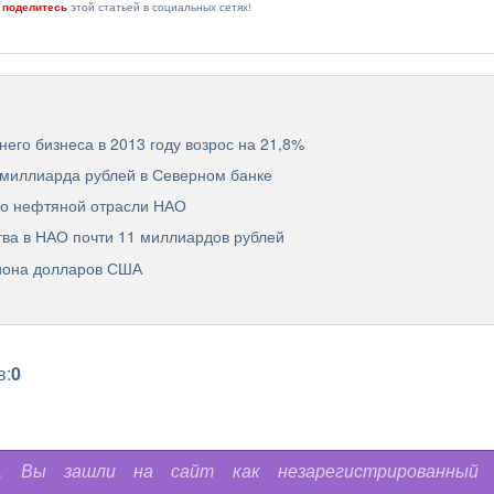
и
поделитесь
этой статьей в социальных сетях!
его бизнеса в 2013 году возрос на 21,8%
миллиарда рублей в Северном банке
по нефтяной отрасли НАО
ва в НАО почти 11 миллиардов рублей
лиона долларов США
в:
0
ь, Вы зашли на сайт как незарегистрированный