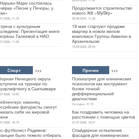
 Нарьян-Маре состоялась
чёрка «Песни у Печоры, у
Продолжается строительство
еки»
нового ЖК «MySky»
07-2026, 11:16
26-06-2024, 11:28
стреча с культурным
19 мая стартуют продажи
аследием: Презентация книги
квартир в новом жилом
атрёны Талеевой в НАО
комплексе Группы Аквилон в
Архангельске
07-2026, 11:26
15-05-2023, 23:54
Спорт
Прочее
>>>
>>>
борная Ненецкого округа
Психиатрия для клинических
ыступила на турнире по
психологов как инструмент
ауэрлифтингу в Сыктывкаре
более точной
дифференциальной
07-2026, 19:50
диагностики
ейхенгауз: наконец
Сегодня, 01:10
оссийские фигуристы смогут
оказать себя на мировой
Как поздравить человека на
рене
расстоянии с помощью цветов
07-2026, 18:19
31-07-2026, 18:01
кс-футболист Радимов:
Спайдерное остекление
ранции было тяжело отбирать
фасадов для коммерческих