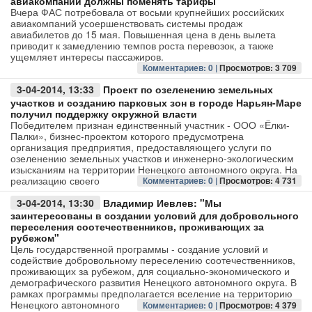
авиакомпании должны поменять тарифы
Вчера ФАС потребовала от восьми крупнейших российских
авиакомпаний усоершенствовать системы продаж
Авто
авиабилетов до 15 мая. Повышенная цена в день вылета
приводит к замедлению темпов роста перевозок, а также
ущемляет интересы пассажиров.
Спорт
Комментариев: 0 |
Просмотров: 3 709
Контакты
3-04-2014, 13:33
​Проект по озеленению земельных
участков и созданию парковых зон в городе Нарьян-Маре
получил поддержку окружной власти
Победителем признан единственный участник - ООО «Ёлки-
Палки», бизнес-проектом которого предусмотрена
организация предприятия, предоставляющего услуги по
озеленению земельных участков и инженерно-экологическим
изысканиям на территории Ненецкого автономного округа. На
реализацию своего
Комментариев: 0 |
Просмотров: 4 731
3-04-2014, 13:30
Владимир Иевлев: "Мы
заинтересованы в создании условий для добровольного
переселения соотечественников, проживающих за
рубежом"
Цель государственной программы - создание условий и
содействие добровольному переселению соотечественников,
проживающих за рубежом, для социально-экономического и
демографического развития Ненецкого автономного округа. В
рамках программы предполагается вселение на территорию
Ненецкого автономного
Комментариев: 0 |
Просмотров: 4 379