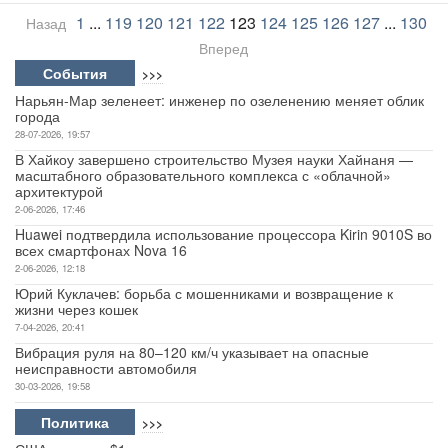
1
...
119
120
121
122
123
124
125
126
127
...
130
Назад
Вперед
События
>>>
Нарьян-Мар зеленеет: инженер по озеленению меняет облик
города
28-07-2026, 19:57
В Хайкоу завершено строительство Музея науки Хайнаня —
масштабного образовательного комплекса с «облачной»
архитектурой
2-06-2026, 17:46
Huawei подтвердила использование процессора Kirin 9010S во
всех смартфонах Nova 16
2-06-2026, 12:18
Юрий Куклачев: борьба с мошенниками и возвращение к
жизни через кошек
7-04-2026, 20:41
Вибрация руля на 80–120 км/ч указывает на опасные
неисправности автомобиля
30-03-2026, 19:58
Политика
>>>