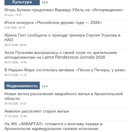
Культура
>>>
Игорь Бутман предложил Варвару Убель на «Интервидение»
Вчера, 15:07
Итоги конкурса «Российское дерево года — 2026»
3-08-2026, 20:16
Ирина Гехт сообщила о приезде тренера Сергея Усанова в
НАО
28-07-2026, 09:03
Алла Пугачева высказалась о своей тоске по зрительским
аплодисментам на Laima Rendezvous Jurmala 2026
26-07-2026, 14:06
В Нарьян-Маре состоялась вечёрка «Песни у Печоры, у реки»
26-07-2026, 11:16
Недвижимость
>>>
Новая волна расселения аварийного жилья в Архангельской
области
30-04-2026, 19:21
Аквилон расселяет старое жилье
27-09-2025, 15:48
На ЖК «АКВАРТАЛ» готовится к монтажу первая в
Архангельске идивидуальная газовая котельная