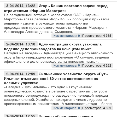
3-04-2014, 13:22
Игорь Кошин поставил задачи перед
строителями «Нарьян-Марстроя»
На сегодняшней встрече с коллективом ОАО «Нарьян-
Марстрой» глава региона Игорь Кошин сообщил о принятом
решении назначить руководителем предприятия
председателя профсоюзного комитета «Нарьян-Марстроя»
Александра Александровича Смирнова.
Комментариев: 0 |
Просмотров: 4 365
2-04-2014, 13:10
Администрация округа узаконила
ведение делопроизводства на ненецком языке
Сегодня на заседании Администрации Ненецкого автономного
округа было утверждено постановление «О случаях ведения
официального делопроизводства на ненецком языке».
Комментариев: 0 |
Просмотров: 4 262
2-04-2014, 12:59
​Сильнейшее хозяйство округа «Путь
Ильича» отметило своё 80-летие состязаниями на
оленьих упряжках
«Сегодня «Путь Ильича» - это одно из крупнейших
оленеводческих хозяйств в регионе с престижным статусом
племенного репродуктора по разведению ненецкой породы
северных оленей. Хозяйство находится в числе лидеров по
производственным показателям. А численность стада – более
Комментариев: 0 |
Просмотров: 4 899
1-04-2014, 12:55
Прошло обсуждение проекта