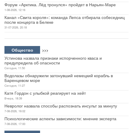
Форум «Арктика. Лёд тронулся» пройдет в Нарьян-Маре
1-08-2026, 12:16
Канал «Свита короля»: команда Лепса отбирала собеседниц
после концерта в Белеке
31-07-2026, 20:18
Общество
>>>
Устинова назвала признаки испорченного кваса и
предупредила об опасности
Сегодня, 11:50
Водолазы обнаружили затонувший немецкий корабль в
Баренцевом море
Сегодня, 11:27
Катя Гордон с улыбкой реагирует на хейт
Вчера, 18:39
Невролог назвала способы распознать инсульт за минуту
7-08-2026, 19:02
Психологические аспекты зависимости: мнение эксперта
7-08-2026, 17:00