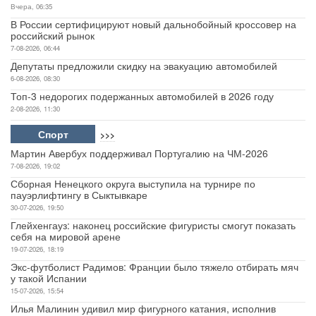
Вчера, 06:35
В России сертифицируют новый дальнобойный кроссовер на
российский рынок
7-08-2026, 06:44
Депутаты предложили скидку на эвакуацию автомобилей
6-08-2026, 08:30
Топ-3 недорогих подержанных автомобилей в 2026 году
2-08-2026, 11:30
Спорт
>>>
Мартин Авербух поддерживал Португалию на ЧМ-2026
7-08-2026, 19:02
Сборная Ненецкого округа выступила на турнире по
пауэрлифтингу в Сыктывкаре
30-07-2026, 19:50
Глейхенгауз: наконец российские фигуристы смогут показать
себя на мировой арене
19-07-2026, 18:19
Экс-футболист Радимов: Франции было тяжело отбирать мяч
у такой Испании
15-07-2026, 15:54
Илья Малинин удивил мир фигурного катания, исполнив