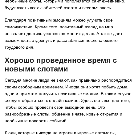
необычные слоты, которыми пополняется сайт ежедневно,
будут ждать всех любителей азарта и веселья здесь.
Авто
Благодаря позитивным эмоциям можно улучить свое
Спорт
самочувствие. Кроме того, позитивный взгляд на мир
позволяет достичь успехов во многих делах. А также дает
Контакты
возможность отдохнуть и расслабиться после сложного
трудового дня.
Хорошо проведенное время с
новыми слотами
Сегодня многие люди не знают, как правильно распорядиться
своим свободным временем. Иногда они хотят побыть дома
одни и при этом получить позитивные эмоции. В таком случае
следует обратиться к онлайн казино. Здесь есть все для того,
чтобы хорошо провести свой выходной день. Это
разнообразные слоты, общение в чате, новые открытия и
необычные повороты событий.
Люди, которые никогда не играли в игровые автоматы,