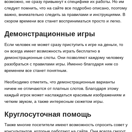
возможно, не сразу привыкнут к специфике их работы. Но им
следует помнить, что на сайте все подробно описано, поэтому
важно, внимательно следить за правилами и инструкциями. В
скором времени все станет восприниматься просто и легко.
Демонстрационные игры
Если человек не может сразу приступить к игре на деньги, то
он всегда имеет возможность играть бесплатно в
демонстрационные слоты. Они позволяют каждому человеку
разобраться с правилами игры. Именно благодаря ним со
временем все станет понятным.
Необходимо отметить, что демонстрационные варианты
ничем не отличаются от платных слотов. Благодаря этому
каждый игрок может наслаждаться красивым изображениям и
четким звуком, а также интересным сюжетом игры.
Круглосуточная помощь
Также многие посетители имеют возможность спросить совет у
консультантов, которые работают на сайте. Они всегда смогут