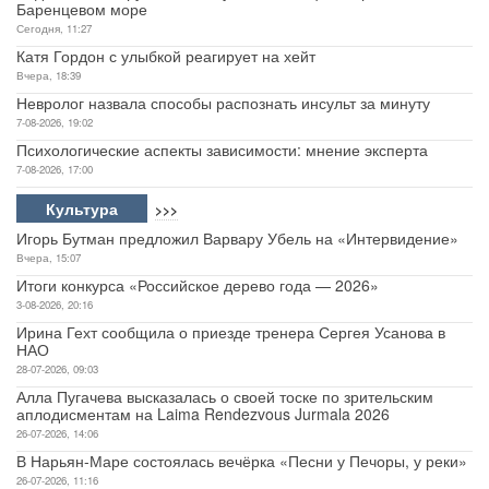
Баренцевом море
Сегодня, 11:27
Катя Гордон с улыбкой реагирует на хейт
Вчера, 18:39
Невролог назвала способы распознать инсульт за минуту
7-08-2026, 19:02
Психологические аспекты зависимости: мнение эксперта
7-08-2026, 17:00
Культура
>>>
Игорь Бутман предложил Варвару Убель на «Интервидение»
Вчера, 15:07
Итоги конкурса «Российское дерево года — 2026»
3-08-2026, 20:16
Ирина Гехт сообщила о приезде тренера Сергея Усанова в
НАО
28-07-2026, 09:03
Алла Пугачева высказалась о своей тоске по зрительским
аплодисментам на Laima Rendezvous Jurmala 2026
26-07-2026, 14:06
В Нарьян-Маре состоялась вечёрка «Песни у Печоры, у реки»
26-07-2026, 11:16