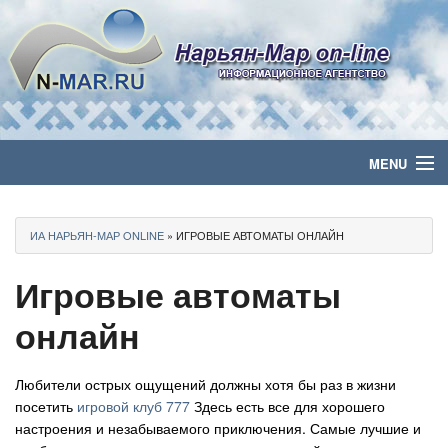
MENU
Главная
ИА НАРЬЯН-МАР ONLINE
» ИГРОВЫЕ АВТОМАТЫ ОНЛАЙН
Политика
Игровые автоматы
Бизнес
онлайн
Общество
Любители острых ощущений должны хотя бы раз в жизни
Культура
посетить
игровой клуб 777
Здесь есть все для хорошего
настроения и незабываемого приключения. Самые лучшие и
Медиа