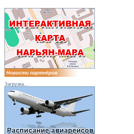
Новости партнёров
Загрузка...