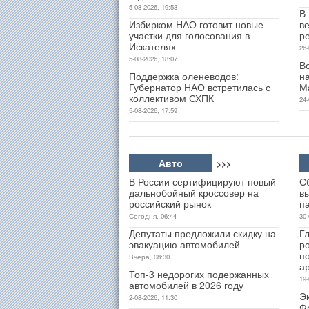
5-08-2026, 19:53
В
Избирком НАО готовит новые
ве
участки для голосования в
р
Искателях
26-
5-08-2026, 18:07
В
Поддержка оленеводов:
н
Губернатор НАО встретилась с
М
коллективом СХПК
24-
5-08-2026, 17:59
Авто
>>>
В России сертифицируют новый
С
дальнобойный кроссовер на
в
российский рынок
п
Сегодня, 06:44
30-
Депутаты предложили скидку на
Гл
эвакуацию автомобилей
р
п
Вчера, 08:30
а
Топ-3 недорогих подержанных
19-
автомобилей в 2026 году
Э
2-08-2026, 11:30
Ф