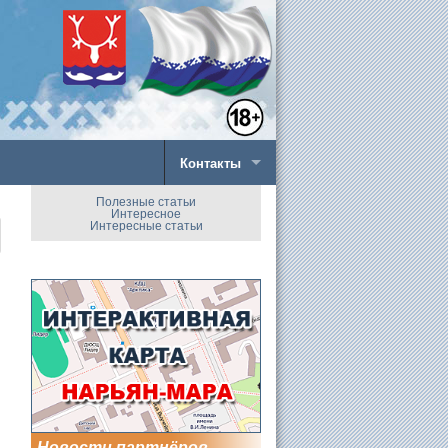
Контакты
Полезные статьи
Интересное
Интересные статьи
Новости партнёров