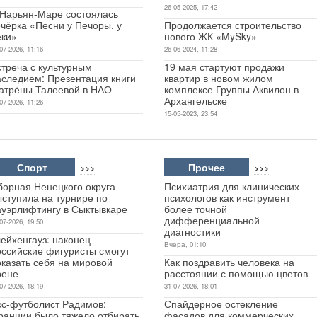
26-05-2025, 17:42
 Нарьян-Маре состоялась
чёрка «Песни у Печоры, у
Продолжается строительство
еки»
нового ЖК «MySky»
07-2026, 11:16
26-06-2024, 11:28
стреча с культурным
19 мая стартуют продажи
аследием: Презентация книги
квартир в новом жилом
атрёны Талеевой в НАО
комплексе Группы Аквилон в
Архангельске
07-2026, 11:26
15-05-2023, 23:54
Спорт
Прочее
>>>
>>>
борная Ненецкого округа
Психиатрия для клинических
ыступила на турнире по
психологов как инструмент
ауэрлифтингу в Сыктывкаре
более точной
дифференциальной
07-2026, 19:50
диагностики
ейхенгауз: наконец
Вчера, 01:10
оссийские фигуристы смогут
оказать себя на мировой
Как поздравить человека на
рене
расстоянии с помощью цветов
07-2026, 18:19
31-07-2026, 18:01
кс-футболист Радимов:
Спайдерное остекление
ранции было тяжело отбирать
фасадов для коммерческих