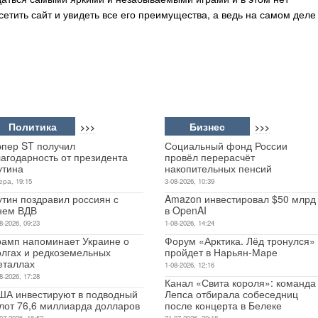
сетить сайт и увидеть все его преимущества, а ведь на самом деле
Политика
Бизнес
>>>
>>>
эпер ST получил
Социальный фонд России
лагодарность от президента
провёл перерасчёт
утина
накопительных пенсий
ера, 19:15
3-08-2026, 10:39
утин поздравил россиян с
Amazon инвестировал $50 млрд
нем ВДВ
в OpenAI
8-2026, 09:23
1-08-2026, 14:24
рамп напоминает Украине о
Форум «Арктика. Лёд тронулся»
олгах и редкоземельных
пройдет в Нарьян-Маре
еталлах
1-08-2026, 12:16
8-2026, 17:28
Канал «Свита короля»: команда
ША инвестируют в подводный
Лепса отбирала собеседниц
лот 76,6 миллиарда долларов
после концерта в Белеке
07-2026, 16:52
31-07-2026, 20:18