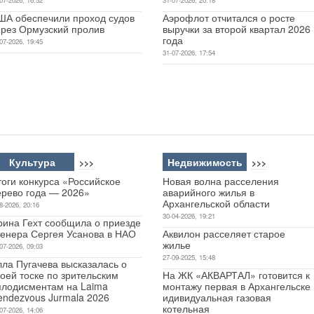
ША обеспечили проход судов
Аэрофлот отчитался о росте
ерез Ормузский пролив
выручки за второй квартал 2026
года
07-2026, 19:45
31-07-2026, 17:54
Культура
Недвижимость
>>>
>>>
оги конкурса «Российское
Новая волна расселения
ерево года — 2026»
аварийного жилья в
Архангельской области
8-2026, 20:16
30-04-2026, 19:21
рина Гехт сообщила о приезде
ренера Сергея Усанова в НАО
Аквилон расселяет старое
жилье
07-2026, 09:03
27-09-2025, 15:48
лла Пугачева высказалась о
оей тоске по зрительским
На ЖК «АКВАРТАЛ» готовится к
плодисментам на Laima
монтажу первая в Архангельске
endezvous Jurmala 2026
идивидуальная газовая
котельная
07-2026, 14:06