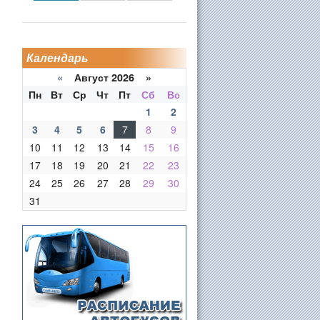
Календарь
«
Август 2026 »
Пн
Вт
Ср
Чт
Пт
Сб
Вс
1
2
3
4
5
6
7
8
9
10
11
12
13
14
15
16
17
18
19
20
21
22
23
24
25
26
27
28
29
30
31