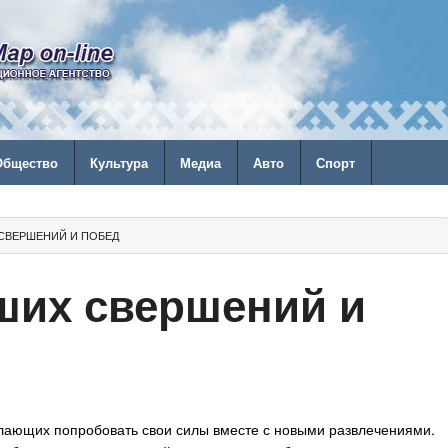
Общество
Культура
Медиа
Авто
Спорт
СВЕРШЕНИЙ И ПОБЕД
ших свершений и
лающих попробовать свои силы вместе с новыми развлечениями.