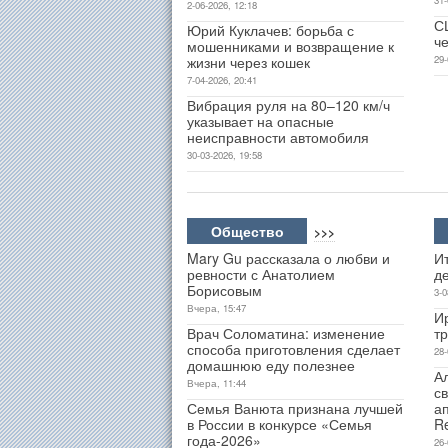
2-06-2026, 12:18
С
Юрий Куклачев: борьба с
ч
мошенниками и возвращение к
жизни через кошек
29-
7-04-2026, 20:41
Вибрация руля на 80–120 км/ч
указывает на опасные
неисправности автомобиля
30-03-2026, 19:58
Общество
>>>
Mary Gu рассказала о любви и
Ит
ревности с Анатолием
д
Борисовым
3-0
Вчера, 15:47
И
Врач Соломатина: изменение
т
способа приготовления сделает
28-
домашнюю еду полезнее
А
Вчера, 11:44
св
Семья Ванюта признана лучшей
а
в России в конкурсе «Семья
R
года-2026»
26-