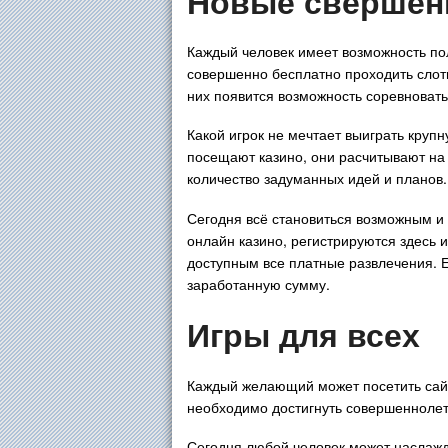
Новые свершен
Каждый человек имеет возможность пол
совершенно бесплатно проходить слоты.
них появится возможность соревноватьс
Какой игрок не мечтает выиграть круп
посещают казино, они расчитывают на
количество задуманных идей и планов.
Сегодня всё становиться возможным и 
онлайн казино, регистрируются здесь и
доступным все платные развлечения. Ес
заработанную сумму.
Игры для всех
Каждый желающий может посетить сайт 
необходимо достигнуть совершеннолети
Сегодня любой человек может наслажд