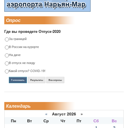
Опрос
Где вы проведете Отпуск-2020
За границей
В России на курорте
На даче
В отпуск не поеду
Какой отпуск? COVID-19!
Голосовать
Результаты
Все опросы
Календарь
«
Август 2026 »
Пн
Вт
Ср
Чт
Пт
Сб
Вс
1
2