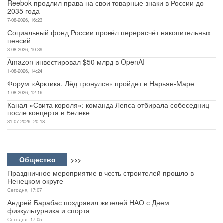
Reebok продлил права на свои товарные знаки в России до
2035 года
7-08-2026, 16:23
Социальный фонд России провёл перерасчёт накопительных
пенсий
3-08-2026, 10:39
Amazon инвестировал $50 млрд в OpenAI
1-08-2026, 14:24
Форум «Арктика. Лёд тронулся» пройдет в Нарьян-Маре
1-08-2026, 12:16
Канал «Свита короля»: команда Лепса отбирала собеседниц
после концерта в Белеке
31-07-2026, 20:18
Общество
>>>
Праздничное мероприятие в честь строителей прошло в
Ненецком округе
Сегодня, 17:07
Андрей Барабас поздравил жителей НАО с Днем
физкультурника и спорта
Сегодня, 17:05