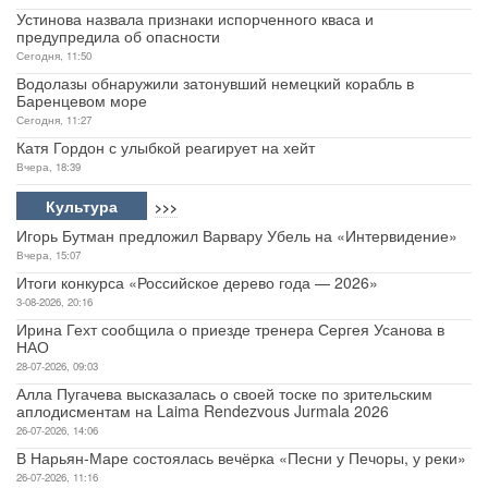
Устинова назвала признаки испорченного кваса и
предупредила об опасности
Сегодня, 11:50
Водолазы обнаружили затонувший немецкий корабль в
Баренцевом море
Сегодня, 11:27
Катя Гордон с улыбкой реагирует на хейт
Вчера, 18:39
Культура
>>>
Игорь Бутман предложил Варвару Убель на «Интервидение»
Вчера, 15:07
Итоги конкурса «Российское дерево года — 2026»
3-08-2026, 20:16
Ирина Гехт сообщила о приезде тренера Сергея Усанова в
НАО
28-07-2026, 09:03
Алла Пугачева высказалась о своей тоске по зрительским
аплодисментам на Laima Rendezvous Jurmala 2026
26-07-2026, 14:06
В Нарьян-Маре состоялась вечёрка «Песни у Печоры, у реки»
26-07-2026, 11:16