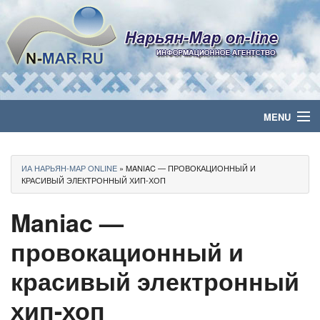
MENU
Главная
ИА НАРЬЯН-МАР ONLINE
» MANIAC — ПРОВОКАЦИОННЫЙ И
Политика
КРАСИВЫЙ ЭЛЕКТРОННЫЙ ХИП-ХОП
Maniac —
Бизнес
провокационный и
Общество
красивый электронный
Культура
хип-хоп
Медиа