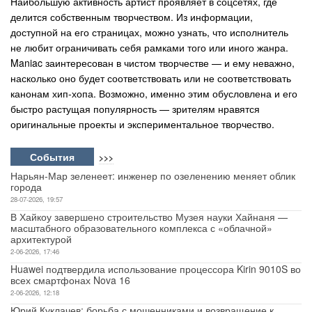
Наибольшую активность артист проявляет в соцсетях, где
делится собственным творчеством. Из информации,
доступной на его страницах, можно узнать, что исполнитель
не любит ограничивать себя рамками того или иного жанра.
Maniac заинтересован в чистом творчестве — и ему неважно,
насколько оно будет соответствовать или не соответствовать
канонам хип-хопа. Возможно, именно этим обусловлена и его
быстро растущая популярность — зрителям нравятся
оригинальные проекты и экспериментальное творчество.
События
>>>
Нарьян-Мар зеленеет: инженер по озеленению меняет облик
города
28-07-2026, 19:57
В Хайкоу завершено строительство Музея науки Хайнаня —
масштабного образовательного комплекса с «облачной»
архитектурой
2-06-2026, 17:46
Huawei подтвердила использование процессора Kirin 9010S во
всех смартфонах Nova 16
2-06-2026, 12:18
Юрий Куклачев: борьба с мошенниками и возвращение к