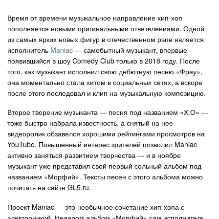
Авто
Время от времени музыкальное направление хип-хоп
пополняется новыми оригинальными ответвлениями. Одной
из самых ярких новых фигур в отечественном рэпе является
Спорт
исполнитель
Maniac
— самобытный музыкант, впервые
появившийся в шоу Comedy Club только в 2018 году. После
Контакты
того, как музыкант исполнил свою дебютную песню «Фрау»,
она моментально стала хитом в социальных сетях, а вскоре
после этого последовал и клип на музыкальную композицию.
Второе творение музыканта — песня под названием «Х.О» —
тоже быстро набрала известность, а снятый на нее
видеоролик обзавелся хорошими рейтингами просмотров на
YouTube. Повышенный интерес зрителей позволил Maniac
активно заняться развитием творчества — и в ноябре
музыкант уже представил свой первый сольный альбом под
названием «Морфий». Тексты песен с этого альбома можно
почитать на сайте GL5.ru.
Проект Maniac — это необычное сочетание хип-хопа с
электроникой. Недаром альбом «Морфий» сам исполнитель