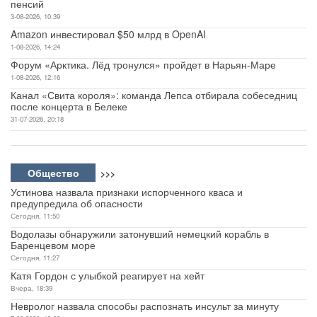
пенсий
3-08-2026, 10:39
Amazon инвестировал $50 млрд в OpenAI
1-08-2026, 14:24
Форум «Арктика. Лёд тронулся» пройдет в Нарьян-Маре
1-08-2026, 12:16
Канал «Свита короля»: команда Лепса отбирала собеседниц
после концерта в Белеке
31-07-2026, 20:18
Общество
>>>
Устинова назвала признаки испорченного кваса и
предупредила об опасности
Сегодня, 11:50
Водолазы обнаружили затонувший немецкий корабль в
Баренцевом море
Сегодня, 11:27
Катя Гордон с улыбкой реагирует на хейт
Вчера, 18:39
Невролог назвала способы распознать инсульт за минуту