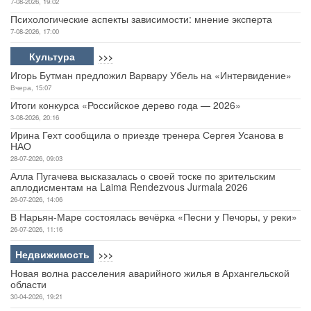
7-08-2026, 19:02
Психологические аспекты зависимости: мнение эксперта
7-08-2026, 17:00
Культура
>>>
Игорь Бутман предложил Варвару Убель на «Интервидение»
Вчера, 15:07
Итоги конкурса «Российское дерево года — 2026»
3-08-2026, 20:16
Ирина Гехт сообщила о приезде тренера Сергея Усанова в
НАО
28-07-2026, 09:03
Алла Пугачева высказалась о своей тоске по зрительским
аплодисментам на Laima Rendezvous Jurmala 2026
26-07-2026, 14:06
В Нарьян-Маре состоялась вечёрка «Песни у Печоры, у реки»
26-07-2026, 11:16
Недвижимость
>>>
Новая волна расселения аварийного жилья в Архангельской
области
30-04-2026, 19:21