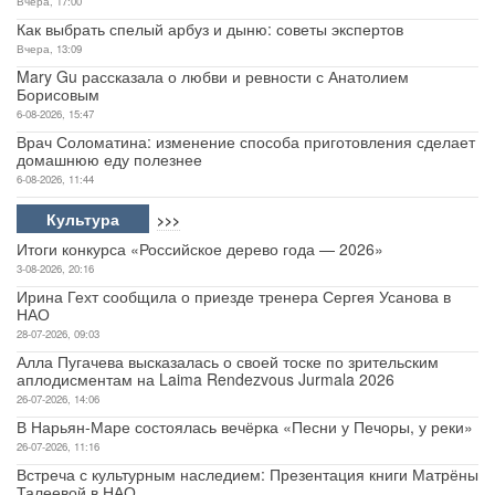
Вчера, 17:00
Как выбрать спелый арбуз и дыню: советы экспертов
Вчера, 13:09
Mary Gu рассказала о любви и ревности с Анатолием
Борисовым
6-08-2026, 15:47
Врач Соломатина: изменение способа приготовления сделает
домашнюю еду полезнее
6-08-2026, 11:44
Культура
>>>
Итоги конкурса «Российское дерево года — 2026»
3-08-2026, 20:16
Ирина Гехт сообщила о приезде тренера Сергея Усанова в
НАО
28-07-2026, 09:03
Алла Пугачева высказалась о своей тоске по зрительским
аплодисментам на Laima Rendezvous Jurmala 2026
26-07-2026, 14:06
В Нарьян-Маре состоялась вечёрка «Песни у Печоры, у реки»
26-07-2026, 11:16
Встреча с культурным наследием: Презентация книги Матрёны
Талеевой в НАО