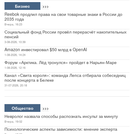
Бизнес
>>>
Reebok продлил права на свои товарные знаки в России до
2035 года
Вчера, 16:23
Социальный фонд России провёл перерасчёт накопительных
пенсий
3-08-2026, 10:39
Amazon инвестировал $50 млрд в OpenAI
1-08-2026, 14:24
Форум «Арктика. Лёд тронулся» пройдет в Нарьян-Маре
1-08-2026, 12:16
Канал «Свита короля»: команда Лепса отбирала собеседниц
после концерта в Белеке
31-07-2026, 20:18
Общество
>>>
Невролог назвала способы распознать инсульт за минуту
Вчера, 19:02
Психологические аспекты зависимости: мнение эксперта