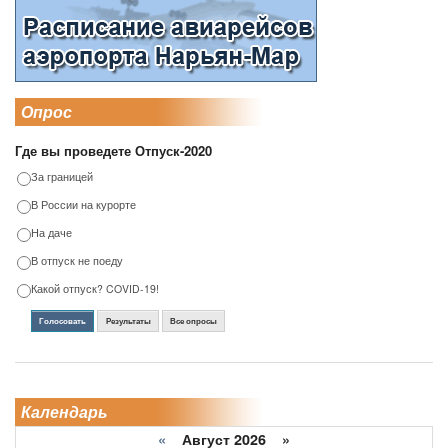
Опрос
Где вы проведете Отпуск-2020
За границей
В России на курорте
На даче
В отпуск не поеду
Какой отпуск? COVID-19!
Голосовать
Результаты
Все опросы
Календарь
«
Август 2026 »