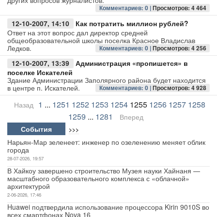
других вопросов журналистов.
Комментариев: 0 |
Просмотров: 4 464
12-10-2007, 14:10
Как потратить миллион рублей?
Ответ на этот вопрос дал директор средней
общеобразовательной школы поселка Красное Владислав
Ледков.
Комментариев: 0 |
Просмотров: 4 256
12-10-2007, 13:39
Администрация «пропишется» в
поселке Искателей
Здание Администрации Заполярного района будет находится
в центре п. Искателей.
Комментариев: 0 |
Просмотров: 4 928
1
...
1251
1252
1253
1254
1255
1256
1257
1258
Назад
1259
...
1281
Вперед
События
>>>
Нарьян-Мар зеленеет: инженер по озеленению меняет облик
города
28-07-2026, 19:57
В Хайкоу завершено строительство Музея науки Хайнаня —
масштабного образовательного комплекса с «облачной»
архитектурой
2-06-2026, 17:46
Huawei подтвердила использование процессора Kirin 9010S во
всех смартфонах Nova 16