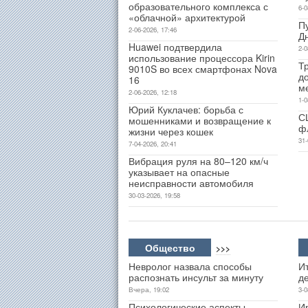
образовательного комплекса с
6-0
«облачной» архитектурой
П
2-06-2026, 17:46
Д
Huawei подтвердила
2-0
использование процессора Kirin
Т
9010S во всех смартфонах Nova
д
16
м
2-06-2026, 12:18
1-0
Юрий Куклачев: борьба с
С
мошенниками и возвращение к
ф
жизни через кошек
31-
7-04-2026, 20:41
Вибрация руля на 80–120 км/ч
указывает на опасные
неисправности автомобиля
30-03-2026, 19:58
Общество
>>>
Невролог назвала способы
Ит
распознать инсульт за минуту
д
Вчера, 19:02
3-0
Психологические аспекты
И