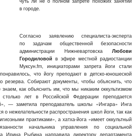
чуть ли не о полном запрете похожих занятий
в городе.
Согласно заявлению специалиста-эксперта
по задачам общественной безопасности
администрации Нижневартовска
Любови
Городиловой
в эфире местной радиостанции
Муксун.fm, инициаторами запрета йоги стали
понравилось, что йогу преподают в детско-юношеской
о резерва. Собирают документы, чтобы объяснить, что
 знаем, как объяснить им, что мы никаким оккультизмом
столько лет в Российской Федерации преподается
ой», — заметила преподаватель школы «Ингара» Инга
я о нежелательности распространения школ йоги, так как
игиозными практиками», а хатха-йога «имеет оккультный
язанности начальника управления по социальной
да Ирина Рыбина направила директору департамента