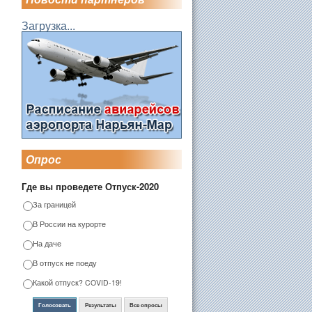
Загрузка...
Опрос
Где вы проведете Отпуск-2020
За границей
В России на курорте
На даче
В отпуск не поеду
Какой отпуск? COVID-19!
Голосовать
Результаты
Все опросы