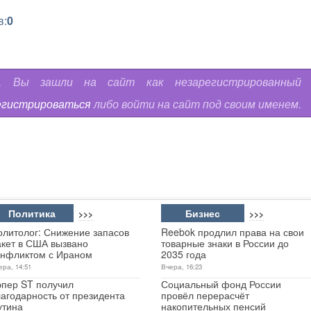
в:
0
ь, Вы зашли на сайт как незарегистрированный
егистрироваться
либо войти на сайт под своим именем.
Политика
Бизнес
>>>
>>>
олитолог: Снижение запасов
Reebok продлил права на свои
акет в США вызвано
товарные знаки в России до
онфликтом с Ираном
2035 года
ера, 14:51
Вчера, 16:23
эпер ST получил
Социальный фонд России
лагодарность от президента
провёл перерасчёт
утина
накопительных пенсий