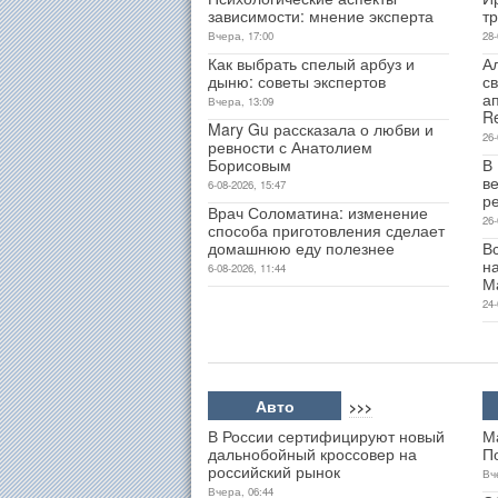
зависимости: мнение эксперта
т
Вчера, 17:00
28-
Как выбрать спелый арбуз и
А
дыню: советы экспертов
св
а
Вчера, 13:09
R
Mary Gu рассказала о любви и
26-
ревности с Анатолием
Борисовым
В
ве
6-08-2026, 15:47
р
Врач Соломатина: изменение
26-
способа приготовления сделает
домашнюю еду полезнее
В
н
6-08-2026, 11:44
М
24-
Авто
>>>
В России сертифицируют новый
М
дальнобойный кроссовер на
П
российский рынок
Вч
Вчера, 06:44