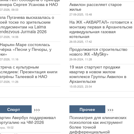
ренера Сергея Усанова в НАО
Аквилон расселяет старое
жилье
07-2026, 09:03
27-09-2025, 15:48
лла Пугачева высказалась о
оей тоске по зрительским
На ЖК «АКВАРТАЛ» готовится к
плодисментам на Laima
монтажу первая в Архангельске
endezvous Jurmala 2026
идивидуальная газовая
котельная
07-2026, 14:06
26-05-2025, 17:42
 Нарьян-Маре состоялась
чёрка «Песни у Печоры, у
Продолжается строительство
еки»
нового ЖК «MySky»
07-2026, 11:16
26-06-2024, 11:28
стреча с культурным
19 мая стартуют продажи
аследием: Презентация книги
квартир в новом жилом
атрёны Талеевой в НАО
комплексе Группы Аквилон в
Архангельске
07-2026, 11:26
15-05-2023, 23:54
Спорт
Прочее
>>>
>>>
артин Авербух поддерживал
Психиатрия для клинических
ортугалию на ЧМ-2026
психологов как инструмент
более точной
ера, 19:02
дифференциальной