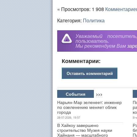
«
Просмотров: 1 908
Комментарие
Категория:
Политика
Уважаемый посетител
пользователь.
Мы рекомендуем Вам
зар
Комментарии:
Оставить комментарий
События
>>>
Нарьян-Мар зеленеет: инженер
П
по озеленению меняет облик
р
города
к
28-07-2026, 19:57
Вч
В Хайкоу завершено
Р
строительство Музея науки
б
Хайнаня — масштабного
П