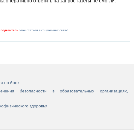
 оперативно ответить на запрос газеты не смогли.
и
поделитесь
этой статьей в социальных сетях!
я по йоге
чения безопасности в образовательных организациях,
хофизического здоровья