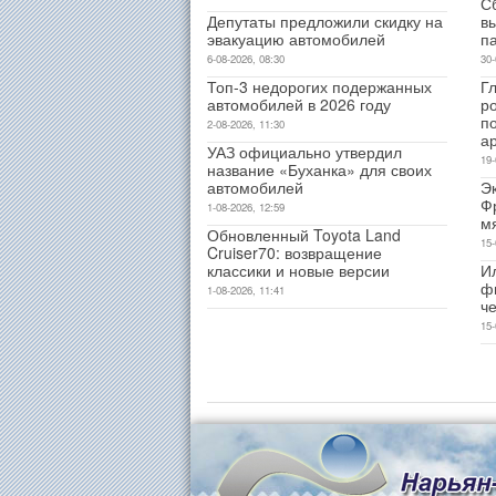
С
Депутаты предложили скидку на
в
эвакуацию автомобилей
п
6-08-2026, 08:30
30-
Топ-3 недорогих подержанных
Гл
автомобилей в 2026 году
р
п
2-08-2026, 11:30
а
УАЗ официально утвердил
19-
название «Буханка» для своих
автомобилей
Э
Ф
1-08-2026, 12:59
м
Обновленный Toyota Land
15-
Cruiser70: возвращение
классики и новые версии
И
ф
1-08-2026, 11:41
ч
15-