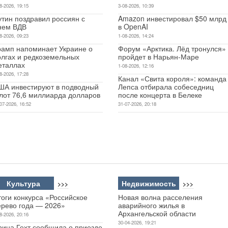
8-2026, 19:15
3-08-2026, 10:39
утин поздравил россиян с
Amazon инвестировал $50 млрд
нем ВДВ
в OpenAI
8-2026, 09:23
1-08-2026, 14:24
рамп напоминает Украине о
Форум «Арктика. Лёд тронулся»
олгах и редкоземельных
пройдет в Нарьян-Маре
еталлах
1-08-2026, 12:16
8-2026, 17:28
Канал «Свита короля»: команда
ША инвестируют в подводный
Лепса отбирала собеседниц
лот 76,6 миллиарда долларов
после концерта в Белеке
07-2026, 16:52
31-07-2026, 20:18
Культура
Недвижимость
>>>
>>>
оги конкурса «Российское
Новая волна расселения
ерево года — 2026»
аварийного жилья в
Архангельской области
8-2026, 20:16
30-04-2026, 19:21
рина Гехт сообщила о приезде