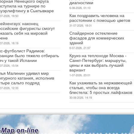
борная Ненецкого округа
диагностики
ыступила на турнире по
6-08-2026, 01:10
ауэрлифтингу в Сыктывкаре
Как поздравить человека на
07-2026, 19:50
расстоянии с помощью цветов
ейхенгауз: наконец
31-07-2026, 18:01
оссийские фигуристы смогут
оказать себя на мировой
Спайдерное остекление
рене
фасадов для коммерческих
зданий
07-2026, 18:19
6-07-2026, 21:57
кс-футболист Радимов:
ранции было тяжело отбирать
Круиз на теплоходе Москва -
яч у такой Испании
Санкт-Петербург: маршруты,
цены и как выбрать лучший
07-2026, 15:54
вариант
лья Малинин удивил мир
1-07-2026, 23:01
игурного катания, исполнив
етыре сальто подряд
Как ухаживать за нержавеющей
сталью, чтобы она всегда
07-2026, 12:33
блестела: 5 простых лайфхаков
30-06-2026, 14:19