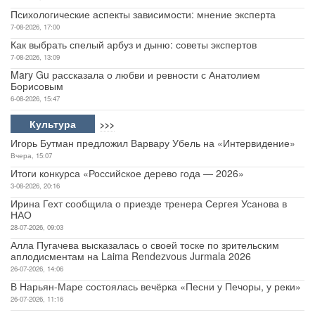
Психологические аспекты зависимости: мнение эксперта
7-08-2026, 17:00
Как выбрать спелый арбуз и дыню: советы экспертов
7-08-2026, 13:09
Mary Gu рассказала о любви и ревности с Анатолием
Борисовым
6-08-2026, 15:47
Культура
>>>
Игорь Бутман предложил Варвару Убель на «Интервидение»
Вчера, 15:07
Итоги конкурса «Российское дерево года — 2026»
3-08-2026, 20:16
Ирина Гехт сообщила о приезде тренера Сергея Усанова в
НАО
28-07-2026, 09:03
Алла Пугачева высказалась о своей тоске по зрительским
аплодисментам на Laima Rendezvous Jurmala 2026
26-07-2026, 14:06
В Нарьян-Маре состоялась вечёрка «Песни у Печоры, у реки»
26-07-2026, 11:16