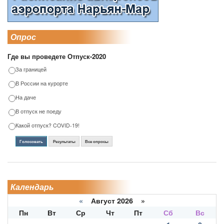
Опрос
Где вы проведете Отпуск-2020
За границей
В России на курорте
На даче
В отпуск не поеду
Какой отпуск? COVID-19!
Голосовать
Результаты
Все опросы
Календарь
«
Август 2026 »
Пн
Вт
Ср
Чт
Пт
Сб
Вс