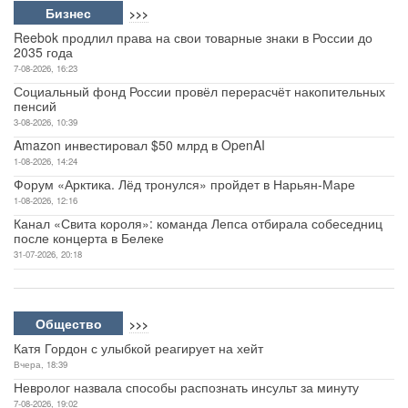
Бизнес
>>>
Reebok продлил права на свои товарные знаки в России до
2035 года
7-08-2026, 16:23
Социальный фонд России провёл перерасчёт накопительных
пенсий
3-08-2026, 10:39
Amazon инвестировал $50 млрд в OpenAI
1-08-2026, 14:24
Форум «Арктика. Лёд тронулся» пройдет в Нарьян-Маре
1-08-2026, 12:16
Канал «Свита короля»: команда Лепса отбирала собеседниц
после концерта в Белеке
31-07-2026, 20:18
Общество
>>>
Катя Гордон с улыбкой реагирует на хейт
Вчера, 18:39
Невролог назвала способы распознать инсульт за минуту
7-08-2026, 19:02