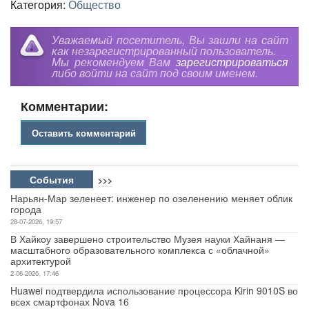
Категория:
Общество
Уважаемый посетитель, Вы зашли на сайт
как незарегистрированный пользователь.
Мы рекомендуем Вам
зарегистрироваться
либо войти на сайт под своим именем.
Комментарии:
Оставить комментарий
События
>>>
Нарьян-Мар зеленеет: инженер по озеленению меняет облик
города
28-07-2026, 19:57
В Хайкоу завершено строительство Музея науки Хайнаня —
масштабного образовательного комплекса с «облачной»
архитектурой
2-06-2026, 17:46
Huawei подтвердила использование процессора Kirin 9010S во
всех смартфонах Nova 16