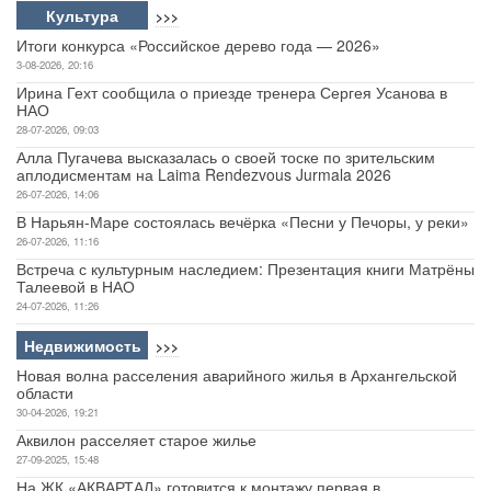
Культура
>>>
Итоги конкурса «Российское дерево года — 2026»
3-08-2026, 20:16
Ирина Гехт сообщила о приезде тренера Сергея Усанова в
НАО
28-07-2026, 09:03
Алла Пугачева высказалась о своей тоске по зрительским
аплодисментам на Laima Rendezvous Jurmala 2026
26-07-2026, 14:06
В Нарьян-Маре состоялась вечёрка «Песни у Печоры, у реки»
26-07-2026, 11:16
Встреча с культурным наследием: Презентация книги Матрёны
Талеевой в НАО
24-07-2026, 11:26
Недвижимость
>>>
Новая волна расселения аварийного жилья в Архангельской
области
30-04-2026, 19:21
Аквилон расселяет старое жилье
27-09-2025, 15:48
На ЖК «АКВАРТАЛ» готовится к монтажу первая в