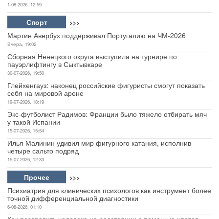
1-08-2026, 12:59
Спорт
>>>
Мартин Авербух поддерживал Португалию на ЧМ-2026
Вчера, 19:02
Сборная Ненецкого округа выступила на турнире по
пауэрлифтингу в Сыктывкаре
30-07-2026, 19:50
Глейхенгауз: наконец российские фигуристы смогут показать
себя на мировой арене
19-07-2026, 18:19
Экс-футболист Радимов: Франции было тяжело отбирать мяч
у такой Испании
15-07-2026, 15:54
Илья Малинин удивил мир фигурного катания, исполнив
четыре сальто подряд
15-07-2026, 12:33
Прочее
>>>
Психиатрия для клинических психологов как инструмент более
точной дифференциальной диагностики
6-08-2026, 01:10
Как поздравить человека на расстоянии с помощью цветов