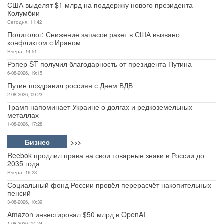
США выделят $1 млрд на поддержку нового президента
Колумбии
Сегодня, 11:42
Политолог: Снижение запасов ракет в США вызвано
конфликтом с Ираном
Вчера, 14:51
Рэпер ST получил благодарность от президента Путина
6-08-2026, 19:15
Путин поздравил россиян с Днем ВДВ
2-08-2026, 09:23
Трамп напоминает Украине о долгах и редкоземельных
металлах
1-08-2026, 17:28
Бизнес
>>>
Reebok продлил права на свои товарные знаки в России до
2035 года
Вчера, 16:23
Социальный фонд России провёл перерасчёт накопительных
пенсий
3-08-2026, 10:39
Amazon инвестировал $50 млрд в OpenAI
1-08-2026, 14:24