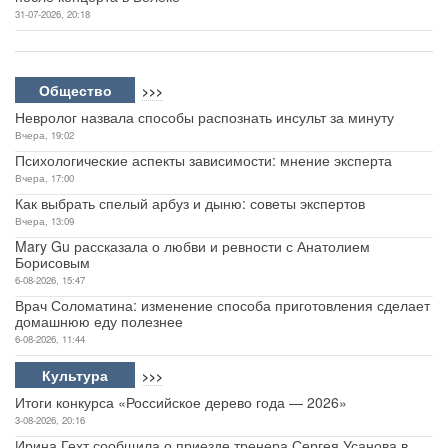
31-07-2026, 20:18
Общество
>>>
Невролог назвала способы распознать инсульт за минуту
Вчера, 19:02
Психологические аспекты зависимости: мнение эксперта
Вчера, 17:00
Как выбрать спелый арбуз и дыню: советы экспертов
Вчера, 13:09
Mary Gu рассказала о любви и ревности с Анатолием
Борисовым
6-08-2026, 15:47
Врач Соломатина: изменение способа приготовления сделает
домашнюю еду полезнее
6-08-2026, 11:44
Культура
>>>
Итоги конкурса «Российское дерево года — 2026»
3-08-2026, 20:16
Ирина Гехт сообщила о приезде тренера Сергея Усанова в