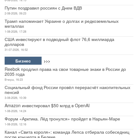
Путин поздравил россиян с Днем ВДВ
2-08-2026, 09:23
Трамп напоминает Украине о долгах и редкоземельных
металлах
1-08-2026, 17:28
США инвестируют в подводный флот 76,6 миллиарда
долларов
31-07-2026, 16:52
Бизнес
>>>
Reebok продлил права на свои товарные знаки в России до
2035 года
Вчера, 16:23
Социальный фонд России провёл перерасчёт накопительных
пенсий
3-08-2026, 10:39
Amazon инвестировал $50 млрд в OpenAI
1-08-2026, 14:24
Форум «Арктика. Лёд тронулся» пройдет в Нарьян-Маре
1-08-2026, 12:16
Канал «Свита короля»: команда Лепса отбирала собеседниц
после концерта в Белеке