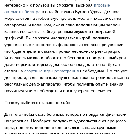
интересно и с пользой вы сможете, выбирая
игровые
Авто
автоматы белатра
в онлайн казино Вулкан Удачи. Для вас -
море слотов на любой вкус, где есть место и классическим
Спорт
аппаратам, и новинкам, ежедневно пополняющим запасы
казино. все слоты - с безупречным звуком и прекрасной
графикой. Вы сможете наслаждаться игрой, получать
Контакты
удовольствие и пополнять финансовые запасы при условии,
что будете делать ставки, пройдя несложную регистрацию.
Хотя здесь можно и абсолютно бесплатно поиграть, выбирая
демо-версии, которых здесь более чем достаточно. Делая
ставки на
азартные игры регистрация
необходима. Но это уже
для профи, ведь новичкам лучше все-таки потренироваться на
бесплатных демо-аппаратах, чтобы получить опыт и знания,
научиться часто побеждать и стать увереннее, смелее.
Почему выбирают казино онлайн
Для того чтобы стать богатым, теперь не придется физически
напрягаться. Наоборот, получайте удовольствие от процесса
игры, при этом пополняя финансовые запасы крупными
выигрышами, выраженными в денежном эквиваленте за