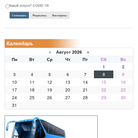
Какой отпуск? COVID-19!
Голосовать
Результаты
Все опросы
Календарь
«
Август 2026 »
Пн
Вт
Ср
Чт
Пт
Сб
Вс
1
2
3
4
5
6
7
8
9
10
11
12
13
14
15
16
17
18
19
20
21
22
23
24
25
26
27
28
29
30
31