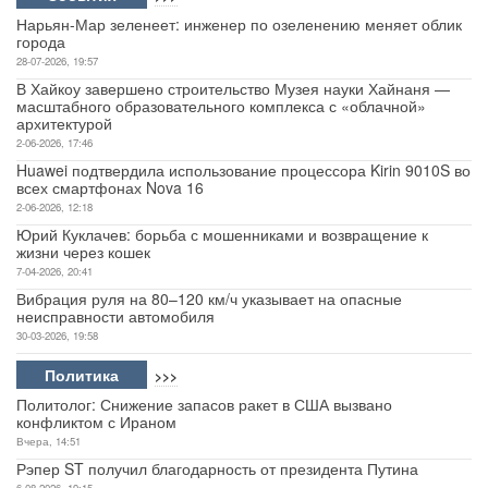
Нарьян-Мар зеленеет: инженер по озеленению меняет облик
города
28-07-2026, 19:57
В Хайкоу завершено строительство Музея науки Хайнаня —
масштабного образовательного комплекса с «облачной»
архитектурой
2-06-2026, 17:46
Huawei подтвердила использование процессора Kirin 9010S во
всех смартфонах Nova 16
2-06-2026, 12:18
Юрий Куклачев: борьба с мошенниками и возвращение к
жизни через кошек
7-04-2026, 20:41
Вибрация руля на 80–120 км/ч указывает на опасные
неисправности автомобиля
30-03-2026, 19:58
Политика
>>>
Политолог: Снижение запасов ракет в США вызвано
конфликтом с Ираном
Вчера, 14:51
Рэпер ST получил благодарность от президента Путина
6-08-2026, 19:15