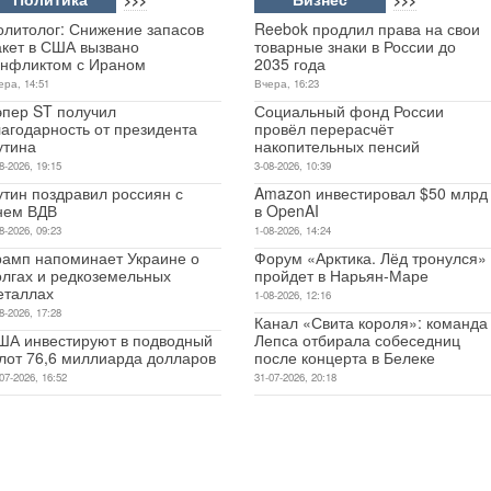
>>>
>>>
олитолог: Снижение запасов
Reebok продлил права на свои
акет в США вызвано
товарные знаки в России до
онфликтом с Ираном
2035 года
ера, 14:51
Вчера, 16:23
эпер ST получил
Социальный фонд России
лагодарность от президента
провёл перерасчёт
утина
накопительных пенсий
8-2026, 19:15
3-08-2026, 10:39
утин поздравил россиян с
Amazon инвестировал $50 млрд
нем ВДВ
в OpenAI
8-2026, 09:23
1-08-2026, 14:24
рамп напоминает Украине о
Форум «Арктика. Лёд тронулся»
олгах и редкоземельных
пройдет в Нарьян-Маре
еталлах
1-08-2026, 12:16
8-2026, 17:28
Канал «Свита короля»: команда
ША инвестируют в подводный
Лепса отбирала собеседниц
лот 76,6 миллиарда долларов
после концерта в Белеке
07-2026, 16:52
31-07-2026, 20:18