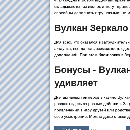
складываются из иконок и могут прине
способны дополнить игру новыми, не 
Вулкан Зеркало 
Для всех, кто оказался в затруднитель
аккаунта, всегда есть возможность сдел
дополнений. При этом блокировка в Зе
Бонусы - Вулка
удивляет
Для активных геймеров в казино Вулк
раздают здесь за разные действия. За 
привлечении в игру друзей или родств
свое усмотрение. Можно даже ставки д
События