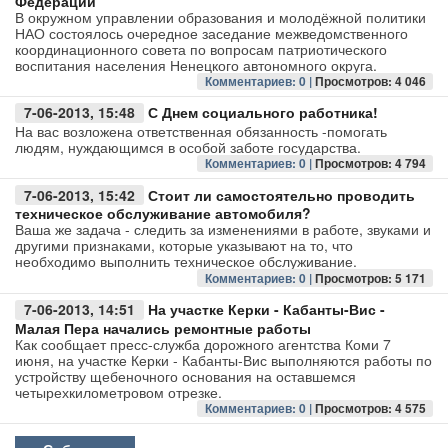
Федерации
В окружном управлении образования и молодёжной политики
НАО состоялось очередное заседание межведомственного
Авто
координационного совета по вопросам патриотического
воспитания населения Ненецкого автономного округа.
Спорт
Комментариев: 0 |
Просмотров: 4 046
7-06-2013, 15:48
С Днем социального работника!
Контакты
На вас возложена ответственная обязанность -помогать
людям, нуждающимся в особой заботе государства.
Комментариев: 0 |
Просмотров: 4 794
7-06-2013, 15:42
Стоит ли самостоятельно проводить
техническое обслуживание автомобиля?
Ваша же задача - следить за изменениями в работе, звуками и
другими признаками, которые указывают на то, что
необходимо выполнить техническое обслуживание.
Комментариев: 0 |
Просмотров: 5 171
7-06-2013, 14:51
На участке Керки - Кабанты-Вис -
Малая Пера начались ремонтные работы
Как сообщает пресс-служба дорожного агентства Коми 7
июня, на участке Керки - Кабанты-Вис выполняются работы по
устройству щебеночного основания на оставшемся
четырехкилометровом отрезке.
Комментариев: 0 |
Просмотров: 4 575