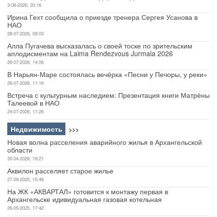
3-08-2026, 20:16
Ирина Гехт сообщила о приезде тренера Сергея Усанова в
НАО
28-07-2026, 09:03
Алла Пугачева высказалась о своей тоске по зрительским
аплодисментам на Laima Rendezvous Jurmala 2026
26-07-2026, 14:06
В Нарьян-Маре состоялась вечёрка «Песни у Печоры, у реки»
26-07-2026, 11:16
Встреча с культурным наследием: Презентация книги Матрёны
Талеевой в НАО
24-07-2026, 11:26
Недвижимость
>>>
Новая волна расселения аварийного жилья в Архангельской
области
30-04-2026, 19:21
Аквилон расселяет старое жилье
27-09-2025, 15:48
На ЖК «АКВАРТАЛ» готовится к монтажу первая в
Архангельске идивидуальная газовая котельная
26-05-2025, 17:42