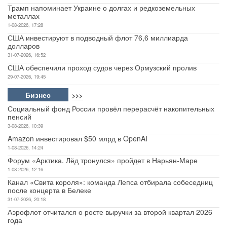
Трамп напоминает Украине о долгах и редкоземельных
металлах
1-08-2026, 17:28
США инвестируют в подводный флот 76,6 миллиарда
долларов
31-07-2026, 16:52
США обеспечили проход судов через Ормузский пролив
29-07-2026, 19:45
Бизнес
>>>
Социальный фонд России провёл перерасчёт накопительных
пенсий
3-08-2026, 10:39
Amazon инвестировал $50 млрд в OpenAI
1-08-2026, 14:24
Форум «Арктика. Лёд тронулся» пройдет в Нарьян-Маре
1-08-2026, 12:16
Канал «Свита короля»: команда Лепса отбирала собеседниц
после концерта в Белеке
31-07-2026, 20:18
Аэрофлот отчитался о росте выручки за второй квартал 2026
года