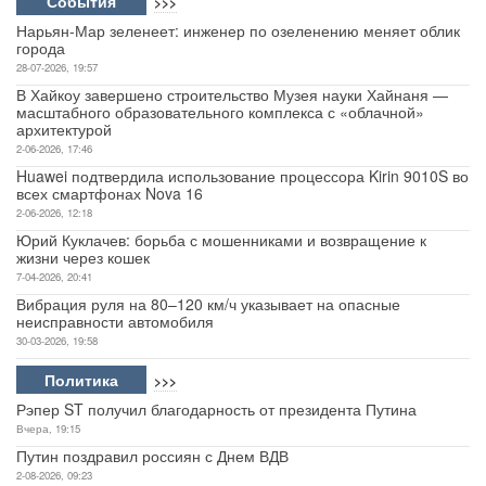
События
>>>
Нарьян-Мар зеленеет: инженер по озеленению меняет облик
города
28-07-2026, 19:57
В Хайкоу завершено строительство Музея науки Хайнаня —
масштабного образовательного комплекса с «облачной»
архитектурой
2-06-2026, 17:46
Huawei подтвердила использование процессора Kirin 9010S во
всех смартфонах Nova 16
2-06-2026, 12:18
Юрий Куклачев: борьба с мошенниками и возвращение к
жизни через кошек
7-04-2026, 20:41
Вибрация руля на 80–120 км/ч указывает на опасные
неисправности автомобиля
30-03-2026, 19:58
Политика
>>>
Рэпер ST получил благодарность от президента Путина
Вчера, 19:15
Путин поздравил россиян с Днем ВДВ
2-08-2026, 09:23