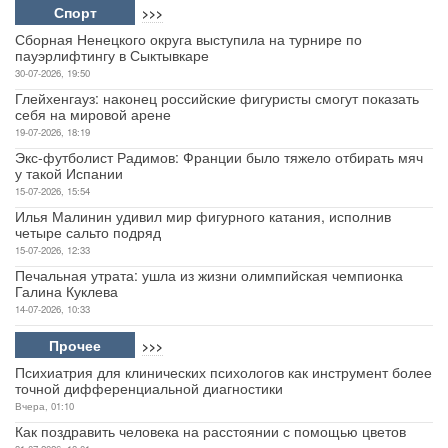
Спорт
>>>
Сборная Ненецкого округа выступила на турнире по
пауэрлифтингу в Сыктывкаре
30-07-2026, 19:50
Глейхенгауз: наконец российские фигуристы смогут показать
себя на мировой арене
19-07-2026, 18:19
Экс-футболист Радимов: Франции было тяжело отбирать мяч
у такой Испании
15-07-2026, 15:54
Илья Малинин удивил мир фигурного катания, исполнив
четыре сальто подряд
15-07-2026, 12:33
Печальная утрата: ушла из жизни олимпийская чемпионка
Галина Куклева
14-07-2026, 10:33
Прочее
>>>
Психиатрия для клинических психологов как инструмент более
точной дифференциальной диагностики
Вчера, 01:10
Как поздравить человека на расстоянии с помощью цветов