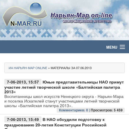
MENU
Главная
ИА НАРЬЯН-МАР ONLINE
» МАТЕРИАЛЫ ЗА 07.06.2013
Политика
7-06-2013, 15:57
Юные представительницы НАО примут
Бизнес
участие летней творческой школе «Балтийская палитра
2013»
Воспитанницы школ искусств Ненецкого округа - Нарьян-Мара
Общество
и поселка Искателей станут участницами летней творческой
школы «Балтийская палитра 2013».
Комментариев: 0 |
Просмотров: 5 459
Культура
7-06-2013, 15:49
В НАО обсудили подготовку к
празднованию 20-летия Конституции Российской
Медиа