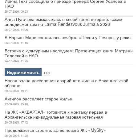
Ирина Гехт сообщила о приезде тренера Сергея Усанова в
НАО
28-07-2026, 09:03
Алла Пугачева высказалась о своей тоске по зрительским
аплодисментам на Laima Rendezvous Jurmala 2026
26-07-2026, 14:06
В Нарьян-Маре состоялась вечёрка «Песни у Печоры, у реки»
26-07-2026, 11:16
Встреча с культурным наследием: Презентация книги Матрёны
Талеевой в НАО
24-07-2026, 11:26
Недвижимость
>>>
Новая волна расселения аварийного жилья в Архангельской
области
30-04-2026, 19:21
Аквилон расселяет старое жилье
27-09-2025, 15:48
На ЖК «АКВАРТАЛ» готовится к монтажу первая в
Архангельске идивидуальная газовая котельная
26-05-2025, 17:42
Продолжается строительство нового ЖК «MySky»
26-06-2024, 11:28