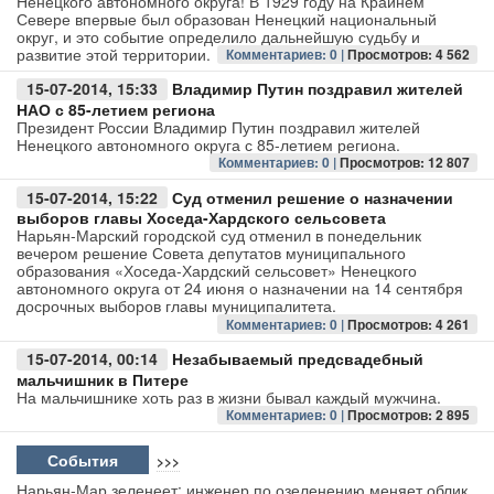
Ненецкого автономного округа! В 1929 году на Крайнем
Севере впервые был образован Ненецкий национальный
округ, и это событие определило дальнейшую судьбу и
Авто
развитие этой территории.
Комментариев: 0 |
Просмотров: 4 562
15-07-2014, 15:33
Владимир Путин поздравил жителей
Спорт
НАО с 85-летием региона
Президент России Владимир Путин поздравил жителей
Контакты
Ненецкого автономного округа с 85-летием региона.
Комментариев: 0 |
Просмотров: 12 807
15-07-2014, 15:22
Суд отменил решение о назначении
выборов главы Хоседа-Хардского сельсовета
Нарьян-Марский городской суд отменил в понедельник
вечером решение Совета депутатов муниципального
образования «Хоседа-Хардский сельсовет» Ненецкого
автономного округа от 24 июня о назначении на 14 сентября
досрочных выборов главы муниципалитета.
Комментариев: 0 |
Просмотров: 4 261
15-07-2014, 00:14
Незабываемый предсвадебный
мальчишник в Питере
На мальчишнике хоть раз в жизни бывал каждый мужчина.
Комментариев: 0 |
Просмотров: 2 895
События
>>>
Нарьян-Мар зеленеет: инженер по озеленению меняет облик