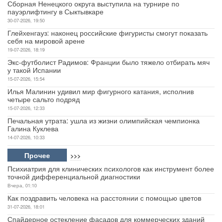
Сборная Ненецкого округа выступила на турнире по
пауэрлифтингу в Сыктывкаре
30-07-2026, 19:50
Глейхенгауз: наконец российские фигуристы смогут показать
себя на мировой арене
19-07-2026, 18:19
Экс-футболист Радимов: Франции было тяжело отбирать мяч
у такой Испании
15-07-2026, 15:54
Илья Малинин удивил мир фигурного катания, исполнив
четыре сальто подряд
15-07-2026, 12:33
Печальная утрата: ушла из жизни олимпийская чемпионка
Галина Куклева
14-07-2026, 10:33
Прочее
>>>
Психиатрия для клинических психологов как инструмент более
точной дифференциальной диагностики
Вчера, 01:10
Как поздравить человека на расстоянии с помощью цветов
31-07-2026, 18:01
Спайдерное остекление фасадов для коммерческих зданий