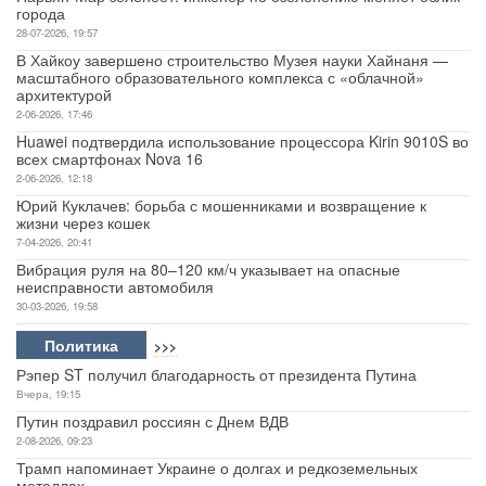
города
28-07-2026, 19:57
В Хайкоу завершено строительство Музея науки Хайнаня —
масштабного образовательного комплекса с «облачной»
архитектурой
2-06-2026, 17:46
Huawei подтвердила использование процессора Kirin 9010S во
всех смартфонах Nova 16
2-06-2026, 12:18
Юрий Куклачев: борьба с мошенниками и возвращение к
жизни через кошек
7-04-2026, 20:41
Вибрация руля на 80–120 км/ч указывает на опасные
неисправности автомобиля
30-03-2026, 19:58
Политика
>>>
Рэпер ST получил благодарность от президента Путина
Вчера, 19:15
Путин поздравил россиян с Днем ВДВ
2-08-2026, 09:23
Трамп напоминает Украине о долгах и редкоземельных
металлах