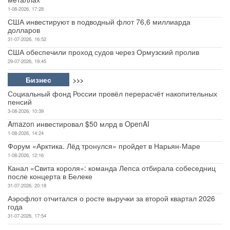
1-08-2026, 17:28
США инвестируют в подводный флот 76,6 миллиарда
долларов
31-07-2026, 16:52
США обеспечили проход судов через Ормузский пролив
29-07-2026, 19:45
Бизнес
>>>
Социальный фонд России провёл перерасчёт накопительных
пенсий
3-08-2026, 10:39
Amazon инвестировал $50 млрд в OpenAI
1-08-2026, 14:24
Форум «Арктика. Лёд тронулся» пройдет в Нарьян-Маре
1-08-2026, 12:16
Канал «Свита короля»: команда Лепса отбирала собеседниц
после концерта в Белеке
31-07-2026, 20:18
Аэрофлот отчитался о росте выручки за второй квартал 2026
года
31-07-2026, 17:54