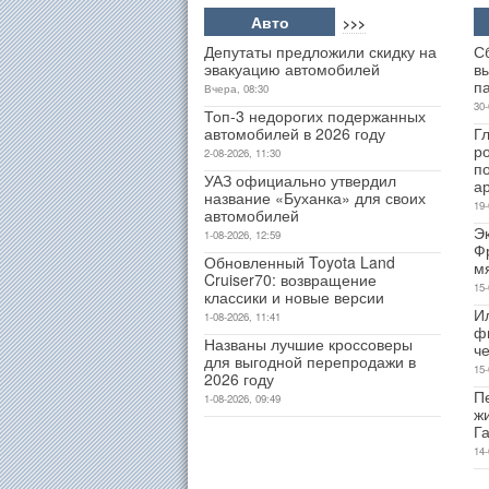
Авто
>>>
Депутаты предложили скидку на
С
эвакуацию автомобилей
в
п
Вчера, 08:30
30-
Топ-3 недорогих подержанных
автомобилей в 2026 году
Гл
р
2-08-2026, 11:30
п
УАЗ официально утвердил
а
название «Буханка» для своих
19-
автомобилей
Э
1-08-2026, 12:59
Ф
Обновленный Toyota Land
м
Cruiser70: возвращение
15-
классики и новые версии
И
1-08-2026, 11:41
ф
Названы лучшие кроссоверы
ч
для выгодной перепродажи в
15-
2026 году
Пе
1-08-2026, 09:49
ж
Г
14-