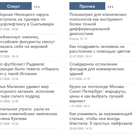
Спорт
Прочее
>>>
>>>
борная Ненецкого округа
Психиатрия для клинических
ыступила на турнире по
психологов как инструмент
ауэрлифтингу в Сыктывкаре
более точной
дифференциальной
07-2026, 19:50
диагностики
ейхенгауз: наконец
Вчера, 01:10
оссийские фигуристы смогут
оказать себя на мировой
Как поздравить человека на
рене
расстоянии с помощью цветов
07-2026, 18:19
31-07-2026, 18:01
кс-футболист Радимов:
Спайдерное остекление
ранции было тяжело отбирать
фасадов для коммерческих
яч у такой Испании
зданий
07-2026, 15:54
6-07-2026, 21:57
лья Малинин удивил мир
Круиз на теплоходе Москва -
игурного катания, исполнив
Санкт-Петербург: маршруты,
етыре сальто подряд
цены и как выбрать лучший
вариант
07-2026, 12:33
1-07-2026, 23:01
чальная утрата: ушла из
изни олимпийская чемпионка
Как ухаживать за нержавеющей
алина Куклева
сталью, чтобы она всегда
блестела: 5 простых лайфхаков
07-2026, 10:33
30-06-2026, 14:19