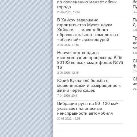
по озеленению меняет облик
б
города
П
28-07-2026, 19:57
Вч
В Хайкоу завершено
П
строительство Музея науки
Д
Хайнаня — масштабного
2-0
образовательного комплекса с
Т
«облачной» архитектурой
д
2-06-2026, 17:46
м
Huawei подтвердила
1-0
использование процессора Kirin
С
9010S во всех смартфонах Nova
ф
16
31-
2-06-2026, 12:18
С
Юрий Куклачев: борьба с
ч
мошенниками и возвращение к
жизни через кошек
29-
7-04-2026, 20:41
Вибрация руля на 80–120 км/ч
указывает на опасные
неисправности автомобиля
30-03-2026, 19:58