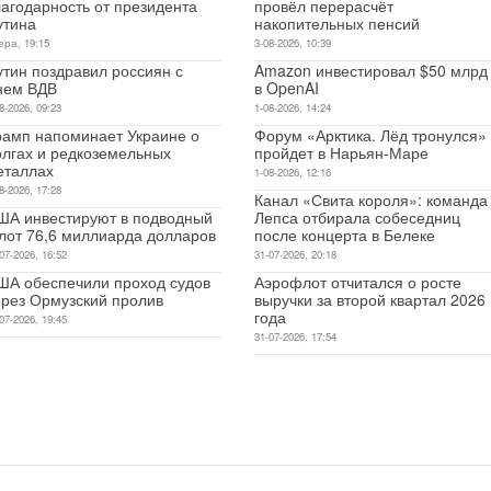
лагодарность от президента
провёл перерасчёт
утина
накопительных пенсий
ера, 19:15
3-08-2026, 10:39
утин поздравил россиян с
Amazon инвестировал $50 млрд
нем ВДВ
в OpenAI
8-2026, 09:23
1-08-2026, 14:24
рамп напоминает Украине о
Форум «Арктика. Лёд тронулся»
олгах и редкоземельных
пройдет в Нарьян-Маре
еталлах
1-08-2026, 12:16
8-2026, 17:28
Канал «Свита короля»: команда
ША инвестируют в подводный
Лепса отбирала собеседниц
лот 76,6 миллиарда долларов
после концерта в Белеке
07-2026, 16:52
31-07-2026, 20:18
ША обеспечили проход судов
Аэрофлот отчитался о росте
ерез Ормузский пролив
выручки за второй квартал 2026
года
07-2026, 19:45
31-07-2026, 17:54