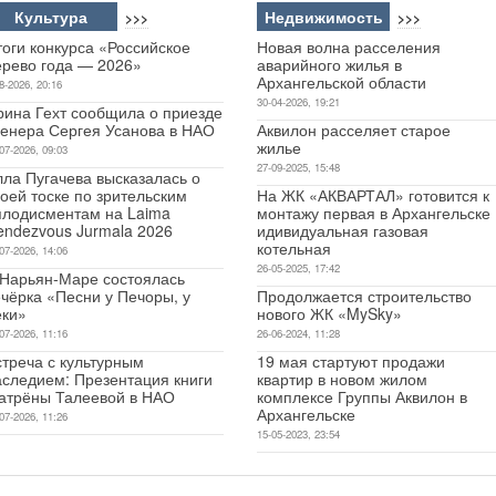
Культура
Недвижимость
>>>
>>>
оги конкурса «Российское
Новая волна расселения
ерево года — 2026»
аварийного жилья в
Архангельской области
8-2026, 20:16
30-04-2026, 19:21
рина Гехт сообщила о приезде
ренера Сергея Усанова в НАО
Аквилон расселяет старое
жилье
07-2026, 09:03
27-09-2025, 15:48
лла Пугачева высказалась о
оей тоске по зрительским
На ЖК «АКВАРТАЛ» готовится к
плодисментам на Laima
монтажу первая в Архангельске
endezvous Jurmala 2026
идивидуальная газовая
котельная
07-2026, 14:06
26-05-2025, 17:42
 Нарьян-Маре состоялась
чёрка «Песни у Печоры, у
Продолжается строительство
еки»
нового ЖК «MySky»
07-2026, 11:16
26-06-2024, 11:28
стреча с культурным
19 мая стартуют продажи
аследием: Презентация книги
квартир в новом жилом
атрёны Талеевой в НАО
комплексе Группы Аквилон в
Архангельске
07-2026, 11:26
15-05-2023, 23:54