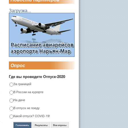
Загрузка...
Опрос
Где вы проведете Отпуск-2020
За границей
В России на курорте
На даче
В отпуск не поеду
Какой отпуск? COVID-19!
Голосовать
Результаты
Все опросы