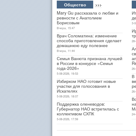
Общество
>>>
Mary Gu рассказала о любви и
Ит
ревности с Анатолием
д
Борисовым
3-0
Вчера, 15:47
И
Врач Соломатина: изменение
т
способа приготовления сделает
28-
домашнюю еду полезнее
А
Вчера, 11:44
св
Семья Ванюта признана лучшей
а
в России в конкурсе «Семья
R
года-2026»
26-
5-08-2026, 19:53
В
Избирком НАО готовит новые
ве
участки для голосования в
р
Искателях
26-
5-08-2026, 18:07
В
Поддержка оленеводов:
н
Губернатор НАО встретилась с
М
коллективом СХПК
24-
5-08-2026, 17:59